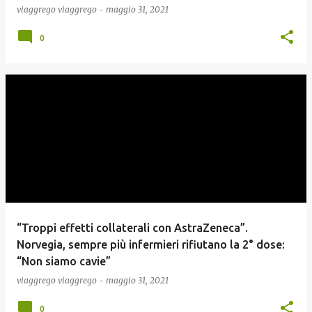
viaggrego
viaggrego
-
maggio 31, 2021
0
“Troppi effetti collaterali con AstraZeneca”.
Norvegia, sempre più infermieri rifiutano la 2° dose:
“Non siamo cavie”
viaggrego
viaggrego
-
maggio 31, 2021
0