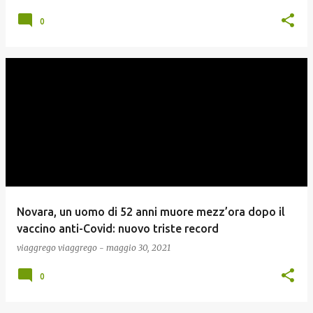
0
Novara, un uomo di 52 anni muore mezz’ora dopo il
vaccino anti-Covid: nuovo triste record
viaggrego
viaggrego
-
maggio 30, 2021
0