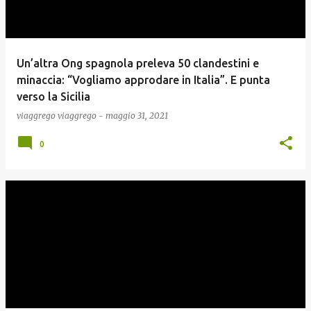
Un’altra Ong spagnola preleva 50 clandestini e
minaccia: “Vogliamo approdare in Italia”. E punta
verso la Sicilia
viaggrego
viaggrego
-
maggio 31, 2021
0