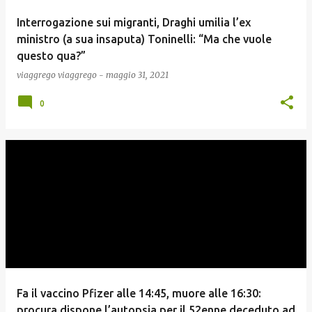
Interrogazione sui migranti, Draghi umilia l’ex
ministro (a sua insaputa) Toninelli: “Ma che vuole
questo qua?”
viaggrego
viaggrego
-
maggio 31, 2021
0
Fa il vaccino Pfizer alle 14:45, muore alle 16:30:
procura dispone l’autopsia per il 52enne deceduto ad