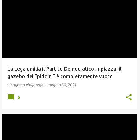
La Lega umilia il Partito Democratico in piazza: il
gazebo dei “piddini” è completamente vuoto
viaggrego
viaggrego
-
maggio 30, 2021
0