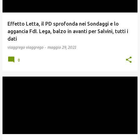
Effetto Letta, il PD sprofonda nei Sondaggi e lo
aggancia FdI. Lega, balzo in avanti per Salvini, tutti i
dati
viaggrego
viaggrego
-
maggio 29, 2021
0