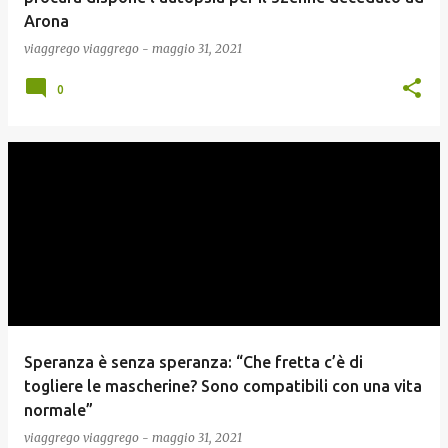
Arona
viaggrego
viaggrego
-
maggio 31, 2021
0
Speranza è senza speranza: “Che fretta c’è di
togliere le mascherine? Sono compatibili con una vita
normale”
viaggrego
viaggrego
-
maggio 31, 2021