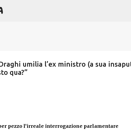
A
Passa ai contenuti principali
Draghi umilia l’ex ministro (a sua insapu
sto qua?”
er pezzo l’irreale interrogazione parlamentare