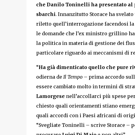
che Danilo Toninelli ha presentato al
sbarchi
. Innanzitutto Storace ha svelat
riletto quell’interrogazione facendosi 
le domande che l’ex ministro grillino ha 
la politica in materia di gestione dei fl
particolare riguardo ai meccanismi di re
“
Ha già dimenticato quello che pure r
odierna de
Il Tempo
– prima accordo sulla
essere cambiato molto in termini di stra
Lamorgese
nell’accollarci più spese per
chiesto quali orientamenti stiano emer
quali accordi con i Paesi africani di orig
“Svegliate Toninelli – scrive Storace – pe
procurare
Luigi Di Maio
e non altri”.