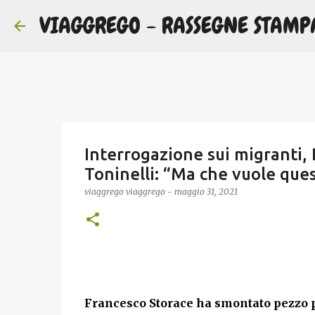
VIAGGREGO - RASSEGNE STAMP
Interrogazione sui migranti, 
Toninelli: “Ma che vuole que
viaggrego
viaggrego
-
maggio 31, 2021
Francesco Storace
ha smontato pezzo p