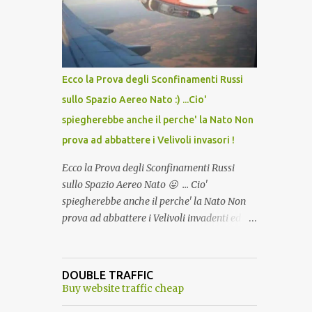
lo scopo della temperatura? Qualcuno a suo
tempo ribattezzo' il Vaccino come: l' Amaro
del Capo, era "spettacolare Ghiacciato, ma
andava bene anche, a Temperatura
Ambiente"! Riproponiamo l'articolo per NON
Ecco la Prova degli Sconfinamenti Russi
Dimenticare!
sullo Spazio Aereo Nato :) ...Cio'
spiegherebbe anche il perche' la Nato Non
prova ad abbattere i Velivoli invasori !
Ecco la Prova degli Sconfinamenti Russi
sullo Spazio Aereo Nato 😛 ... Cio'
spiegherebbe anche il perche' la Nato Non
prova ad abbattere i Velivoli invadenti ed
invasori... forse ne teme le conseguenze viste
le immagini ! Tranquilli, Non esiste ancora
alcuna notizia di un'invasione dello spazio
DOUBLE TRAFFIC
aereo NATO da parte di un robot chiamato
Buy website traffic cheap
"Goldrake"; questo evento sembra essere