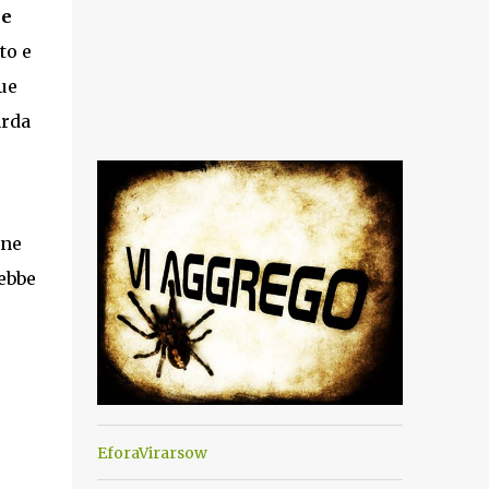
 e
to e
ue
arda
one
ebbe
EforaVirarsow