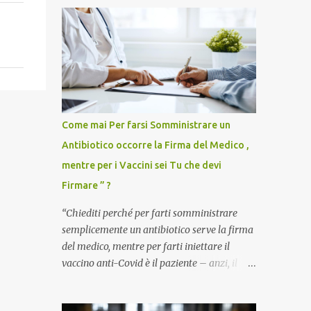
Come mai Per farsi Somministrare un
Antibiotico occorre la Firma del Medico ,
mentre per i Vaccini sei Tu che devi
Firmare ” ?
“Chiediti perché per farti somministrare
semplicemente un antibiotico serve la firma
del medico, mentre per farti iniettare il
vaccino anti-Covid è il paziente – anzi, il
cittadino sano – a dover firmare una
liberatoria di responsabilità. ” È una