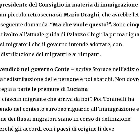
 presidente del Consiglio in materia di immigrazione
o un piccolo retroscena su
Mario Draghi
, che avrebbe let
la seguente domanda:
“Ma che vuole questo?”.
Sono cinq
rivolto all’attuale guida di Palazzo Chigi: la prima rigu
ussi migratori che il governo intende adottare, con
distribuzione dei migranti e ai rimpatri.
ivendicò nel governo Conte
– scrive Storace nell’edizi
 redistribuzione delle persone e poi sbarchi. Non dovr
tegia a parte le premure di
Luciana
 ciascun migrante che arriva da noi”. Poi Toninelli ha
gendo nel contesto europeo riguardo all’immigrazione e
ine dei flussi migratori siano in corso di definizione:
rché gli accordi con i paesi di origine li deve