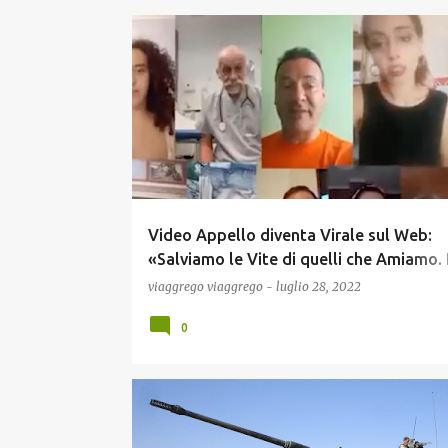
COVID19
NEWS
Video Appello diventa Virale sul Web:
«Salviamo le Vite di quelli che Amiamo. 
Quarta Dose»! (Video)!
viaggrego
viaggrego
-
luglio 28, 2022
0
ECONOMIA
GUERRA UCRAINA
NEWS
POLITIC