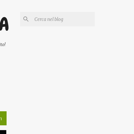
PA
to!
I