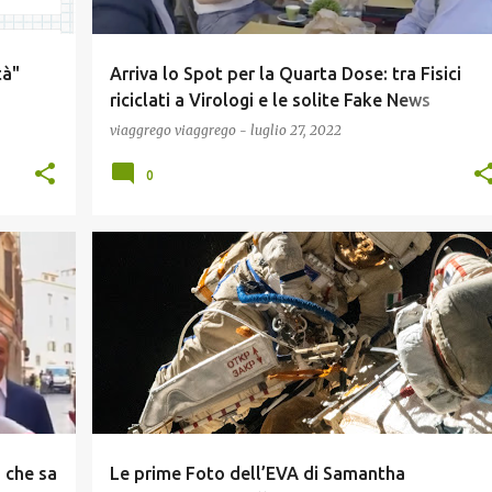
tà"
Arriva lo Spot per la Quarta Dose: tra Fisici
riciclati a Virologi e le solite Fake News
(Video)!
viaggrego
viaggrego
-
luglio 27, 2022
0
INFORMATICA E TECNOLOGIA
NEWS
 che sa
Le prime Foto dell’EVA di Samantha