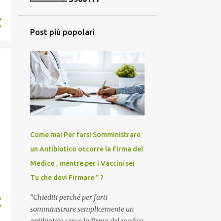
33
marzo 2025
45
febbraio 2025
Post più popolari
55
gennaio 2025
47
dicembre 2024
46
novembre 2024
52
ottobre 2024
68
settembre 2024
121
agosto 2024
Come mai Per farsi Somministrare
67
luglio 2024
un Antibiotico occorre la Firma del
59
giugno 2024
Medico , mentre per i Vaccini sei
46
maggio 2024
Tu che devi Firmare ” ?
53
aprile 2024
“Chiediti perché per farti
somministrare semplicemente un
36
marzo 2024