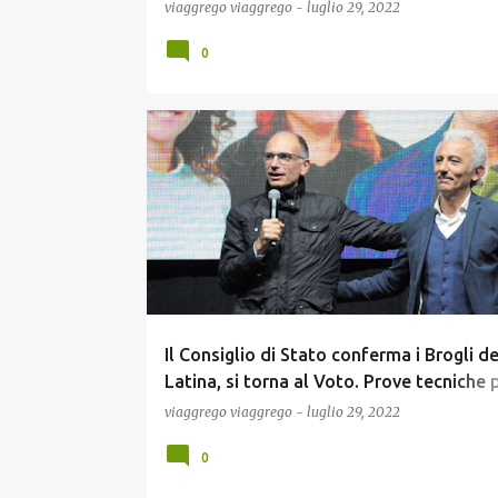
Cancello di Casa! Vi diamo Dati e Misure
viaggrego
viaggrego
-
luglio 29, 2022
capirlo...anche da Casa...e per Non Dime
0
NEWS
POLITICA
Il Consiglio di Stato conferma i Brogli d
Latina, si torna al Voto. Prove tecniche p
Settembre? Ma in che mani siamo?
viaggrego
viaggrego
-
luglio 29, 2022
0