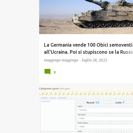
La Germania vende 100 Obici semoventi
all’Ucraina. Poi si stupiscono se la Russia
taglia il Gas!
viaggrego
viaggrego
-
luglio 28, 2022
0
INFORMATICA E TECNOLOGIA
NEWS
SCUOLA E DIDATTICA