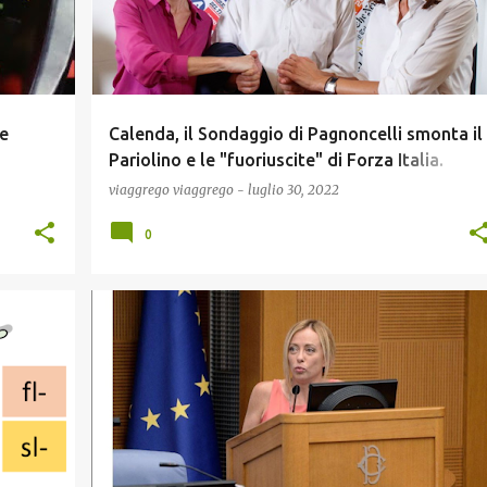
te
Calenda, il Sondaggio di Pagnoncelli smonta il
Pariolino e le "fuoriuscite" di Forza Italia.
"Azione" il peggior partito nei Sondaggi al
viaggrego
viaggrego
-
luglio 30, 2022
3,6%, avanti solo a Italia Viva di Renzi al 2,3% 
0
+
COVID19
GUERRA UCRAINA
NEWS
POLITICA