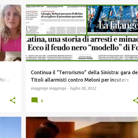
NEWS
POLITICA
Continua il “Terrorismo” della Sinistra: gara de
No alla
Titoli allarmisti contro Meloni per incutere
paura agli italiani !
viaggrego
viaggrego
-
luglio 28, 2022
0
A
COVID19
MEME
NEWS