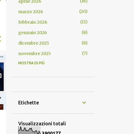
16
aprile 2026
20
marzo 2026
11
febbraio 2026
8
gennaio 2026
8
dicembre 2025
7
novembre 2025
MOSTRA DI PIÙ
8
ottobre 2025
16
settembre 2025
11
agosto 2025
12
luglio 2025
Etichette
26
giugno 2025
23
maggio 2025
Visualizzazioni totali
24
aprile 2025
3
9
0
0
1
7
7