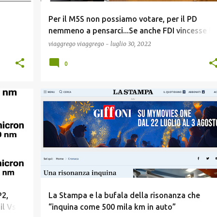
Per il M5S non possiamo votare, per il PD
nemmeno a pensarci...Se anche FDI vincesse le
elezioni (dice) continuerà a sostenere Kiev.
viaggrego
viaggrego
-
luglio 30, 2022
Quindi che si deve fare se, non votare a
0
rompere?
INFORMATICA E TECNOLOGIA
NEWS
SCIENZA
P2,
La Stampa e la bufala della risonanza che
l Vs.
“inquina come 500 mila km in auto”