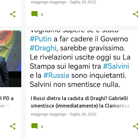
 per
viaggrego
viaggrego
-
luglio 29, 2022
nticare!
0
GUERRA UCRAINA
NEWS
POLITICA
el PD a
I Russi dietro la caduta di Draghi? Gabrielli
er il 25
smentisce (immediatamente) la Clamorosa
Bufala del quotidiano "La Stampa"!
viaggrego
viaggrego
-
luglio 28, 2022
0