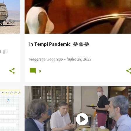
In Tempi Pandemici 😂😂😂
 gli
viaggrego
viaggrego
-
luglio 28, 2022
0
+
COVID19
NEWS
POLITICA