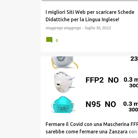
I migliori Siti Web per scaricare Schede
Didattiche per la Lingua Inglese!
viaggrego
viaggrego
-
luglio 30, 2022
0
COVID19
NEWS
POLITICA
SCIENZA
Fermare il Covid con una Mascherina FF
sarebbe come fermare una Zanzara con i