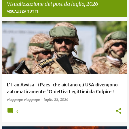
Visualizzazione dei post da luglio, 2026
VISUALIZZA TUTTI
P
o
s
t
L' Iran Avvisa : i Paesi che aiutano gli USA divengono
automaticamente "Obiettivi Legittimi da Colpire !
viaggrego
viaggrego
-
luglio 28, 2026
0