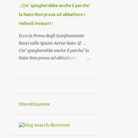
...Cio' spiegherebbe anche il perche'
Ambiente"! Riproponiamo l'articolo
per NON Dimenticare!
la Nato Non prova ad abbattere i
Velivoli invasori !
Ecco la Prova degli Sconfinamenti
Russi sullo Spazio Aereo Nato 😛 ...
Cio' spiegherebbe anche il perche' la
Nato Non prova ad abbattere i
Velivoli invadenti ed invasori... forse
ne teme le conseguenze viste le
immagini ! Tranquilli, Non esiste
ancora alcuna notizia di un'invasione
dello spazio aereo NATO da parte di
un robot chiamato "Goldrake";
EforaVirarsow
questo evento sembra essere ancora
una fantasia Nato o forse una "False
Flag", per provocare una guerra
mondiale che difficilmente da menti