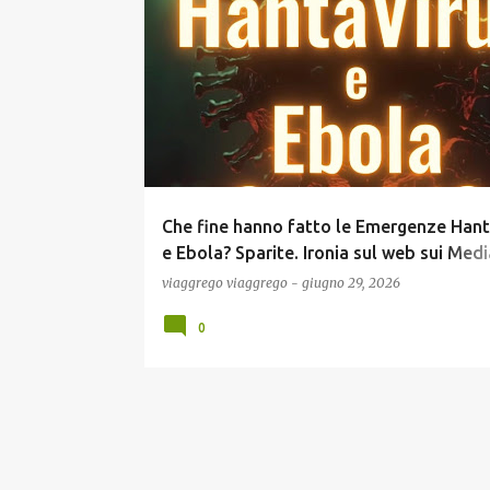
P
COMUNICAZIONE
EBOLA
ECONOMIA
GOSSI
o
s
t
Che fine hanno fatto le Emergenze Hant
e Ebola? Sparite. Ironia sul web sui Medi
buoni solo per “Incartare il Pesce…” (VID
viaggrego
viaggrego
-
giugno 29, 2026
0