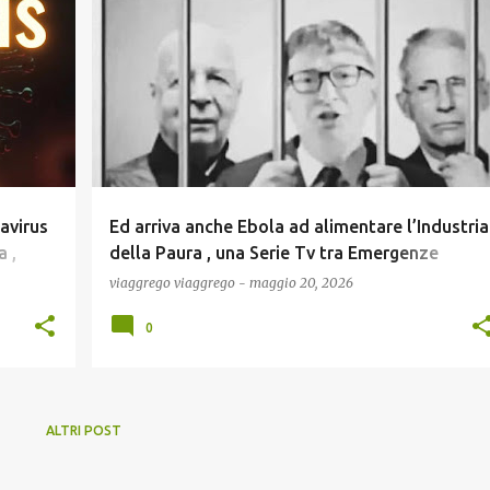
P
+
1
COMUNICAZIONE
COVID19
EBOLA
+
6
avirus
Ed arriva anche Ebola ad alimentare l’Industria
a ,
della Paura , una Serie Tv tra Emergenze
EO ) !
Create ad Hoc , Fake News e Reality Mediatici !
viaggrego
viaggrego
-
maggio 20, 2026
0
ALTRI POST