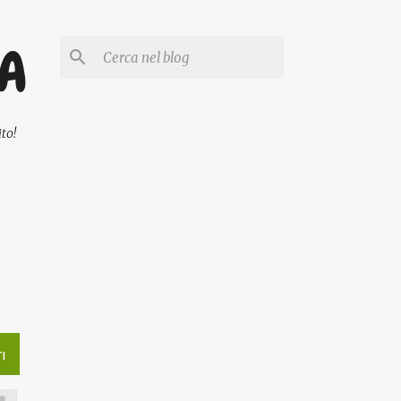
PA
to!
I