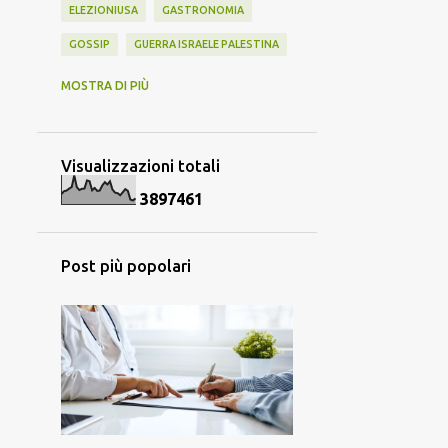
ELEZIONIUSA
GASTRONOMIA
GOSSIP
GUERRA ISRAELE PALESTINA
GUERRA ISRAELE PALESTINA IRAN
MOSTRA DI PIÙ
GUERRA UCRAINA
HANTAVIRUS
INFORMATICA E TECNOLOGIA
Visualizzazioni totali
ISOLA DEI FAMOSI 2024
MEME
3
8
9
7
4
6
1
MUSICA
NEWS
OLIMPIADI
OLIMPIADIPARIGI2024
POLITICA
Post più popolari
SANREMO
SCIENZA
SCUOLA E DIDATTICA
SPORT
VAIOLO DELLE SCIMMIE