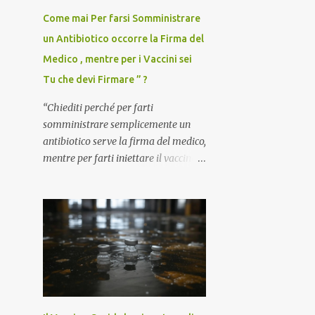
Come mai Per farsi Somministrare
un Antibiotico occorre la Firma del
Medico , mentre per i Vaccini sei
Tu che devi Firmare ” ?
“Chiediti perché per farti
somministrare semplicemente un
antibiotico serve la firma del medico,
mentre per farti iniettare il vaccino
anti-Covid è il paziente – anzi, il
cittadino sano – a dover firmare una
liberatoria di responsabilità. ” È una
domanda tanto semplice quanto
devastante quella posta dal dottor
Andrea Stramezzi, medico, che ha
curato migliaia di pazienti durante la
pandemia. Un interrogativo che
dovrebbe scuotere chiunque abbia