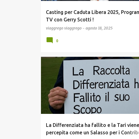
Casting per Caduta Libera 2025, Progr
TV con Gerry Scotti !
viaggrego
viaggrego
-
agosto 18, 2025
0
COMUNICAZIONE
ECONOMIA
GOSSIP
NEWS
POLITICA
SCIENZA
SCUOLA E DIDATTICA
La Differenziata ha fallito e la Tari vien
percepita come un Salasso per i Contribu