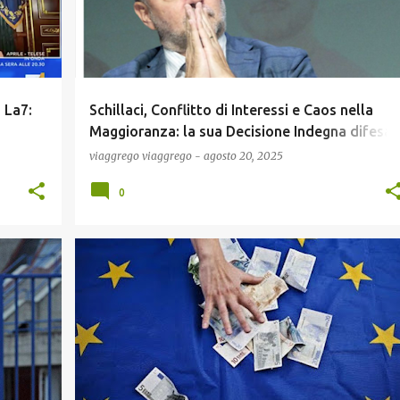
 La7:
Schillaci, Conflitto di Interessi e Caos nella
Maggioranza: la sua Decisione Indegna difesa
fuffa,
soltanto dal solito partito Neo-Comunista: i
viaggrego
viaggrego
-
agosto 20, 2025
 Video)
traditori di Forza Italia ! Dimissioni ?
0
IA
COMUNICAZIONE
ECONOMIA
GOSSIP
NEWS
+
POLITICA
SCUOLA E DIDATTICA
+