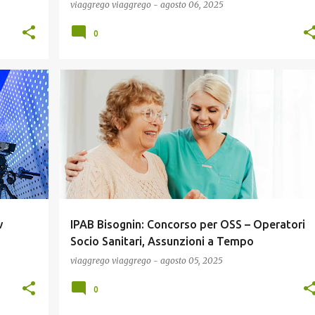
durre le
viaggrego
viaggrego
-
agosto 06, 2025
egno,
0
IA
COMUNICAZIONE
CONCORSI E LAVORO
ECONOMIA
+
NEWS
SCUOLA E DIDATTICA
+
v
IPAB Bisognin: Concorso per OSS – Operatori
Socio Sanitari, Assunzioni a Tempo
Indeterminato !
viaggrego
viaggrego
-
agosto 05, 2025
0