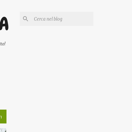
PA
to!
I