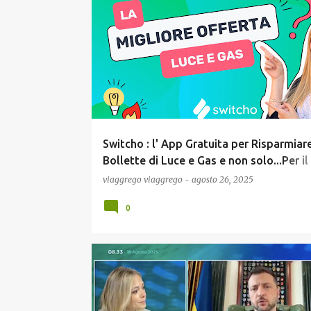
P
COMUNICAZIONE
CONCORSI E LAVORO
o
s
t
Switcho : l' App Gratuita per Risparmiare
Bollette di Luce e Gas e non solo...Per il
Cambio Gestore fanno tutto loro ! Recen
viaggrego
viaggrego
-
agosto 26, 2025
0
COMUNICAZIONE
ECONOMIA
GOSSIP