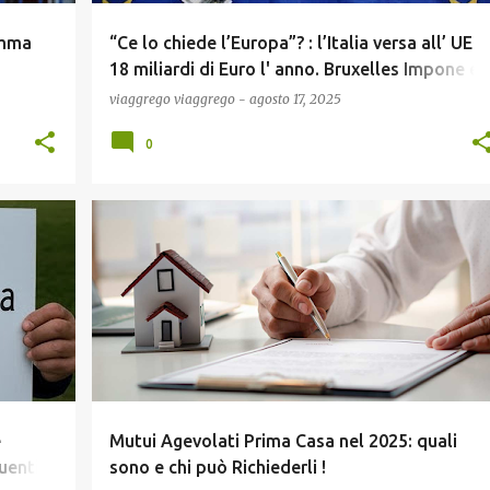
amma
“Ce lo chiede l’Europa”? : l’Italia versa all’ UE
18 miliardi di Euro l' anno. Bruxelles Impone e i
Governi Obbediscono – mentre gli italiani
viaggrego
viaggrego
-
agosto 17, 2025
pagano e arrancano !
0
COMUNICAZIONE
CONCORSI E LAVORO
ECONOMIA
+
NEWS
SCUOLA E DIDATTICA
+
e
Mutui Agevolati Prima Casa nel 2025: quali
enti !
sono e chi può Richiederli !