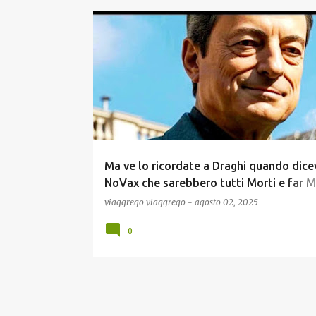
COMUNICAZIONE
GOSSIP
MEME
NEWS
POLITICA
SCIENZA
SCUOLA E DIDATTICA
Ma ve lo ricordate a Draghi quando dice
NoVax che sarebbero tutti Morti e far M
gli Altri ? Ecco Noi siamo ancora tutti Viv
viaggrego
viaggrego
-
agosto 02, 2025
per ricordaglielo e resisteremo pure
0
all'ennesima idiozia del West Nile :)