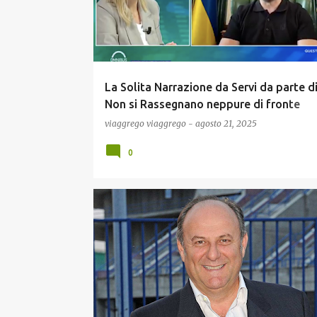
La Solita Narrazione da Servi da parte di
Non si Rassegnano neppure di fronte
all’Evidenza e continuano a Raccontare 
viaggrego
viaggrego
-
agosto 21, 2025
ossia che Putin sta perdendo ! (Eccovi il
0
!
COMUNICAZIONE
CONCORSI E LAVORO
ECONOM
NEWS