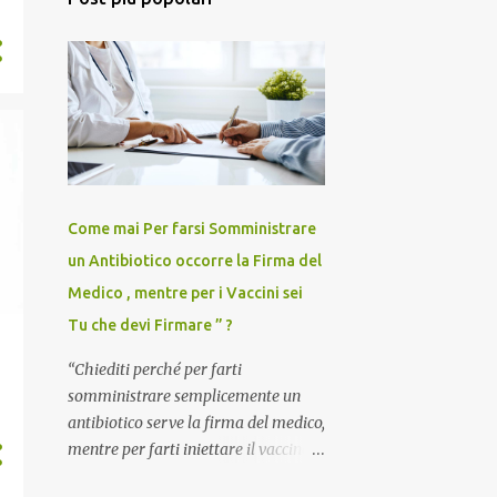
55
gennaio 2025
47
dicembre 2024
46
novembre 2024
52
ottobre 2024
68
settembre 2024
121
agosto 2024
Come mai Per farsi Somministrare
67
luglio 2024
un Antibiotico occorre la Firma del
59
giugno 2024
Medico , mentre per i Vaccini sei
46
maggio 2024
Tu che devi Firmare ” ?
53
aprile 2024
“Chiediti perché per farti
somministrare semplicemente un
36
marzo 2024
antibiotico serve la firma del medico,
35
febbraio 2024
mentre per farti iniettare il vaccino
anti-Covid è il paziente – anzi, il
34
gennaio 2024