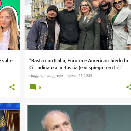
+
1
COMUNICAZIONE
ECONOMIA
GOSSIP
+
1
 sulle
“Basta con Italia, Europa e America: chiedo la
Cittadinanza in Russia (e vi spiego perché)”.
sione !
L’annuncio shock di Naike Rivelli (figlia di
viaggrego
viaggrego
-
agosto 21, 2025
Ornella Muti)! "Meloni ? che delusione " !
0
+
1
COMUNICAZIONE
COVID19
GASTRONOMIA
+
1