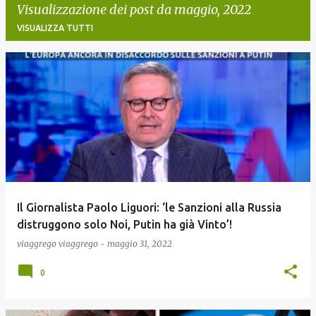
Visualizzazione dei post da maggio, 2022
VISUALIZZA TUTTI
P
o
s
t
Il Giornalista Paolo Liguori: ‘le Sanzioni alla Russia
distruggono solo Noi, Putin ha già Vinto’!
viaggrego
viaggrego
-
maggio 31, 2022
0