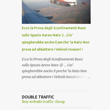
lo scopo della temperatura? Qualcuno a suo
tempo ribattezzo' il Vaccino come: l' Amaro
del Capo, era "spettacolare Ghiacciato, ma
andava bene anche, a Temperatura
Ambiente"! Riproponiamo l'articolo per NON
Ecco la Prova degli Sconfinamenti Russi
Dimenticare!
sullo Spazio Aereo Nato :) ...Cio'
spiegherebbe anche il perche' la Nato Non
prova ad abbattere i Velivoli invasori !
Ecco la Prova degli Sconfinamenti Russi
sullo Spazio Aereo Nato 😛 ... Cio'
spiegherebbe anche il perche' la Nato Non
prova ad abbattere i Velivoli invadenti ed
invasori... forse ne teme le conseguenze viste
le immagini ! Tranquilli, Non esiste ancora
alcuna notizia di un'invasione dello spazio
DOUBLE TRAFFIC
aereo NATO da parte di un robot chiamato
Buy website traffic cheap
"Goldrake"; questo evento sembra essere