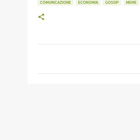
COMUNICAZIONE
ECONOMIA
GOSSIP
MEME
C
o
m
m
e
n
t
i