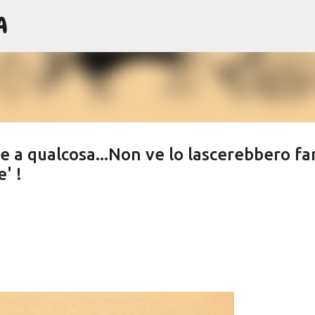
A
Passa ai contenuti principali
e a qualcosa...Non ve lo lascerebbero fa
' !