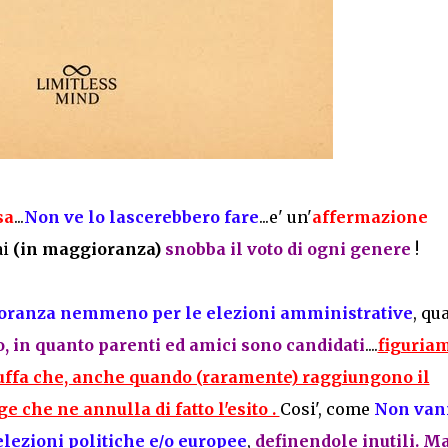
sa
...
Non ve lo lascerebbero fare
...e' un'
affermazione
ai
(in maggioranza)
snobba il voto di ogni genere
!
gioranza nemmeno per le elezioni amministrative
, qu
o, in quanto parenti ed amici sono candidati
....
figuria
uffa che, anche quando (raramente) raggiungono il
 che ne annulla di fatto l'esito .
Cosi', come
Non van
elezioni politiche e/o europee
,
definendole inutili. M