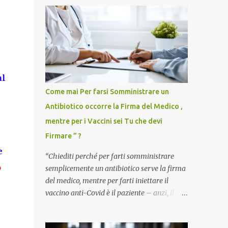
al
Come mai Per farsi Somministrare un
Antibiotico occorre la Firma del Medico ,
.
mentre per i Vaccini sei Tu che devi
Firmare ” ?
e
“Chiediti perché per farti somministrare
o
semplicemente un antibiotico serve la firma
del medico, mentre per farti iniettare il
vaccino anti-Covid è il paziente – anzi, il
cittadino sano – a dover firmare una
liberatoria di responsabilità. ” È una