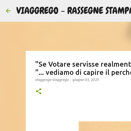
VIAGGREGO - RASSEGNE STAMP
"Se Votare servisse realment
"... vediamo di capire il perche
viaggrego
viaggrego
-
giugno 03, 2025