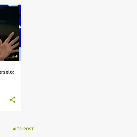
erselo:
i
ALTRI POST