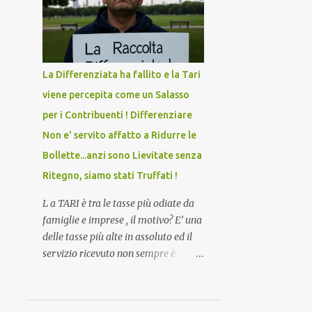
novembre 2021
Agosto con + 40° ? Ricordate i
ignorare il consenso dei genitori.
Camioncini di Gelati affittati per lo
Dopo tutti i vaccini che abbiamo
521
ottobre 2021
scopo della temperatura? Qualcuno a
elencato sopra...
629
settembre 2021
suo tempo ribattezzo' il Vaccino
come: l' Amaro del Capo, era
556
agosto 2021
La Differenziata ha fallito e la Tari
"spettacolare Ghiacciato, ma andava
viene percepita come un Salasso
456
luglio 2021
bene anche, a Temperatura
per i Contribuenti ! Differenziare
Ambiente"! Riproponiamo l'articolo
433
giugno 2021
per NON Dimenticare!
Non e' servito affatto a Ridurre le
324
maggio 2021
Bollette...anzi sono Lievitate senza
416
aprile 2021
Ritegno, siamo stati Truffati !
500
marzo 2021
L a TARI è tra le tasse più odiate da
478
febbraio 2021
famiglie e imprese , il motivo? E’ una
delle tasse più alte in assoluto ed il
573
gennaio 2021
servizio ricevuto non sempre è
56
dicembre 2020
adeguato, anzi…! Non
dimentichiamo che per la raccolta
differenziata, facciamo quasi tutto