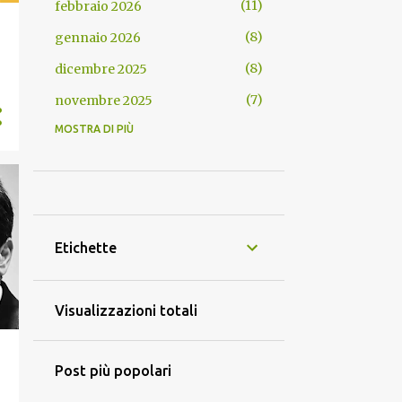
11
febbraio 2026
8
gennaio 2026
8
dicembre 2025
7
novembre 2025
MOSTRA DI PIÙ
8
ottobre 2025
16
settembre 2025
11
agosto 2025
12
luglio 2025
Etichette
26
giugno 2025
23
maggio 2025
Visualizzazioni totali
24
aprile 2025
33
marzo 2025
Post più popolari
45
febbraio 2025