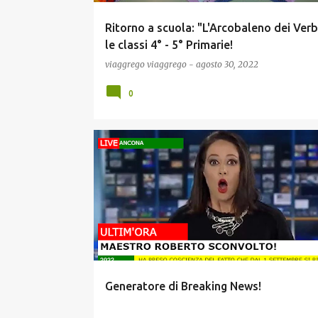
Ritorno a scuola: "L'Arcobaleno dei Verb
le classi 4° - 5° Primarie!
viaggrego
viaggrego
-
agosto 30, 2022
0
INFORMATICA E TECNOLOGIA
NEWS
SCUOLA E DIDATTICA
Generatore di Breaking News!