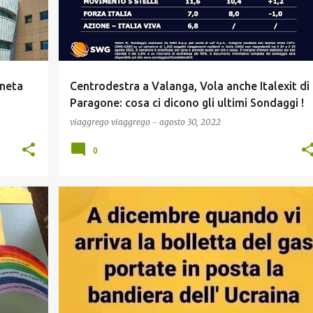
eneta
Centrodestra a Valanga, Vola anche Italexit di
Paragone: cosa ci dicono gli ultimi Sondaggi !
viaggrego
viaggrego
-
agosto 30, 2022
0
ECONOMIA
GUERRA UCRAINA
MEME
NEWS
+
POLITICA