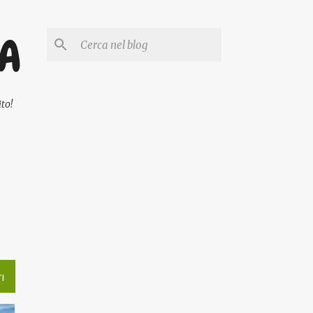
PA
to!
I