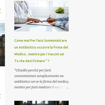
55
gennaio 2025
47
dicembre 2024
46
novembre 2024
52
ottobre 2024
68
settembre 2024
Come mai Per farsi Somministrare
121
agosto 2024
un Antibiotico occorre la Firma del
67
luglio 2024
Medico , mentre per i Vaccini sei
59
giugno 2024
Tu che devi Firmare ” ?
46
maggio 2024
“Chiediti perché per farti
somministrare semplicemente un
53
aprile 2024
antibiotico serve la firma del medico,
36
marzo 2024
mentre per farti iniettare il vaccino
anti-Covid è il paziente – anzi, il
35
febbraio 2024
cittadino sano – a dover firmare una
34
gennaio 2024
liberatoria di responsabilità. ” È una