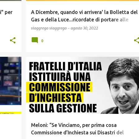
i" per
A Dicembre, quando vi arrivera' la Bolletta del
Gas e della Luce...ricordate di portare alle
Poste la Bandiera Ucraina...magari vi fanno
viaggrego
viaggrego
-
agosto 30, 2022
pure lo sconto :)!
0
+
COVID19
NEWS
POLITICA
SCIENZA
Meloni: “Se Vinciamo, per prima cosa
Commissione d’Inchiesta sui Disastri del