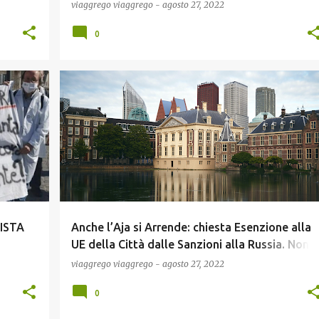
Ministro Speranza”!
viaggrego
viaggrego
-
agosto 27, 2022
0
ECONOMIA
GUERRA UCRAINA
NEWS
POLITICA
ISTA
Anche l’Aja si Arrende: chiesta Esenzione alla
UE della Città dalle Sanzioni alla Russia. Non
ERCHE'
trova Fornitori alternativi a Gazprom!
viaggrego
viaggrego
-
agosto 27, 2022
0