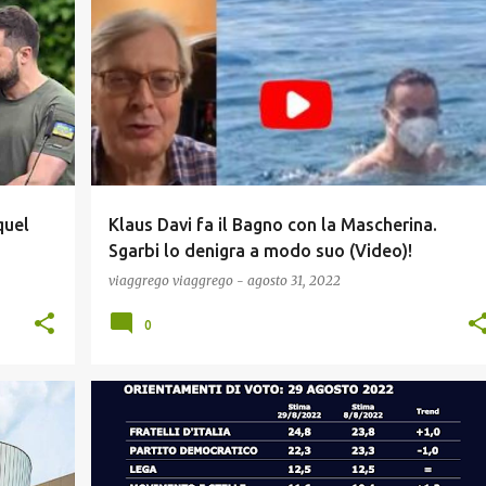
A
COVID19
GOSSIP
NEWS
POLITICA
quel
Klaus Davi fa il Bagno con la Mascherina.
Sgarbi lo denigra a modo suo (Video)!
viaggrego
viaggrego
-
agosto 31, 2022
0
A
NEWS
POLITICA