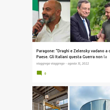
P
ECONOMIA
GUERRA UCRAINA
NEWS
POLITIC
o
s
t
Paragone: “Draghi e Zelensky vadano a 
Paese. Gli Italiani questa Guerra non la
vogliono Pagare” (Video)!
viaggrego
viaggrego
-
agosto 31, 2022
0
ECONOMIA
GUERRA UCRAINA
NEWS
POLITIC