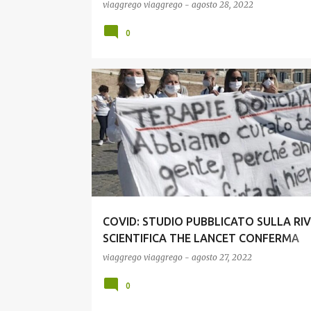
viaggrego
viaggrego
-
agosto 28, 2022
0
COVID19
NEWS
SCIENZA
COVID: STUDIO PUBBLICATO SULLA RIV
SCIENTIFICA THE LANCET CONFERMA
EFFICACIA DEGLI ANTINFIAMMATORI. P
viaggrego
viaggrego
-
agosto 27, 2022
SOLO DOPO 2 ANNI E MEZZO?
0