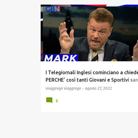
COVID19
NEWS
SPORT
I Telegiornali Inglesi cominciano a chied
PERCHE’ così tanti Giovani e Sportivi san
muoiono improvvisamente?
viaggrego
viaggrego
-
agosto 27, 2022
0