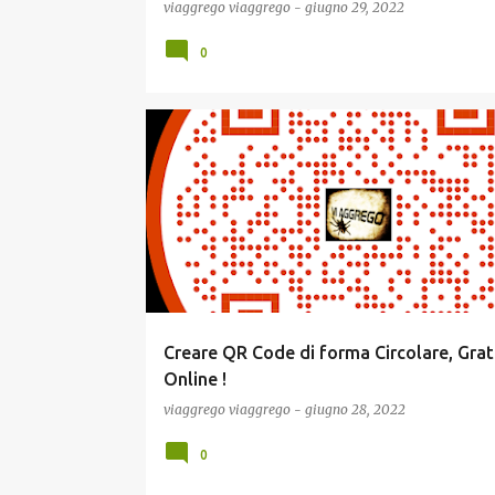
che blocca i Mezzi destinati a Zelensky !
viaggrego
viaggrego
-
giugno 29, 2022
0
COMUNICAZIONE
ECONOMIA
GASTRONOMIA
Creare QR Code di forma Circolare, Grat
Online !
viaggrego
viaggrego
-
giugno 28, 2022
0