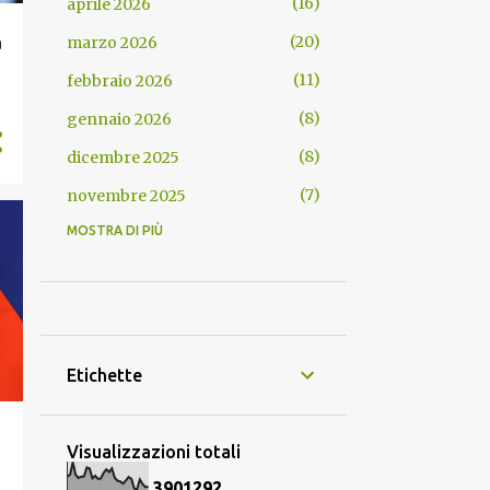
16
aprile 2026
20
a
marzo 2026
11
febbraio 2026
8
gennaio 2026
8
dicembre 2025
7
novembre 2025
MOSTRA DI PIÙ
8
ottobre 2025
16
settembre 2025
11
agosto 2025
12
luglio 2025
Etichette
26
giugno 2025
23
maggio 2025
Visualizzazioni totali
24
aprile 2025
3
9
0
1
2
9
2