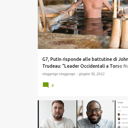
P
GUERRA UCRAINA
NEWS
POLITICA
o
s
t
G7, Putin risponde alle battutine di Joh
Trudeau: “Leader Occidentali a Torso N
Sia sopra che sotto la Cintura ...Sarebbe
viaggrego
viaggrego
-
giugno 30, 2022
Disgustosi”!
0
SCUOLA E DIDATTICA