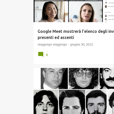
Google Meet mostrerà l'elenco degli invi
presenti ed assenti
viaggrego
viaggrego
-
giugno 30, 2022
0
NEWS
POLITICA