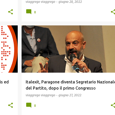
Guerra Mondiale”!
viaggrego
viaggrego
-
giugno 28, 2022
0
+
2
ECONOMIA
NEWS
POLITICA
is ed
Italexit, Paragone diventa Segretario Nazional
del Partito, dopo il primo Congresso
Nazionale!
viaggrego
viaggrego
-
giugno 27, 2022
0