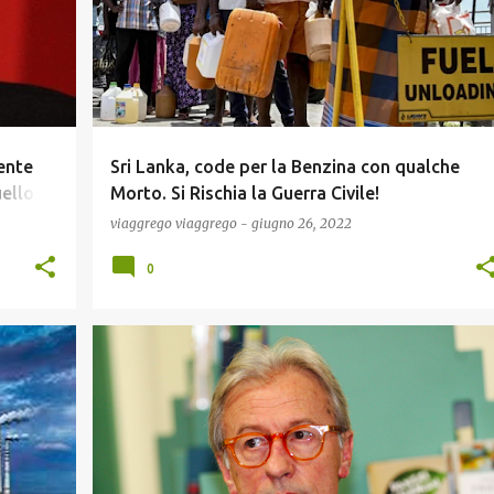
ente
Sri Lanka, code per la Benzina con qualche
uello
Morto. Si Rischia la Guerra Civile!
!
viaggrego
viaggrego
-
giugno 26, 2022
0