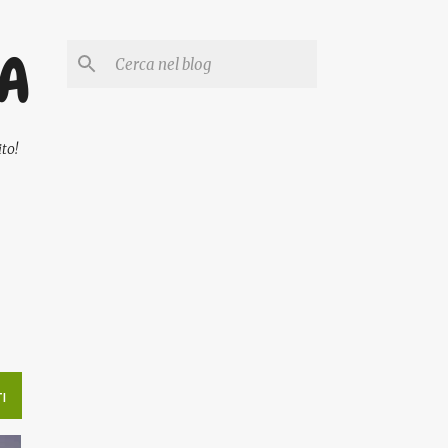
PA
to!
I