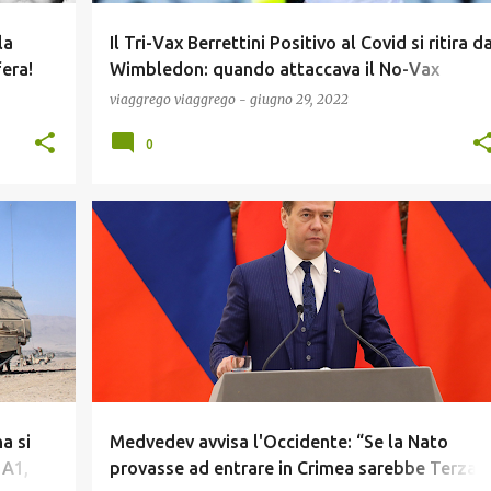
la
Il Tri-Vax Berrettini Positivo al Covid si ritira d
fera!
Wimbledon: quando attaccava il No-Vax
Djokovic ve lo ricordate?
viaggrego
viaggrego
-
giugno 29, 2022
0
GUERRA UCRAINA
NEWS
POLITICA
a si
Medvedev avvisa l'Occidente: “Se la Nato
 A1,
provasse ad entrare in Crimea sarebbe Terza