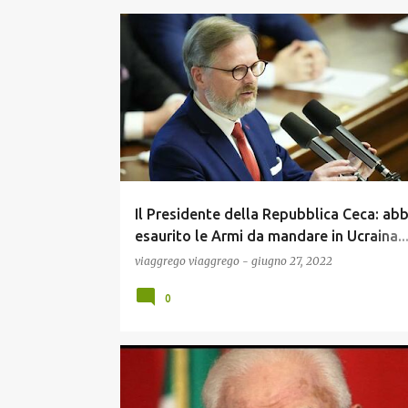
ECONOMIA
GUERRA UCRAINA
NEWS
POLITIC
Il Presidente della Repubblica Ceca: ab
esaurito le Armi da mandare in Ucraina..
puo' essere cosi ebeti? Rimanere senza 
viaggrego
viaggrego
-
giugno 27, 2022
per darle (gratis) a Zelensky?
0
NEWS
POLITICA