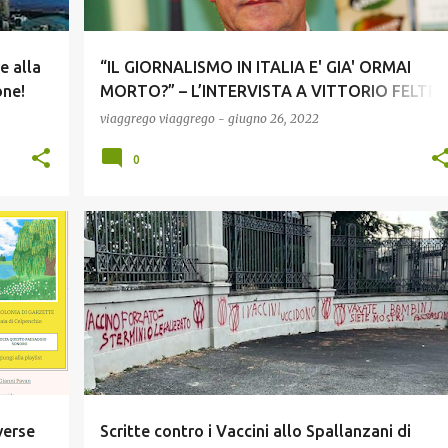
e alla
“IL GIORNALISMO IN ITALIA E' GIA' ORMAI
one!
MORTO?” – L’INTERVISTA A VITTORIO FELTRI 
(VIDEO)!
viaggrego
viaggrego
-
giugno 26, 2022
0
COVID19
NEWS
SCIENZA
verse
Scritte contro i Vaccini allo Spallanzani di