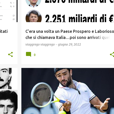
tati
C’era una volta un Paese Prospero e Laborios
che si chiamava Italia…poi sono arrivati quelli
bravi !
viaggrego
viaggrego
-
giugno 29, 2022
0
COVID19
NEWS
SPORT