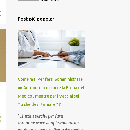
33
marzo 2025
45
febbraio 2025
Post più popolari
55
gennaio 2025
47
dicembre 2024
46
novembre 2024
52
ottobre 2024
68
settembre 2024
121
agosto 2024
Come mai Per farsi Somministrare
67
luglio 2024
un Antibiotico occorre la Firma del
e
59
giugno 2024
Medico , mentre per i Vaccini sei
46
maggio 2024
Tu che devi Firmare ” ?
53
aprile 2024
“Chiediti perché per farti
somministrare semplicemente un
36
marzo 2024