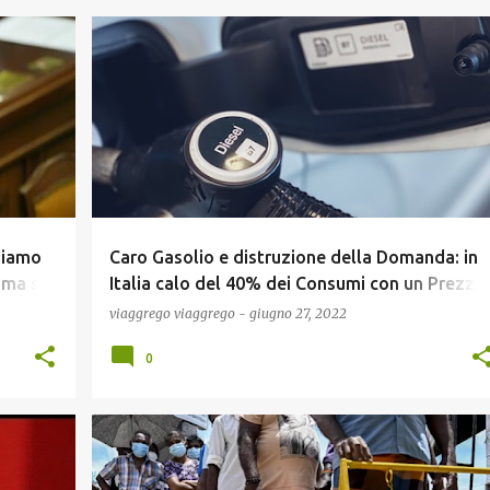
A
ECONOMIA
GUERRA UCRAINA
NEWS
biamo
Caro Gasolio e distruzione della Domanda: in
.ma si
Italia calo del 40% dei Consumi con un Prezzo
Armi
sopra i 2 Euro !
viaggrego
viaggrego
-
giugno 27, 2022
0
ECONOMIA
NEWS
POLITICA