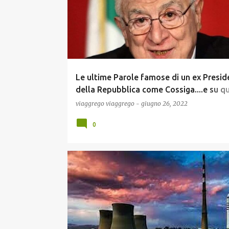
Le ultime Parole famose di un ex Presid
della Repubblica come Cossiga....e su q
che gia diceva su Draghi nel 2008 (Video)
viaggrego
viaggrego
-
giugno 26, 2022
0
ECONOMIA
GUERRA UCRAINA
NEWS