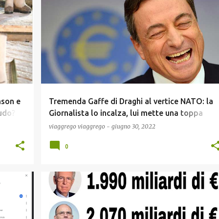
GUERRA UCRAINA
NEWS
POLITICA
nson e
Tremenda Gaffe di Draghi al vertice NATO: la
udo?
Giornalista lo incalza, lui mette una toppa
ro
peggio del buco! (Video)!
viaggrego
viaggrego
-
giugno 30, 2022
0
ECONOMIA
NEWS
POLITICA