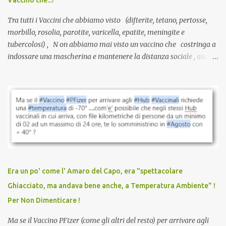
Vaccino che...!
L’unico atto richiesto è una fi...
Tra tutti i Vaccini che abbiamo visto (difterite, tetano, pertosse,
morbillo, rosolia, parotite, varicella, epatite, meningite e
tubercolosi) , N on abbiamo mai visto un vaccino che costringa a
indossare una mascherina e mantenere la distanza sociale , anche
quando eri completamente vaccinato… Non avevamo mai sentito
parlare di un vaccino che diffonda il virus anche dopo la
vaccinazione. Non avevamo mai sentito parlare di ricompense,
sconti, incentivi per vaccinarsi. Non avevamo mai visto
discriminazioni per coloro che non l’hanno fatto. Se non sei stato
vaccinato, nessuno aveva prima cercato di farti sentire una
persona cattiva. Non avevamo mai visto un vaccino che minacci le
relazioni tra familiari, colleghi e amici. Non avevamo mai visto un
vaccino usato per minacciare i mezzi di sussistenza, il lavoro o la
Era un po' come l' Amaro del Capo, era "spettacolare
scuola. Non avevamo mai visto un vaccino che permettesse a un
Ghiacciato, ma andava bene anche, a Temperatura Ambiente" !
dodicenne di ignorare il consenso dei genitori. Dopo tutti i vaccini
Per Non Dimenticare !
che abbiamo elencato sopra...
Ma se il Vaccino PFizer (come gli altri del resto) per arrivare agli