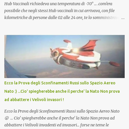
Hub Vaccinali richiedeva una temperatura di -70° ... .com'era
possibile che negli stessi Hub vaccinali in cui arrivava, con file
kilometriche di persone dalle 02 alle 24 ore, te lo somministravano
in Agosto con + 40° ? Ricordate i Camioncini di Gelati affittati per
lo scopo della temperatura? Qualcuno a suo tempo ribattezzo' il
Vaccino come: l' Amaro del Capo, era "spettacolare Ghiacciato, ma
andava bene anche, a Temperatura Ambiente"! Riproponiamo
l'articolo per NON Dimenticare!
Ecco la Prova degli Sconfinamenti Russi sullo Spazio Aereo
Nato :) ...Cio' spiegherebbe anche il perche' la Nato Non prova
ad abbattere i Velivoli invasori !
Ecco la Prova degli Sconfinamenti Russi sullo Spazio Aereo Nato
😛 ... Cio' spiegherebbe anche il perche' la Nato Non prova ad
abbattere i Velivoli invadenti ed invasori... forse ne teme le