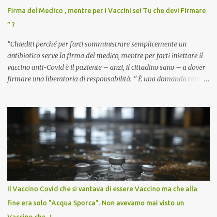
Firma del Medico , mentre per i Vaccini sei Tu che devi Firmare
” ?
“Chiediti perché per farti somministrare semplicemente un
antibiotico serve la firma del medico, mentre per farti iniettare il
vaccino anti-Covid è il paziente – anzi, il cittadino sano – a dover
firmare una liberatoria di responsabilità. ” È una domanda tanto
semplice quanto devastante quella posta dal dottor Andrea
Stramezzi, medico, che ha curato migliaia di pazienti durante la
pandemia. Un interrogativo che dovrebbe scuotere chiunque abbia
ancora il coraggio di pensare con la propria testa. Per il vaccino
anti-Covid, un pro-farmaco, con autorizzazione condizionata,
sviluppato in tempi record, con tecnologie mai utilizzate prima su
larga scala, ancora oggetto di studio e di discussione
internazionale serve solo una firma. La tua. Lo si somministra
anche a persone sane, giovani, senza fattori di rischio, spesso già
Il Vaccino Covid che si vantava di essere Vaccino ma che alla
guarite da un’infezione naturale . Ma non serve una visita, non
fine era solo "Acqua Sporca". Non avevamo mai visto un
serve una prescrizione. Non c’è diagnosi. Non c’è presa in carico.