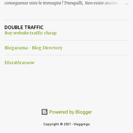
conseguenze viste le immagini ! Tranquilli, Non esiste ancora
alcuna notizia di un'invasione dello spazio aereo NATO da parte di
un robot chiamato "Goldrake"; questo evento sembra essere
ancora una fantasia Nato o forse una "False Flag", per provocare
DOUBLE TRAFFIC
una guerra mondiale che difficilmente da menti sane, potrebbe
Buy website traffic cheap
scoccare ! !
Blogarama - Blog Directory
EforaVirarsow
Powered by Blogger
Copyright © 2021 - Viaggrego