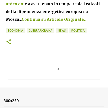
unico ent
e a aver tenuto in tempo reale
i calcoli
della dipendenza energetica europea da
Mosca...
Continua su Articolo Originale...
ECONOMIA
GUERRA UCRAINA
NEWS
POLITICA
C
o
m
m
e
n
300x250
t