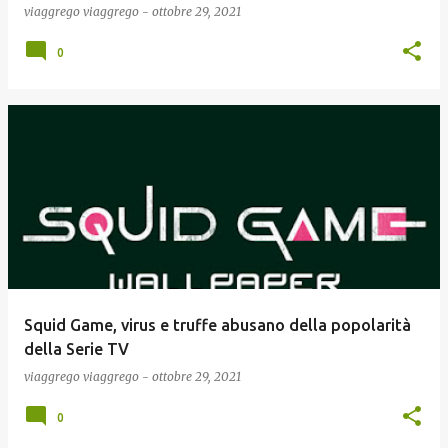
viaggrego
viaggrego
-
ottobre 29, 2021
0
Squid Game, virus e truffe abusano della popolarità
della Serie TV
viaggrego
viaggrego
-
ottobre 29, 2021
0