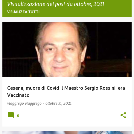
Visualizzazione dei post da ottobre, 2021
VISUALIZZA TUTTI
P
o
s
t
Cesena, muore di Covid il Maestro Sergio Rossini: era
Vaccinato
viaggrego
viaggrego
-
ottobre 31, 2021
0