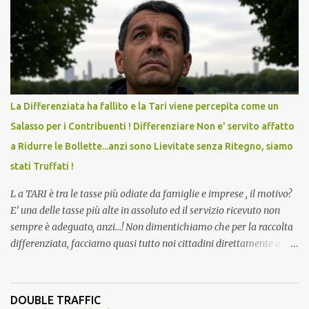
andava bene anche, a Temperatura Ambiente"! Riproponiamo
l'articolo per NON Dimenticare!
La Differenziata ha fallito e la Tari viene percepita come un
Salasso per i Contribuenti ! Differenziare Non e' servito affatto
a Ridurre le Bollette...anzi sono Lievitate senza Ritegno, siamo
stati Truffati !
L a TARI è tra le tasse più odiate da famiglie e imprese , il motivo?
E’ una delle tasse più alte in assoluto ed il servizio ricevuto non
sempre è adeguato, anzi…! Non dimentichiamo che per la raccolta
differenziata, facciamo quasi tutto noi cittadini direttamente a
casa, abbiamo dovuto trovare posto per tenere in casa una serie di
mastelli di vario colore (perché non tutti hanno un posto esterno
come terrazzi o giardini). Inoltre dobbiamo perdere tempo a
DOUBLE TRAFFIC