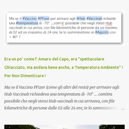
quando eri completamente vaccinato… Non avevamo mai sentito
parlare di un vaccino che diffonda il virus anche dopo la
vaccinazione. Non avevamo mai sentito parlare di ricompense,
sconti, incentivi per vaccinarsi. Non avevamo mai visto
discriminazioni per coloro che non l’hanno fatto. Se non sei stato
vaccinato, nessuno aveva prima cercato di farti sentire una
persona cattiva. Non avevamo mai visto un vaccino che minacci le
relazioni tra familiari, colleghi e amici. Non avevamo mai visto un
vaccino usato per minacciare i mezzi di sussistenza, il lavoro o la
Era un po' come l' Amaro del Capo, era "spettacolare
scuola. Non avevamo mai visto un vaccino che permettesse a un
Ghiacciato, ma andava bene anche, a Temperatura Ambiente" !
dodicenne di ignorare il consenso dei genitori. Dopo tutti i vaccini
Per Non Dimenticare !
che abbiamo elencato sopra...
Ma se il Vaccino PFizer (come gli altri del resto) per arrivare agli
Hub Vaccinali richiedeva una temperatura di -70° ... .com'era
possibile che negli stessi Hub vaccinali in cui arrivava, con file
kilometriche di persone dalle 02 alle 24 ore, te lo somministravano
in Agosto con + 40° ? Ricordate i Camioncini di Gelati affittati per
lo scopo della temperatura? Qualcuno a suo tempo ribattezzo' il
Vaccino come: l' Amaro del Capo, era "spettacolare Ghiacciato, ma