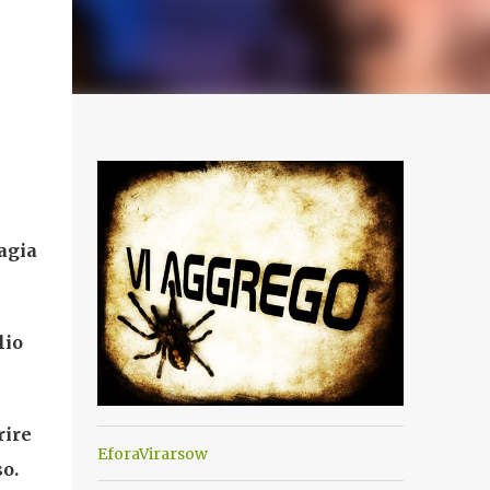
agia
lio
rire
EforaVirarsow
so.