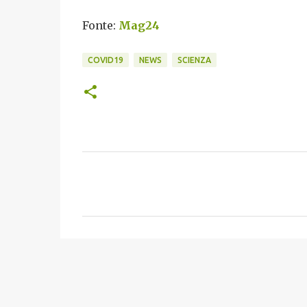
Fonte:
Mag24
COVID19
NEWS
SCIENZA
C
o
m
m
e
n
t