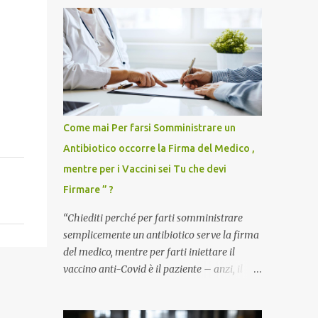
Come mai Per farsi Somministrare un
Antibiotico occorre la Firma del Medico ,
mentre per i Vaccini sei Tu che devi
Firmare ” ?
“Chiediti perché per farti somministrare
semplicemente un antibiotico serve la firma
del medico, mentre per farti iniettare il
vaccino anti-Covid è il paziente – anzi, il
cittadino sano – a dover firmare una
liberatoria di responsabilità. ” È una