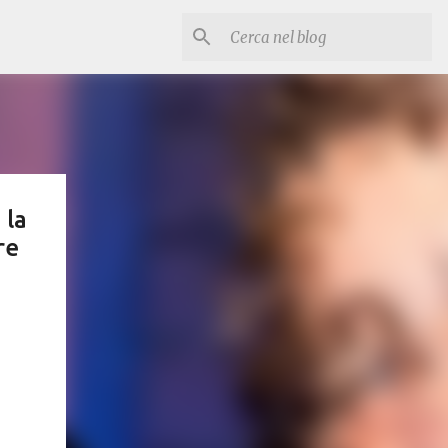
 la
re