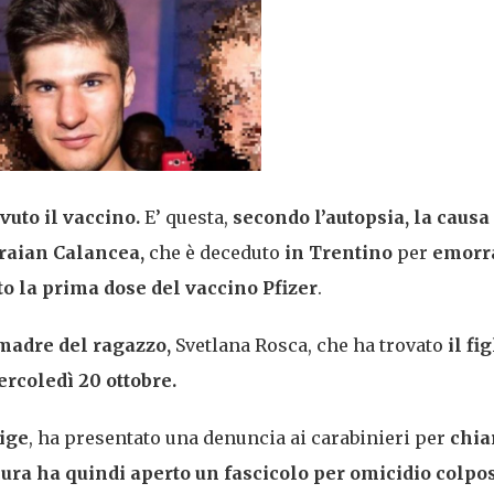
uto il vaccino.
E’ questa,
secondo l’autopsia, la causa
Traian Calancea,
che è deceduto
in Trentino
per
emorr
to la prima dose del vaccino Pfizer
.
 madre del ragazzo,
Svetlana Rosca, che ha trovato
il fig
rcoledì 20 ottobre.
dige
, ha presentato una denuncia ai carabinieri per
chia
cura ha quindi aperto un fascicolo per omicidio colpo