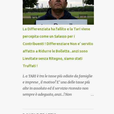
lo scopo della temperatura? Qualcuno a suo
tempo ribattezzo' il Vaccino come: l' Amaro
del Capo, era "spettacolare Ghiacciato, ma
andava bene anche, a Temperatura
Ambiente"! Riproponiamo l'articolo per NON
La Differenziata ha fallito e la Tari viene
Dimenticare!
percepita come un Salasso per i
Contribuenti ! Differenziare Non e' servito
affatto a Ridurre le Bollette...anzi sono
Lievitate senza Ritegno, siamo stati
Truffati !
L a TARI è tra le tasse più odiate da famiglie
e imprese , il motivo? E’ una delle tasse più
alte in assoluto ed il servizio ricevuto non
sempre è adeguato, anzi…! Non
dimentichiamo che per la raccolta
differenziata, facciamo quasi tutto noi
cittadini direttamente a casa, abbiamo