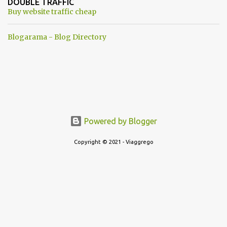
DOUBLE TRAFFIC
una guerra mondiale che difficilmente da menti sane, potrebbe
Buy website traffic cheap
scoccare ! !
Blogarama - Blog Directory
Powered by Blogger
Copyright © 2021 - Viaggrego