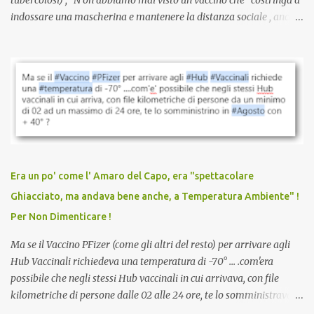
tubercolosi) , N on abbiamo mai visto un vaccino che costringa a
indossare una mascherina e mantenere la distanza sociale , anche
quando eri completamente vaccinato… Non avevamo mai sentito
parlare di un vaccino che diffonda il virus anche dopo la
vaccinazione. Non avevamo mai sentito parlare di ricompense,
sconti, incentivi per vaccinarsi. Non avevamo mai visto
discriminazioni per coloro che non l’hanno fatto. Se non sei stato
vaccinato, nessuno aveva prima cercato di farti sentire una
persona cattiva. Non avevamo mai visto un vaccino che minacci le
relazioni tra familiari, colleghi e amici. Non avevamo mai visto un
vaccino usato per minacciare i mezzi di sussistenza, il lavoro o la
Era un po' come l' Amaro del Capo, era "spettacolare
scuola. Non avevamo mai visto un vaccino che permettesse a un
Ghiacciato, ma andava bene anche, a Temperatura Ambiente" !
dodicenne di ignorare il consenso dei genitori. Dopo tutti i vaccini
Per Non Dimenticare !
che abbiamo elencato sopra...
Ma se il Vaccino PFizer (come gli altri del resto) per arrivare agli
Hub Vaccinali richiedeva una temperatura di -70° ... .com'era
possibile che negli stessi Hub vaccinali in cui arrivava, con file
kilometriche di persone dalle 02 alle 24 ore, te lo somministravano
in Agosto con + 40° ? Ricordate i Camioncini di Gelati affittati per