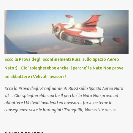
lo scopo della temperatura? Qualcuno a suo tempo ribattezzo' il
Vaccino come: l' Amaro del Capo, era "spettacolare Ghiacciato, ma
andava bene anche, a Temperatura Ambiente"! Riproponiamo
l'articolo per NON Dimenticare!
Ecco la Prova degli Sconfinamenti Russi sullo Spazio Aereo
Nato :) ...Cio' spiegherebbe anche il perche' la Nato Non prova
ad abbattere i Velivoli invasori !
Ecco la Prova degli Sconfinamenti Russi sullo Spazio Aereo Nato
😛 ... Cio' spiegherebbe anche il perche' la Nato Non prova ad
abbattere i Velivoli invadenti ed invasori... forse ne teme le
conseguenze viste le immagini ! Tranquilli, Non esiste ancora
alcuna notizia di un'invasione dello spazio aereo NATO da parte di
un robot chiamato "Goldrake"; questo evento sembra essere
ancora una fantasia Nato o forse una "False Flag", per provocare