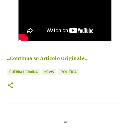
...
Continua su Articolo Originale...
GUERRA UCRAINA
NEWS
POLITICA
C
o
m