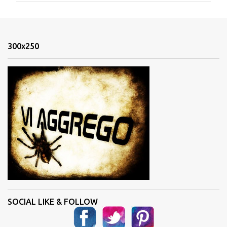
m
e
n
300x250
t
i
SOCIAL LIKE & FOLLOW