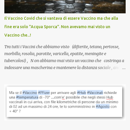
larga scala, ancora oggetto di studio e di discussione
internazionale serve solo una firma. La tua. Lo si somministra
anche a persone sane, giovani, senza fattori di rischio, spesso già
Il Vaccino Covid che si vantava di essere Vaccino ma che alla
guarite da un’infezione naturale . Ma non serve una visita, non
fine era solo "Acqua Sporca". Non avevamo mai visto un
serve una prescrizione. Non c’è diagnosi. Non c’è presa in carico.
Vaccino che...!
L’unico atto richiesto è una fi...
Tra tutti i Vaccini che abbiamo visto (difterite, tetano, pertosse,
morbillo, rosolia, parotite, varicella, epatite, meningite e
tubercolosi) , N on abbiamo mai visto un vaccino che costringa a
indossare una mascherina e mantenere la distanza sociale , anche
quando eri completamente vaccinato… Non avevamo mai sentito
parlare di un vaccino che diffonda il virus anche dopo la
vaccinazione. Non avevamo mai sentito parlare di ricompense,
sconti, incentivi per vaccinarsi. Non avevamo mai visto
discriminazioni per coloro che non l’hanno fatto. Se non sei stato
vaccinato, nessuno aveva prima cercato di farti sentire una
persona cattiva. Non avevamo mai visto un vaccino che minacci le
relazioni tra familiari, colleghi e amici. Non avevamo mai visto un