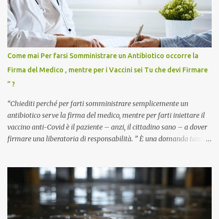
Come mai Per farsi Somministrare un Antibiotico occorre la
Firma del Medico , mentre per i Vaccini sei Tu che devi Firmare
” ?
“Chiediti perché per farti somministrare semplicemente un
antibiotico serve la firma del medico, mentre per farti iniettare il
vaccino anti-Covid è il paziente – anzi, il cittadino sano – a dover
firmare una liberatoria di responsabilità. ” È una domanda tanto
semplice quanto devastante quella posta dal dottor Andrea
Stramezzi, medico, che ha curato migliaia di pazienti durante la
pandemia. Un interrogativo che dovrebbe scuotere chiunque abbia
ancora il coraggio di pensare con la propria testa. Per il vaccino
anti-Covid, un pro-farmaco, con autorizzazione condizionata,
sviluppato in tempi record, con tecnologie mai utilizzate prima su