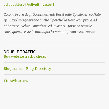
ad abbattere i Velivoli invasori !
Ecco la Prova degli Sconfinamenti Russi sullo Spazio Aereo Nato
😛 ... Cio' spiegherebbe anche il perche' la Nato Non prova ad
abbattere i Velivoli invadenti ed invasori... forse ne teme le
conseguenze viste le immagini ! Tranquilli, Non esiste ancora
alcuna notizia di un'invasione dello spazio aereo NATO da parte di
un robot chiamato "Goldrake"; questo evento sembra essere
ancora una fantasia Nato o forse una "False Flag", per provocare
DOUBLE TRAFFIC
una guerra mondiale che difficilmente da menti sane, potrebbe
Buy website traffic cheap
scoccare ! !
Blogarama - Blog Directory
EforaVirarsow