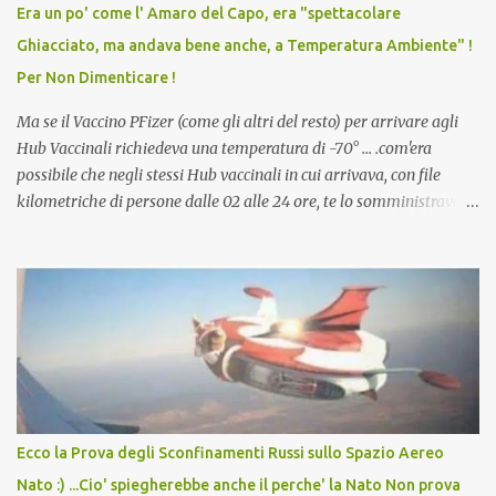
vaccino usato per minacciare i mezzi di sussistenza, il lavoro o la
Era un po' come l' Amaro del Capo, era "spettacolare
scuola. Non avevamo mai visto un vaccino che permettesse a un
Ghiacciato, ma andava bene anche, a Temperatura Ambiente" !
dodicenne di ignorare il consenso dei genitori. Dopo tutti i vaccini
Per Non Dimenticare !
che abbiamo elencato sopra...
Ma se il Vaccino PFizer (come gli altri del resto) per arrivare agli
Hub Vaccinali richiedeva una temperatura di -70° ... .com'era
possibile che negli stessi Hub vaccinali in cui arrivava, con file
kilometriche di persone dalle 02 alle 24 ore, te lo somministravano
in Agosto con + 40° ? Ricordate i Camioncini di Gelati affittati per
lo scopo della temperatura? Qualcuno a suo tempo ribattezzo' il
Vaccino come: l' Amaro del Capo, era "spettacolare Ghiacciato, ma
andava bene anche, a Temperatura Ambiente"! Riproponiamo
l'articolo per NON Dimenticare!
Ecco la Prova degli Sconfinamenti Russi sullo Spazio Aereo
Nato :) ...Cio' spiegherebbe anche il perche' la Nato Non prova