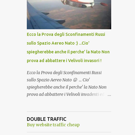
lo scopo della temperatura? Qualcuno a suo
tempo ribattezzo' il Vaccino come: l' Amaro
del Capo, era "spettacolare Ghiacciato, ma
andava bene anche, a Temperatura
Ambiente"! Riproponiamo l'articolo per NON
Ecco la Prova degli Sconfinamenti Russi
Dimenticare!
sullo Spazio Aereo Nato :) ...Cio'
spiegherebbe anche il perche' la Nato Non
prova ad abbattere i Velivoli invasori !
Ecco la Prova degli Sconfinamenti Russi
sullo Spazio Aereo Nato 😛 ... Cio'
spiegherebbe anche il perche' la Nato Non
prova ad abbattere i Velivoli invadenti ed
invasori... forse ne teme le conseguenze viste
le immagini ! Tranquilli, Non esiste ancora
alcuna notizia di un'invasione dello spazio
DOUBLE TRAFFIC
aereo NATO da parte di un robot chiamato
Buy website traffic cheap
"Goldrake"; questo evento sembra essere