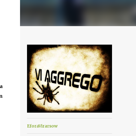
a
n
EforaVirarsow