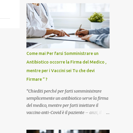
Come mai Per farsi Somministrare un
Antibiotico occorre la Firma del Medico ,
mentre per i Vaccini sei Tu che devi
Firmare ” ?
“Chiediti perché per farti somministrare
semplicemente un antibiotico serve la firma
del medico, mentre per farti iniettare il
vaccino anti-Covid è il paziente – anzi, il
cittadino sano – a dover firmare una
liberatoria di responsabilità. ” È una