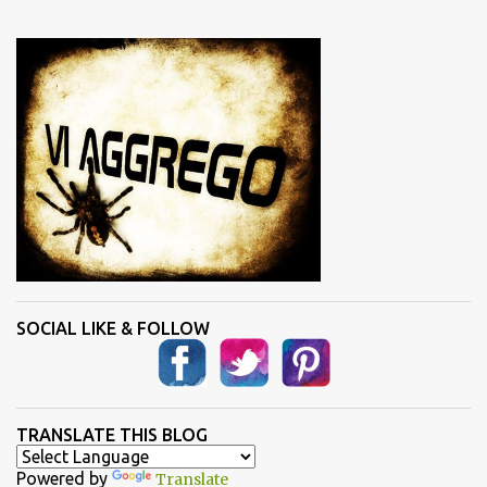
e
n
t
i
SOCIAL LIKE & FOLLOW
TRANSLATE THIS BLOG
Powered by
Translate