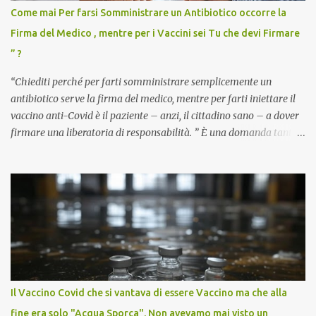
Come mai Per farsi Somministrare un Antibiotico occorre la
Firma del Medico , mentre per i Vaccini sei Tu che devi Firmare
” ?
“Chiediti perché per farti somministrare semplicemente un
antibiotico serve la firma del medico, mentre per farti iniettare il
vaccino anti-Covid è il paziente – anzi, il cittadino sano – a dover
firmare una liberatoria di responsabilità. ” È una domanda tanto
semplice quanto devastante quella posta dal dottor Andrea
Stramezzi, medico, che ha curato migliaia di pazienti durante la
pandemia. Un interrogativo che dovrebbe scuotere chiunque abbia
ancora il coraggio di pensare con la propria testa. Per il vaccino
anti-Covid, un pro-farmaco, con autorizzazione condizionata,
sviluppato in tempi record, con tecnologie mai utilizzate prima su
larga scala, ancora oggetto di studio e di discussione
internazionale serve solo una firma. La tua. Lo si somministra
anche a persone sane, giovani, senza fattori di rischio, spesso già
Il Vaccino Covid che si vantava di essere Vaccino ma che alla
guarite da un’infezione naturale . Ma non serve una visita, non
fine era solo "Acqua Sporca". Non avevamo mai visto un