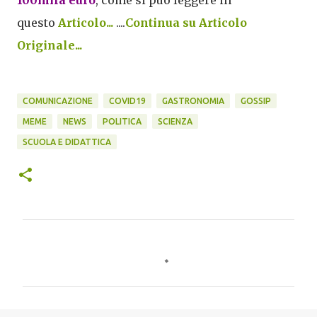
100mila euro
, come si puo leggere in
questo
Articolo...
....
Continua su Articolo
Originale...
COMUNICAZIONE
COVID19
GASTRONOMIA
GOSSIP
MEME
NEWS
POLITICA
SCIENZA
SCUOLA E DIDATTICA
C
o
m
m