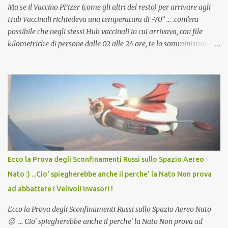
Ma se il Vaccino PFizer (come gli altri del resto) per arrivare agli
Hub Vaccinali richiedeva una temperatura di -70° ... .com'era
possibile che negli stessi Hub vaccinali in cui arrivava, con file
kilometriche di persone dalle 02 alle 24 ore, te lo somministravano
in Agosto con + 40° ? Ricordate i Camioncini di Gelati affittati per
lo scopo della temperatura? Qualcuno a suo tempo ribattezzo' il
Vaccino come: l' Amaro del Capo, era "spettacolare Ghiacciato, ma
andava bene anche, a Temperatura Ambiente"! Riproponiamo
l'articolo per NON Dimenticare!
Ecco la Prova degli Sconfinamenti Russi sullo Spazio Aereo
Nato :) ...Cio' spiegherebbe anche il perche' la Nato Non prova
ad abbattere i Velivoli invasori !
Ecco la Prova degli Sconfinamenti Russi sullo Spazio Aereo Nato
😛 ... Cio' spiegherebbe anche il perche' la Nato Non prova ad