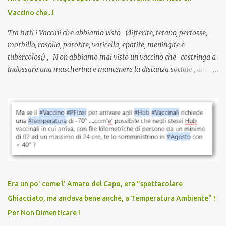
serve una prescrizione. Non c’è diagnosi. Non c’è presa in carico.
Vaccino che...!
L’unico atto richiesto è una fi...
Tra tutti i Vaccini che abbiamo visto (difterite, tetano, pertosse,
morbillo, rosolia, parotite, varicella, epatite, meningite e
tubercolosi) , N on abbiamo mai visto un vaccino che costringa a
indossare una mascherina e mantenere la distanza sociale , anche
quando eri completamente vaccinato… Non avevamo mai sentito
parlare di un vaccino che diffonda il virus anche dopo la
vaccinazione. Non avevamo mai sentito parlare di ricompense,
sconti, incentivi per vaccinarsi. Non avevamo mai visto
discriminazioni per coloro che non l’hanno fatto. Se non sei stato
vaccinato, nessuno aveva prima cercato di farti sentire una
persona cattiva. Non avevamo mai visto un vaccino che minacci le
relazioni tra familiari, colleghi e amici. Non avevamo mai visto un
vaccino usato per minacciare i mezzi di sussistenza, il lavoro o la
Era un po' come l' Amaro del Capo, era "spettacolare
scuola. Non avevamo mai visto un vaccino che permettesse a un
Ghiacciato, ma andava bene anche, a Temperatura Ambiente" !
dodicenne di ignorare il consenso dei genitori. Dopo tutti i vaccini
Per Non Dimenticare !
che abbiamo elencato sopra...