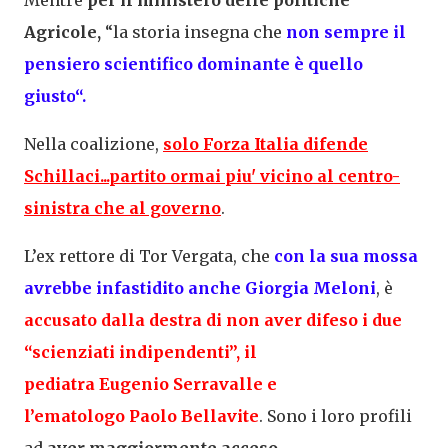
Mentre
per il ministero delle politiche
Agricole,
“la storia insegna che
non sempre il
pensiero scientifico dominante è quello
giusto
“.
Nella coalizione,
solo
Forza
Italia
difende
Schillaci...partito ormai piu' vicino al centro-
sinistra che al governo
.
L’ex rettore di Tor Vergata, che
con la sua mossa
avrebbe infastidito anche
Giorgia
Meloni
, è
accusato dalla destra di non aver difeso i due
“scienziati indipendenti”, il
pediatra
Eugenio
Serravalle
e
l’ematologo
Paolo
Bellavite
. Sono i loro profili