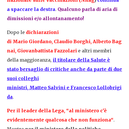
nazionale sulle vaccinazioni (
Nitag
)
continua
a
spaccare la destra
.
Qualcuno parla di aria di
dimissioni e/o allontanamento!
Dopo le
dichiarazioni
di
Mario
Giordano
,
Claudio
Borghi
,
Alberto
Bag
nai
,
Giovanbattista
Fazzolari
e altri membri
della maggioranza,
il titolare della Salute è
stato bersaglio di critiche anche da parte di due
suoi colleghi
ministri,
Matteo
Salvini
e
Francesco
Lollobrigi
da
.
Per il leader della Lega, “al ministero c’è
evidentemente
qualcosa che non funziona
“
.