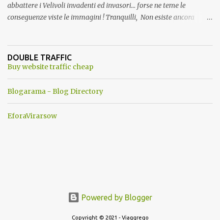
abbattere i Velivoli invadenti ed invasori... forse ne teme le
conseguenze viste le immagini ! Tranquilli, Non esiste ancora
alcuna notizia di un'invasione dello spazio aereo NATO da parte di
un robot chiamato "Goldrake"; questo evento sembra essere
ancora una fantasia Nato o forse una "False Flag", per provocare
DOUBLE TRAFFIC
una guerra mondiale che difficilmente da menti sane, potrebbe
Buy website traffic cheap
scoccare ! !
Blogarama - Blog Directory
EforaVirarsow
Powered by Blogger
Copyright © 2021 - Viaggrego