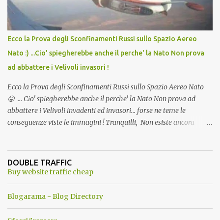
Ecco la Prova degli Sconfinamenti Russi sullo Spazio Aereo
Nato :) ...Cio' spiegherebbe anche il perche' la Nato Non prova
ad abbattere i Velivoli invasori !
Ecco la Prova degli Sconfinamenti Russi sullo Spazio Aereo Nato
😛 ... Cio' spiegherebbe anche il perche' la Nato Non prova ad
abbattere i Velivoli invadenti ed invasori... forse ne teme le
conseguenze viste le immagini ! Tranquilli, Non esiste ancora
alcuna notizia di un'invasione dello spazio aereo NATO da parte di
un robot chiamato "Goldrake"; questo evento sembra essere
ancora una fantasia Nato o forse una "False Flag", per provocare
DOUBLE TRAFFIC
una guerra mondiale che difficilmente da menti sane, potrebbe
Buy website traffic cheap
scoccare ! !
Blogarama - Blog Directory