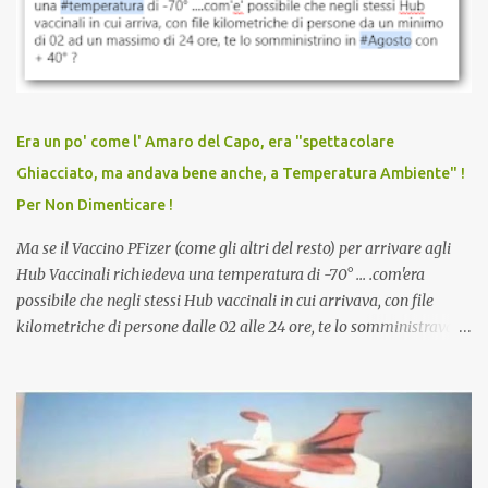
discriminazioni per coloro che non l’hanno fatto. Se non sei stato
vaccinato, nessuno aveva prima cercato di farti sentire una
persona cattiva. Non avevamo mai visto un vaccino che minacci le
relazioni tra familiari, colleghi e amici. Non avevamo mai visto un
vaccino usato per minacciare i mezzi di sussistenza, il lavoro o la
Era un po' come l' Amaro del Capo, era "spettacolare
scuola. Non avevamo mai visto un vaccino che permettesse a un
Ghiacciato, ma andava bene anche, a Temperatura Ambiente" !
dodicenne di ignorare il consenso dei genitori. Dopo tutti i vaccini
Per Non Dimenticare !
che abbiamo elencato sopra...
Ma se il Vaccino PFizer (come gli altri del resto) per arrivare agli
Hub Vaccinali richiedeva una temperatura di -70° ... .com'era
possibile che negli stessi Hub vaccinali in cui arrivava, con file
kilometriche di persone dalle 02 alle 24 ore, te lo somministravano
in Agosto con + 40° ? Ricordate i Camioncini di Gelati affittati per
lo scopo della temperatura? Qualcuno a suo tempo ribattezzo' il
Vaccino come: l' Amaro del Capo, era "spettacolare Ghiacciato, ma
andava bene anche, a Temperatura Ambiente"! Riproponiamo
l'articolo per NON Dimenticare!