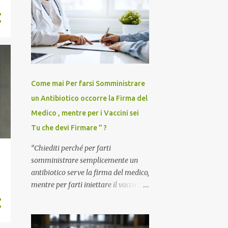
Come mai Per farsi Somministrare
un Antibiotico occorre la Firma del
Medico , mentre per i Vaccini sei
Tu che devi Firmare ” ?
“Chiediti perché per farti
somministrare semplicemente un
antibiotico serve la firma del medico,
mentre per farti iniettare il vaccino
anti-Covid è il paziente – anzi, il
cittadino sano – a dover firmare una
liberatoria di responsabilità. ” È una