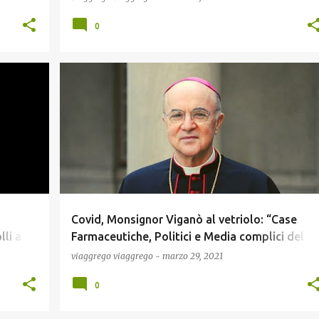
0
COVID19
NEWS
Covid, Monsignor Viganò al vetriolo: “Case
li a
Farmaceutiche, Politici e Media complici del
Protocollo Criminale”
viaggrego
viaggrego
-
marzo 29, 2021
0