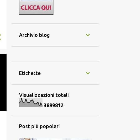
l
Archivio blog
Etichette
Visualizzazioni totali
3
8
9
9
8
1
2
Post più popolari
o