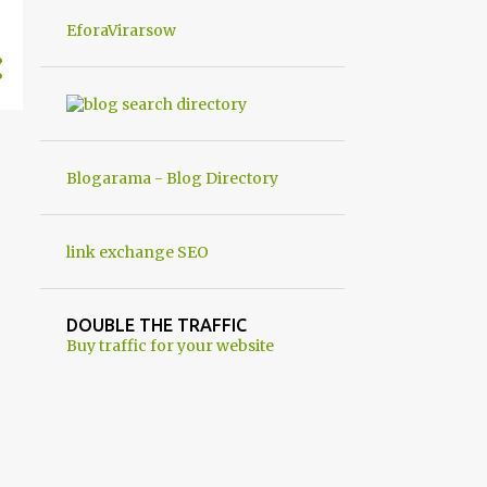
un robot chiamato "Goldrake";
EforaVirarsow
questo evento sembra essere ancora
una fantasia Nato o forse una "False
Flag", per provocare una guerra
mondiale che difficilmente da menti
sane, potrebbe scoccare ! !
Blogarama - Blog Directory
link exchange SEO
DOUBLE THE TRAFFIC
Buy traffic for your website