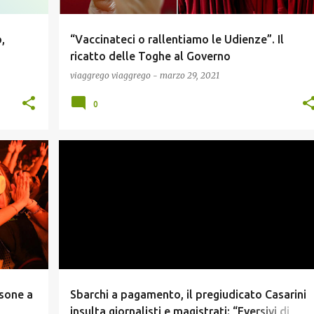
,
“Vaccinateci o rallentiamo le Udienze”. Il
ricatto delle Toghe al Governo
viaggrego
viaggrego
-
marzo 29, 2021
0
NEWS
rsone a
Sbarchi a pagamento, il pregiudicato Casarini
insulta giornalisti e magistrati: “Eversivi di