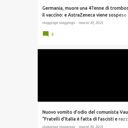
Germania, muore una 47enne di trombo
il vaccino: e AstraZeneca viene sospeso 
donne giovani
viaggrego
viaggrego
-
marzo 30, 2021
0
NEWS
Nuovo vomito d’odio del comunista Vau
“Fratelli d’Italia è fatta di fascisti e razzi
Meloni mi quereli”
viaggrego
viaggrego
-
marzo 30, 2021