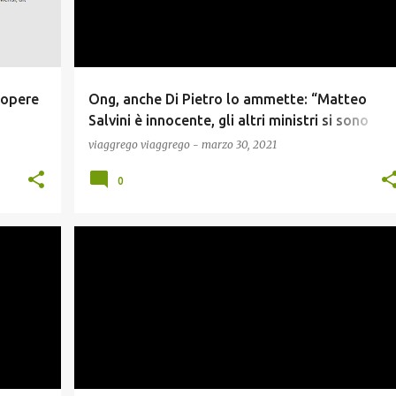
 opere
Ong, anche Di Pietro lo ammette: “Matteo
Salvini è innocente, gli altri ministri si sono
lavati le mani”
viaggrego
viaggrego
-
marzo 30, 2021
0
NEWS