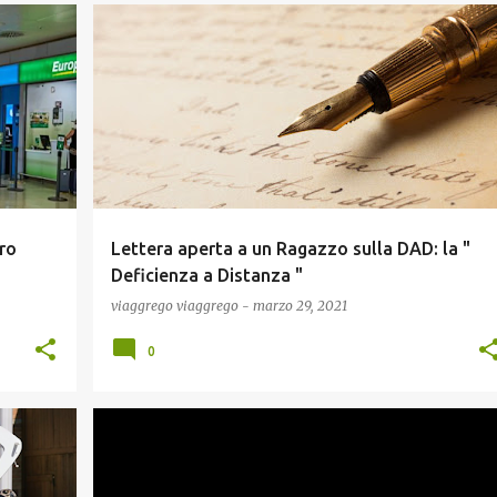
COVID19
NEWS
SCUOLA E DIDATTICA
tro
Lettera aperta a un Ragazzo sulla DAD: la "
Deficienza a Distanza "
viaggrego
viaggrego
-
marzo 29, 2021
0
NEWS