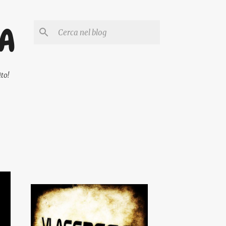
PA
to!