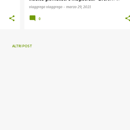
destra. Procura schierata”
viaggrego
viaggrego
-
marzo 29, 2021
0
ALTRI POST