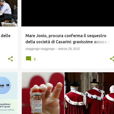
 delle
Mare Jonio, procura conferma il sequestro
della società di Casarini: gravissime accuse pe
i “trafficanti” Ong
viaggrego
viaggrego
-
marzo 29, 2021
0
COVID19
NEWS