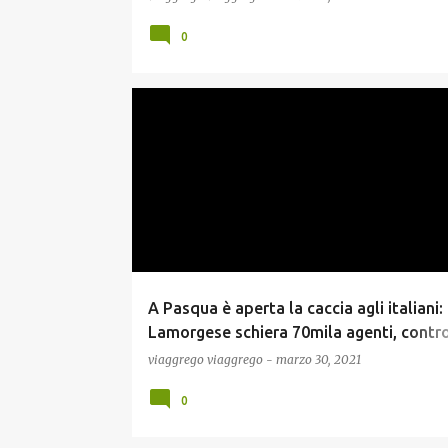
0
NEWS
A Pasqua è aperta la caccia agli italiani:
Lamorgese schiera 70mila agenti, control
tappeto su bar e ristoranti
viaggrego
viaggrego
-
marzo 30, 2021
0