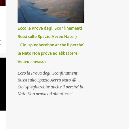
Camioncini di Gelati affittati per lo
Dopo tutti i vaccini che abbiamo
scopo della temperatura? Qualcuno a
elencato sopra...
suo tempo ribattezzo' il Vaccino
come: l' Amaro del Capo, era
Ecco la Prova degli Sconfinamenti
"spettacolare Ghiacciato, ma andava
Russi sullo Spazio Aereo Nato :)
bene anche, a Temperatura
...Cio' spiegherebbe anche il perche'
Ambiente"! Riproponiamo l'articolo
per NON Dimenticare!
la Nato Non prova ad abbattere i
Velivoli invasori !
Ecco la Prova degli Sconfinamenti
Russi sullo Spazio Aereo Nato 😛 ...
Cio' spiegherebbe anche il perche' la
Nato Non prova ad abbattere i
Velivoli invadenti ed invasori... forse
ne teme le conseguenze viste le
immagini ! Tranquilli, Non esiste
ancora alcuna notizia di un'invasione
dello spazio aereo NATO da parte di