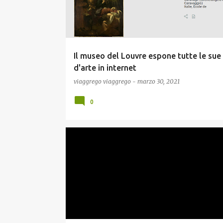
t
Il museo del Louvre espone tutte le sue
d'arte in internet
viaggrego
viaggrego
-
marzo 30, 2021
0
NEWS