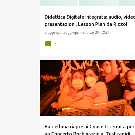
Didattica Digitale Integrata: audio, video
presentazioni, Lesson Plan da Rizzoli
viaggrego
viaggrego
-
marzo 29, 2021
0
COVID19
NEWS
Barcellona riapre ai Concerti : 5 mila pe
un Concerto Rock grazie ai Test rapidi