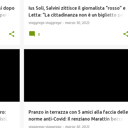
si dopo
Ius Soli, Salvini zittisce il giornalista “rosso” e
per le
Letta: “La cittadinanza non è un biglietto per i
luna park”
viaggrego
viaggrego
-
marzo 30, 2021
0
NEWS
ro:
Pranzo in terrazza con 5 amici alla faccia delle
sti, la
norme anti-Covid: Il renziano Marattin beccat
e multato
viaggrego
viaggrego
-
marzo 30, 2021