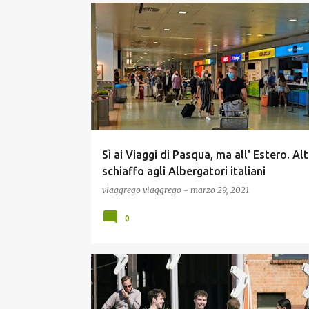
COVID19
NEWS
Sì ai Viaggi di Pasqua, ma all' Estero. Al
schiaffo agli Albergatori italiani
viaggrego
viaggrego
-
marzo 29, 2021
0
COVID19
NEWS