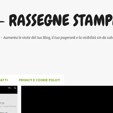
Passa ai contenuti principali
- RASSEGNE STAM
umenta le visite del tuo Blog, il tuo pagerank e la visibilità sin da subi
ATTI
PRIVACY E COOKIE POLICY
NEWS