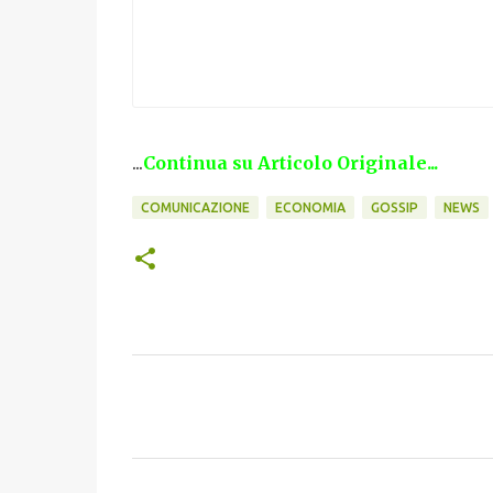
...
Continua su Articolo Originale...
COMUNICAZIONE
ECONOMIA
GOSSIP
NEWS
C
o
m
m