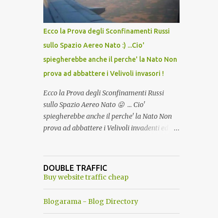
del Capo, era "spettacolare Ghiacciato, ma
andava bene anche, a Temperatura
Ambiente"! Riproponiamo l'articolo per NON
Ecco la Prova degli Sconfinamenti Russi
Dimenticare!
sullo Spazio Aereo Nato :) ...Cio'
spiegherebbe anche il perche' la Nato Non
prova ad abbattere i Velivoli invasori !
Ecco la Prova degli Sconfinamenti Russi
sullo Spazio Aereo Nato 😛 ... Cio'
spiegherebbe anche il perche' la Nato Non
prova ad abbattere i Velivoli invadenti ed
invasori... forse ne teme le conseguenze viste
le immagini ! Tranquilli, Non esiste ancora
alcuna notizia di un'invasione dello spazio
DOUBLE TRAFFIC
aereo NATO da parte di un robot chiamato
Buy website traffic cheap
"Goldrake"; questo evento sembra essere
ancora una fantasia Nato o forse una "False
Blogarama - Blog Directory
Flag", per provocare una guerra mondiale