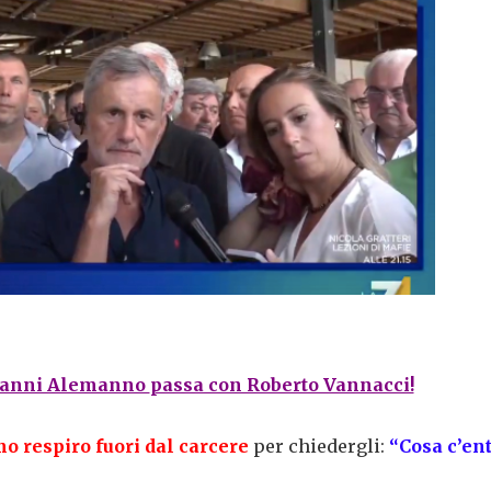
Gianni Alemanno
passa con Roberto Vannacci!
o respiro fuori dal carcere
per chiedergli:
“Cosa c’en