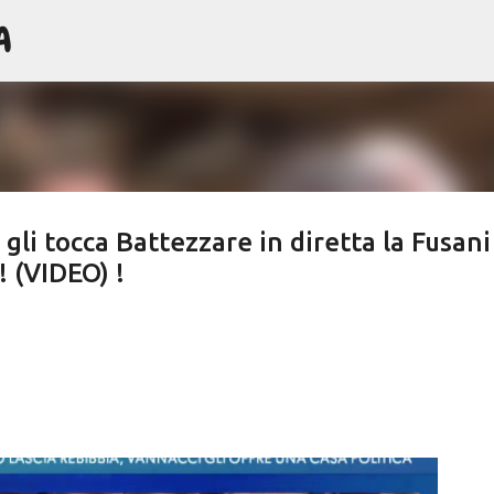
A
Passa ai contenuti principali
li tocca Battezzare in diretta la Fusani
! (VIDEO) !