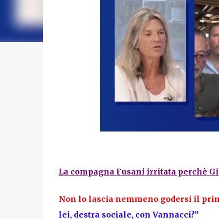
La compagna Fusani irritata perchè 
Non lo lascia nemmeno godersi il prim
lei, destra sociale, con Vannacci?”