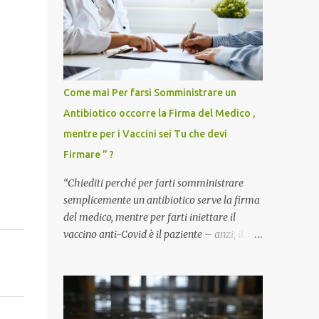
Come mai Per farsi Somministrare un
Antibiotico occorre la Firma del Medico ,
mentre per i Vaccini sei Tu che devi
Firmare ” ?
“Chiediti perché per farti somministrare
semplicemente un antibiotico serve la firma
del medico, mentre per farti iniettare il
vaccino anti-Covid è il paziente – anzi, il
cittadino sano – a dover firmare una
liberatoria di responsabilità. ” È una
domanda tanto semplice quanto devastante
quella posta dal dottor Andrea Stramezzi,