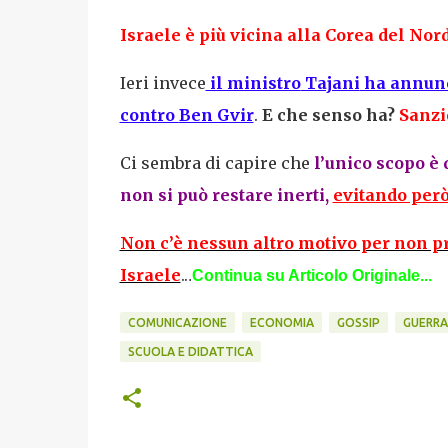
Israele è più vicina alla
Corea del Nor
Ieri invece
il ministro
Tajani
ha annunci
contro
Ben Gvir
.
E che senso ha?
Sanzi
Ci sembra di capire che
l’unico scopo è 
non si può restare inerti,
evitando però
Non c’è nessun altro motivo per non pr
Israele
..
.
Continua su Articolo Originale...
COMUNICAZIONE
ECONOMIA
GOSSIP
GUERRA
SCUOLA E DIDATTICA