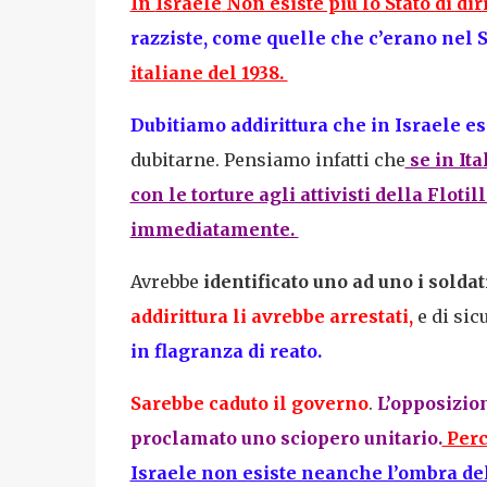
In
Israele
Non esiste più lo Stato di diri
razziste, come quelle che c’erano nel
S
italiane del 1938.
Dubitiamo addirittura che in Israele e
dubitarne. Pensiamo infatti che
se in Ita
con le torture agli attivisti della Flot
immediatamente.
Avrebbe
identificato uno ad uno i solda
addirittura li avrebbe arrestati,
e di sic
in flagranza di reato.
Sarebbe caduto il governo
.
L’opposizion
proclamato uno sciopero unitario.
Perc
Israele non esiste neanche l’ombra dello