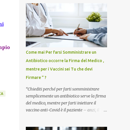
ni
empio
Come mai Per farsi Somministrare un
Antibiotico occorre la Firma del Medico ,
mentre per i Vaccini sei Tu che devi
Firmare ” ?
“Chiediti perché per farti somministrare
CA
semplicemente un antibiotico serve la firma
del medico, mentre per farti iniettare il
vaccino anti-Covid è il paziente – anzi, il
cittadino sano – a dover firmare una
liberatoria di responsabilità. ” È una