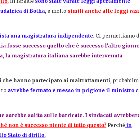
tto.
In Israele
sono state varate leggi apertamente
udafrica
di
Botha
, e molto
simili anche alle leggi razz
sista una magistratura indipendente
. Ci permettiamo d
lia fosse successo quello che è successo l’altro giorn
illa, la magistratura italiana sarebbe intervenuta
ti che hanno partecipato ai maltrattamenti,
probabilm
uro
avrebbe fermato e messo in prigione il ministro c
e sarebbe salita sulle barricate. I sindacati avrebber
hé non è successo niente di tutto questo?
Perché
in
 Stato di diritto.