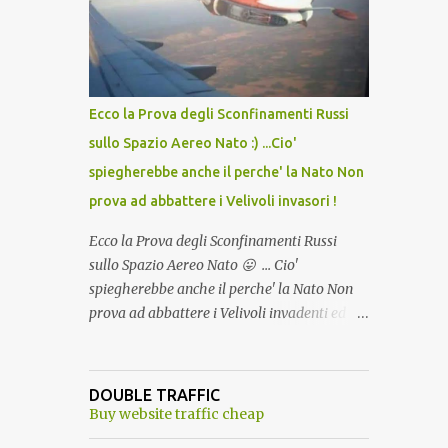
lo scopo della temperatura? Qualcuno a suo
tempo ribattezzo' il Vaccino come: l' Amaro
del Capo, era "spettacolare Ghiacciato, ma
andava bene anche, a Temperatura
Ambiente"! Riproponiamo l'articolo per NON
Ecco la Prova degli Sconfinamenti Russi
Dimenticare!
sullo Spazio Aereo Nato :) ...Cio'
spiegherebbe anche il perche' la Nato Non
prova ad abbattere i Velivoli invasori !
Ecco la Prova degli Sconfinamenti Russi
sullo Spazio Aereo Nato 😛 ... Cio'
spiegherebbe anche il perche' la Nato Non
prova ad abbattere i Velivoli invadenti ed
invasori... forse ne teme le conseguenze viste
le immagini ! Tranquilli, Non esiste ancora
alcuna notizia di un'invasione dello spazio
DOUBLE TRAFFIC
aereo NATO da parte di un robot chiamato
Buy website traffic cheap
"Goldrake"; questo evento sembra essere