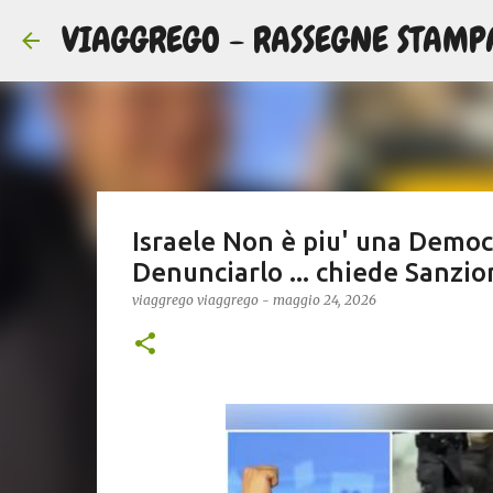
VIAGGREGO - RASSEGNE STAMP
Israele Non è piu' una Democr
Denunciarlo ... chiede Sanzion
viaggrego
viaggrego
-
maggio 24, 2026