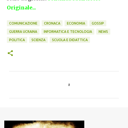
Originale...
COMUNICAZIONE
CRONACA
ECONOMIA
GOSSIP
GUERRA UCRAINA
INFORMATICA E TECNOLOGIA
NEWS
POLITICA
SCIENZA
SCUOLA E DIDATTICA
C
o
m
m
e
n