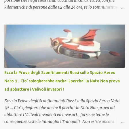
possibile che negli stessi Hub vaccinali in cui arrivava, con file
kilometriche di persone dalle 02 alle 24 ore, te lo somministravano
in Agosto con + 40° ? Ricordate i Camioncini di Gelati affittati per
lo scopo della temperatura? Qualcuno a suo tempo ribattezzo' il
Vaccino come: l' Amaro del Capo, era "spettacolare Ghiacciato, ma
andava bene anche, a Temperatura Ambiente"! Riproponiamo
l'articolo per NON Dimenticare!
Ecco la Prova degli Sconfinamenti Russi sullo Spazio Aereo
Nato :) ...Cio' spiegherebbe anche il perche' la Nato Non prova
ad abbattere i Velivoli invasori !
Ecco la Prova degli Sconfinamenti Russi sullo Spazio Aereo Nato
😛 ... Cio' spiegherebbe anche il perche' la Nato Non prova ad
abbattere i Velivoli invadenti ed invasori... forse ne teme le
conseguenze viste le immagini ! Tranquilli, Non esiste ancora
alcuna notizia di un'invasione dello spazio aereo NATO da parte di