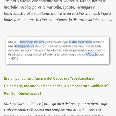
Tra tutti i Vaccini che abbiamo visto (difterite, tetano, pertosse,
morbillo, rosolia, parotite, varicella, epatite, meningite e
tubercolosi) , N on abbiamo mai visto un vaccino che costringa a
indossare una mascherina e mantenere la distanza sociale , anche
quando eri completamente vaccinato… Non avevamo mai sentito
parlare di un vaccino che diffonda il virus anche dopo la
vaccinazione. Non avevamo mai sentito parlare di ricompense,
sconti, incentivi per vaccinarsi. Non avevamo mai visto
discriminazioni per coloro che non l’hanno fatto. Se non sei stato
vaccinato, nessuno aveva prima cercato di farti sentire una
persona cattiva. Non avevamo mai visto un vaccino che minacci le
relazioni tra familiari, colleghi e amici. Non avevamo mai visto un
vaccino usato per minacciare i mezzi di sussistenza, il lavoro o la
Era un po' come l' Amaro del Capo, era "spettacolare
scuola. Non avevamo mai visto un vaccino che permettesse a un
Ghiacciato, ma andava bene anche, a Temperatura Ambiente" !
dodicenne di ignorare il consenso dei genitori. Dopo tutti i vaccini
Per Non Dimenticare !
che abbiamo elencato sopra...
Ma se il Vaccino PFizer (come gli altri del resto) per arrivare agli
Hub Vaccinali richiedeva una temperatura di -70° ... .com'era