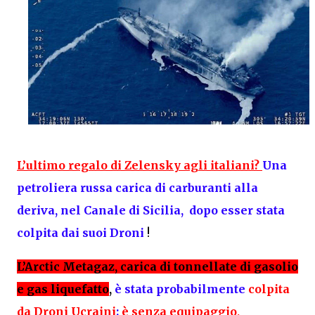
L’ultimo regalo di Zelensky agli italiani?
Una
petroliera russa carica di carburanti alla
deriva, nel Canale di Sicilia, dopo esser stata
colpita dai suoi Droni
!
L’Arctic Metagaz, carica di tonnellate di gasolio
e gas liquefatto
,
è stata probabilmente
colpita
da
Droni Ucraini
:
è senza equipaggio,