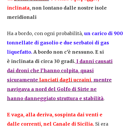
inclinata
, non lontano dalle nostre isole
meridionali
Ha a bordo, con ogni probabilità,
un carico di
900
tonnellate
di
gasolio
e due serbatoi di gas
liquefatto.
A bordo non c’è nessuno. E si
è
inclinata
di circa 30 gradi.
I
danni
causati
dai
droni
che l’hanno colpita, quasi
sicuramente
lanciati dagli
ucraini
, mentre
navigava a nord del
Golfo di Sirte
ne
hanno
danneggiato
struttura e stabilità
.
E vaga, alla
deriva
, sospinta dai
venti
e
dalle
correnti
, nel
Canale di Sicilia
.
Si era