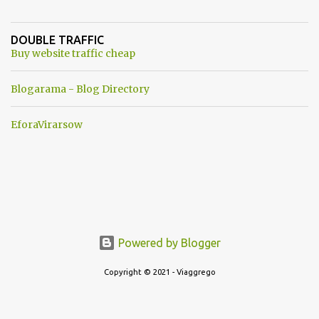
un robot chiamato "Goldrake"; questo evento sembra essere
ancora una fantasia Nato o forse una "False Flag", per provocare
DOUBLE TRAFFIC
una guerra mondiale che difficilmente da menti sane, potrebbe
Buy website traffic cheap
scoccare ! !
Blogarama - Blog Directory
EforaVirarsow
Powered by Blogger
Copyright © 2021 - Viaggrego