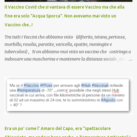
anche a persone sane, giovani, senza fattori di rischio, spesso già
Il Vaccino Covid che si vantava di essere Vaccino ma che alla
guarite da un’infezione naturale . Ma non serve una visita, non
fine era solo "Acqua Sporca". Non avevamo mai visto un
serve una prescrizione. Non c’è diagnosi. Non c’è presa in carico.
Vaccino che...!
L’unico atto richiesto è una fi...
Tra tutti i Vaccini che abbiamo visto (difterite, tetano, pertosse,
morbillo, rosolia, parotite, varicella, epatite, meningite e
tubercolosi) , N on abbiamo mai visto un vaccino che costringa a
indossare una mascherina e mantenere la distanza sociale , anche
quando eri completamente vaccinato… Non avevamo mai sentito
parlare di un vaccino che diffonda il virus anche dopo la
vaccinazione. Non avevamo mai sentito parlare di ricompense,
sconti, incentivi per vaccinarsi. Non avevamo mai visto
discriminazioni per coloro che non l’hanno fatto. Se non sei stato
vaccinato, nessuno aveva prima cercato di farti sentire una
persona cattiva. Non avevamo mai visto un vaccino che minacci le
relazioni tra familiari, colleghi e amici. Non avevamo mai visto un
vaccino usato per minacciare i mezzi di sussistenza, il lavoro o la
Era un po' come l' Amaro del Capo, era "spettacolare
scuola. Non avevamo mai visto un vaccino che permettesse a un