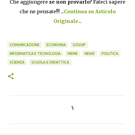
Che aggiungere
se non provarlo?
Fateci sapere
che ne pensate!!!
...
Continua su Articolo
Originale...
COMUNICAZIONE
ECONOMIA
GOSSIP
INFORMATICA E TECNOLOGIA
MEME
NEWS
POLITICA
SCIENZA
SCUOLA E DIDATTICA
C
o
m
m