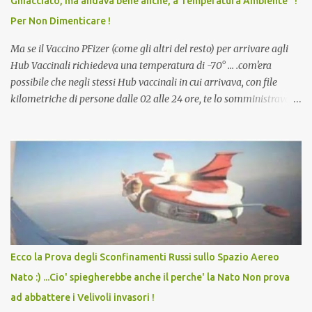
Ghiacciato, ma andava bene anche, a Temperatura Ambiente" !
dodicenne di ignorare il consenso dei genitori. Dopo tutti i vaccini
Per Non Dimenticare !
che abbiamo elencato sopra...
Ma se il Vaccino PFizer (come gli altri del resto) per arrivare agli
Hub Vaccinali richiedeva una temperatura di -70° ... .com'era
possibile che negli stessi Hub vaccinali in cui arrivava, con file
kilometriche di persone dalle 02 alle 24 ore, te lo somministravano
in Agosto con + 40° ? Ricordate i Camioncini di Gelati affittati per
lo scopo della temperatura? Qualcuno a suo tempo ribattezzo' il
Vaccino come: l' Amaro del Capo, era "spettacolare Ghiacciato, ma
andava bene anche, a Temperatura Ambiente"! Riproponiamo
l'articolo per NON Dimenticare!
Ecco la Prova degli Sconfinamenti Russi sullo Spazio Aereo
Nato :) ...Cio' spiegherebbe anche il perche' la Nato Non prova
ad abbattere i Velivoli invasori !