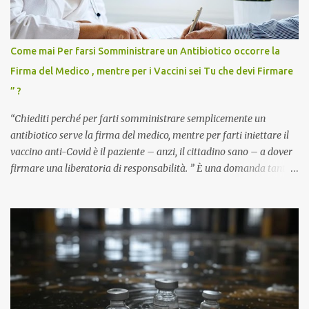
Come mai Per farsi Somministrare un Antibiotico occorre la
Firma del Medico , mentre per i Vaccini sei Tu che devi Firmare
” ?
“Chiediti perché per farti somministrare semplicemente un
antibiotico serve la firma del medico, mentre per farti iniettare il
vaccino anti-Covid è il paziente – anzi, il cittadino sano – a dover
firmare una liberatoria di responsabilità. ” È una domanda tanto
semplice quanto devastante quella posta dal dottor Andrea
Stramezzi, medico, che ha curato migliaia di pazienti durante la
pandemia. Un interrogativo che dovrebbe scuotere chiunque abbia
ancora il coraggio di pensare con la propria testa. Per il vaccino
anti-Covid, un pro-farmaco, con autorizzazione condizionata,
sviluppato in tempi record, con tecnologie mai utilizzate prima su
larga scala, ancora oggetto di studio e di discussione
internazionale serve solo una firma. La tua. Lo si somministra