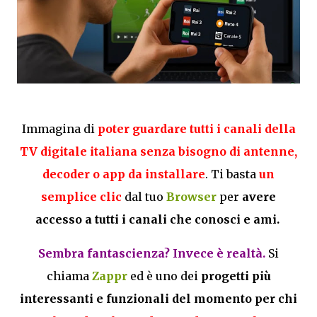
Immagina di
poter guardare tutti i canali della
TV digitale italiana senza bisogno di antenne,
decoder o app da installare
. Ti basta
un
semplice clic
dal tuo
Browser
per
avere
accesso a tutti i canali che conosci e ami.
Sembra fantascienza? Invece è realtà.
Si
chiama
Zappr
ed è uno dei
progetti più
interessanti e funzionali del momento per chi