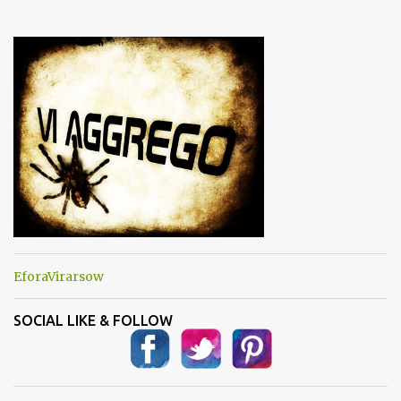
e
n
t
i
EforaVirarsow
SOCIAL LIKE & FOLLOW