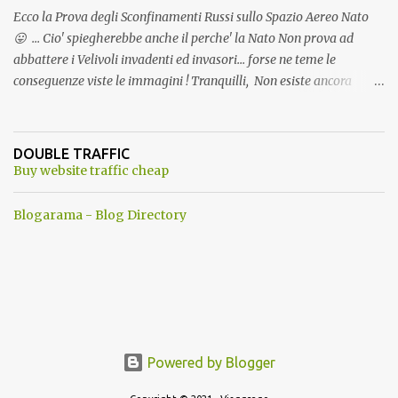
Ecco la Prova degli Sconfinamenti Russi sullo Spazio Aereo Nato
😛 ... Cio' spiegherebbe anche il perche' la Nato Non prova ad
abbattere i Velivoli invadenti ed invasori... forse ne teme le
conseguenze viste le immagini ! Tranquilli, Non esiste ancora
alcuna notizia di un'invasione dello spazio aereo NATO da parte di
un robot chiamato "Goldrake"; questo evento sembra essere
ancora una fantasia Nato o forse una "False Flag", per provocare
DOUBLE TRAFFIC
una guerra mondiale che difficilmente da menti sane, potrebbe
Buy website traffic cheap
scoccare ! !
Blogarama - Blog Directory
Powered by Blogger