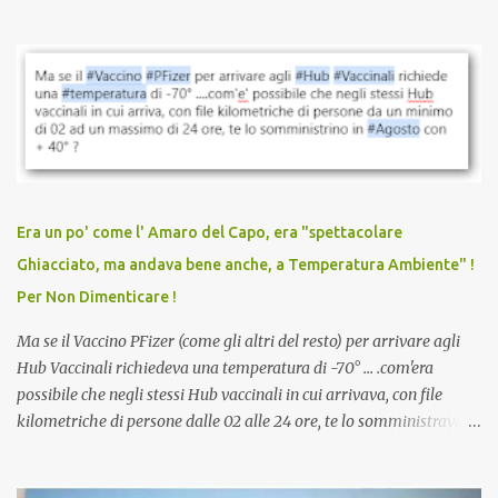
quando eri completamente vaccinato… Non avevamo mai sentito
parlare di un vaccino che diffonda il virus anche dopo la
vaccinazione. Non avevamo mai sentito parlare di ricompense,
sconti, incentivi per vaccinarsi. Non avevamo mai visto
discriminazioni per coloro che non l’hanno fatto. Se non sei stato
vaccinato, nessuno aveva prima cercato di farti sentire una
persona cattiva. Non avevamo mai visto un vaccino che minacci le
relazioni tra familiari, colleghi e amici. Non avevamo mai visto un
vaccino usato per minacciare i mezzi di sussistenza, il lavoro o la
Era un po' come l' Amaro del Capo, era "spettacolare
scuola. Non avevamo mai visto un vaccino che permettesse a un
Ghiacciato, ma andava bene anche, a Temperatura Ambiente" !
dodicenne di ignorare il consenso dei genitori. Dopo tutti i vaccini
Per Non Dimenticare !
che abbiamo elencato sopra...
Ma se il Vaccino PFizer (come gli altri del resto) per arrivare agli
Hub Vaccinali richiedeva una temperatura di -70° ... .com'era
possibile che negli stessi Hub vaccinali in cui arrivava, con file
kilometriche di persone dalle 02 alle 24 ore, te lo somministravano
in Agosto con + 40° ? Ricordate i Camioncini di Gelati affittati per
lo scopo della temperatura? Qualcuno a suo tempo ribattezzo' il