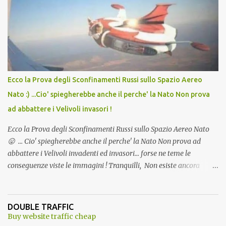
Vaccino come: l' Amaro del Capo, era "spettacolare Ghiacciato, ma
andava bene anche, a Temperatura Ambiente"! Riproponiamo
l'articolo per NON Dimenticare!
Ecco la Prova degli Sconfinamenti Russi sullo Spazio Aereo
Nato :) ...Cio' spiegherebbe anche il perche' la Nato Non prova
ad abbattere i Velivoli invasori !
Ecco la Prova degli Sconfinamenti Russi sullo Spazio Aereo Nato
😛 ... Cio' spiegherebbe anche il perche' la Nato Non prova ad
abbattere i Velivoli invadenti ed invasori... forse ne teme le
conseguenze viste le immagini ! Tranquilli, Non esiste ancora
alcuna notizia di un'invasione dello spazio aereo NATO da parte di
un robot chiamato "Goldrake"; questo evento sembra essere
ancora una fantasia Nato o forse una "False Flag", per provocare
DOUBLE TRAFFIC
una guerra mondiale che difficilmente da menti sane, potrebbe
Buy website traffic cheap
scoccare ! !