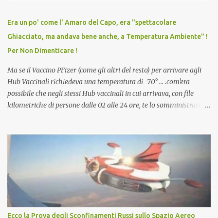
relazioni tra familiari, colleghi e amici. Non avevamo mai visto un
vaccino usato per minacciare i mezzi di sussistenza, il lavoro o la
Era un po' come l' Amaro del Capo, era "spettacolare
scuola. Non avevamo mai visto un vaccino che permettesse a un
Ghiacciato, ma andava bene anche, a Temperatura Ambiente" !
dodicenne di ignorare il consenso dei genitori. Dopo tutti i vaccini
Per Non Dimenticare !
che abbiamo elencato sopra...
Ma se il Vaccino PFizer (come gli altri del resto) per arrivare agli
Hub Vaccinali richiedeva una temperatura di -70° ... .com'era
possibile che negli stessi Hub vaccinali in cui arrivava, con file
kilometriche di persone dalle 02 alle 24 ore, te lo somministravano
in Agosto con + 40° ? Ricordate i Camioncini di Gelati affittati per
lo scopo della temperatura? Qualcuno a suo tempo ribattezzo' il
Vaccino come: l' Amaro del Capo, era "spettacolare Ghiacciato, ma
andava bene anche, a Temperatura Ambiente"! Riproponiamo
l'articolo per NON Dimenticare!
Ecco la Prova degli Sconfinamenti Russi sullo Spazio Aereo