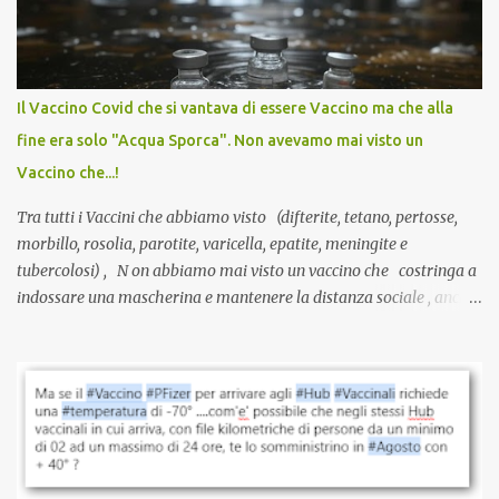
sviluppato in tempi record, con tecnologie mai utilizzate prima su
larga scala, ancora oggetto di studio e di discussione
internazionale serve solo una firma. La tua. Lo si somministra
anche a persone sane, giovani, senza fattori di rischio, spesso già
Il Vaccino Covid che si vantava di essere Vaccino ma che alla
guarite da un’infezione naturale . Ma non serve una visita, non
fine era solo "Acqua Sporca". Non avevamo mai visto un
serve una prescrizione. Non c’è diagnosi. Non c’è presa in carico.
Vaccino che...!
L’unico atto richiesto è una fi...
Tra tutti i Vaccini che abbiamo visto (difterite, tetano, pertosse,
morbillo, rosolia, parotite, varicella, epatite, meningite e
tubercolosi) , N on abbiamo mai visto un vaccino che costringa a
indossare una mascherina e mantenere la distanza sociale , anche
quando eri completamente vaccinato… Non avevamo mai sentito
parlare di un vaccino che diffonda il virus anche dopo la
vaccinazione. Non avevamo mai sentito parlare di ricompense,
sconti, incentivi per vaccinarsi. Non avevamo mai visto
discriminazioni per coloro che non l’hanno fatto. Se non sei stato
vaccinato, nessuno aveva prima cercato di farti sentire una
persona cattiva. Non avevamo mai visto un vaccino che minacci le