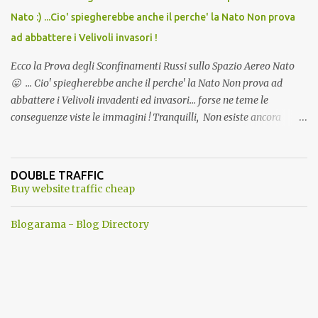
Nato :) ...Cio' spiegherebbe anche il perche' la Nato Non prova
ad abbattere i Velivoli invasori !
Ecco la Prova degli Sconfinamenti Russi sullo Spazio Aereo Nato
😛 ... Cio' spiegherebbe anche il perche' la Nato Non prova ad
abbattere i Velivoli invadenti ed invasori... forse ne teme le
conseguenze viste le immagini ! Tranquilli, Non esiste ancora
alcuna notizia di un'invasione dello spazio aereo NATO da parte di
un robot chiamato "Goldrake"; questo evento sembra essere
ancora una fantasia Nato o forse una "False Flag", per provocare
DOUBLE TRAFFIC
una guerra mondiale che difficilmente da menti sane, potrebbe
Buy website traffic cheap
scoccare ! !
Blogarama - Blog Directory