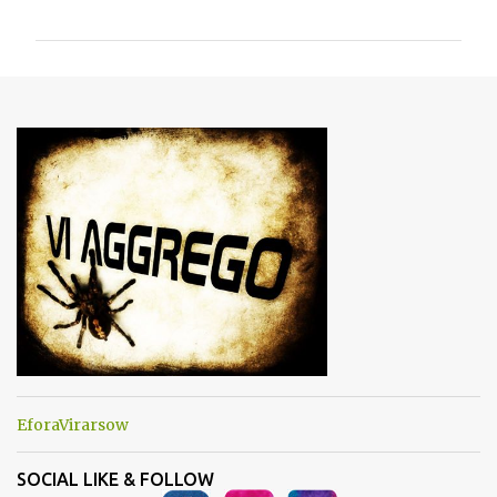
o
m
m
e
n
t
i
EforaVirarsow
SOCIAL LIKE & FOLLOW