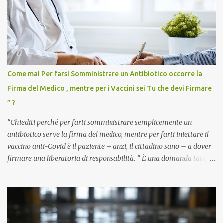
Come mai Per farsi Somministrare un Antibiotico occorre la
Firma del Medico , mentre per i Vaccini sei Tu che devi Firmare
” ?
“Chiediti perché per farti somministrare semplicemente un
antibiotico serve la firma del medico, mentre per farti iniettare il
vaccino anti-Covid è il paziente – anzi, il cittadino sano – a dover
firmare una liberatoria di responsabilità. ” È una domanda tanto
semplice quanto devastante quella posta dal dottor Andrea
Stramezzi, medico, che ha curato migliaia di pazienti durante la
pandemia. Un interrogativo che dovrebbe scuotere chiunque abbia
ancora il coraggio di pensare con la propria testa. Per il vaccino
anti-Covid, un pro-farmaco, con autorizzazione condizionata,