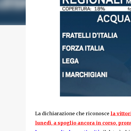
La dichiarazione che riconosce
la vittor
lunedì, a spoglio ancora in corso, pron