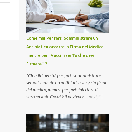
Come mai Per farsi Somministrare un
Antibiotico occorre la Firma del Medico ,
mentre per i Vaccini sei Tu che devi
Firmare ” ?
“Chiediti perché per farti somministrare
semplicemente un antibiotico serve la firma
del medico, mentre per farti iniettare il
vaccino anti-Covid è il paziente – anzi, il
cittadino sano – a dover firmare una
liberatoria di responsabilità. ” È una
domanda tanto semplice quanto devastante
quella posta dal dottor Andrea Stramezzi,