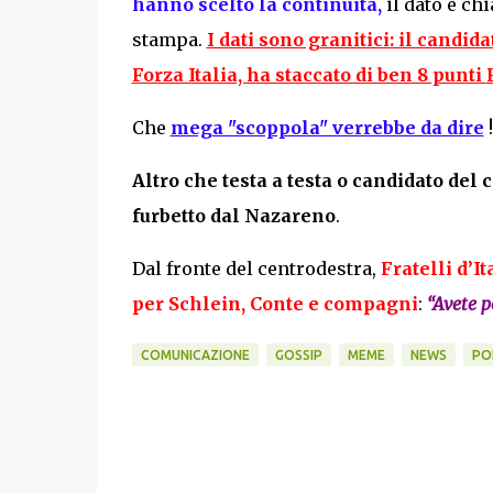
hanno scelto la continuità,
il dato è ch
stampa.
I dati sono granitici: il candid
Forza Italia, ha staccato di ben 8 punti
Che
mega "scoppola" verrebbe da dire
!
Altro che testa a testa o candidato del 
furbetto dal Nazareno
.
Dal fronte del centrodestra,
Fratelli d’I
per
Schlein, Conte
e compagni
:
“Avete pe
COMUNICAZIONE
GOSSIP
MEME
NEWS
PO