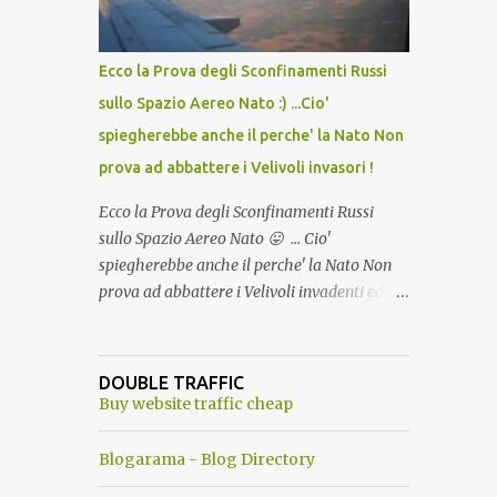
del Capo, era "spettacolare Ghiacciato, ma
andava bene anche, a Temperatura
Ambiente"! Riproponiamo l'articolo per NON
Ecco la Prova degli Sconfinamenti Russi
Dimenticare!
sullo Spazio Aereo Nato :) ...Cio'
spiegherebbe anche il perche' la Nato Non
prova ad abbattere i Velivoli invasori !
Ecco la Prova degli Sconfinamenti Russi
sullo Spazio Aereo Nato 😛 ... Cio'
spiegherebbe anche il perche' la Nato Non
prova ad abbattere i Velivoli invadenti ed
invasori... forse ne teme le conseguenze viste
le immagini ! Tranquilli, Non esiste ancora
alcuna notizia di un'invasione dello spazio
DOUBLE TRAFFIC
aereo NATO da parte di un robot chiamato
Buy website traffic cheap
"Goldrake"; questo evento sembra essere
ancora una fantasia Nato o forse una "False
Blogarama - Blog Directory
Flag", per provocare una guerra mondiale