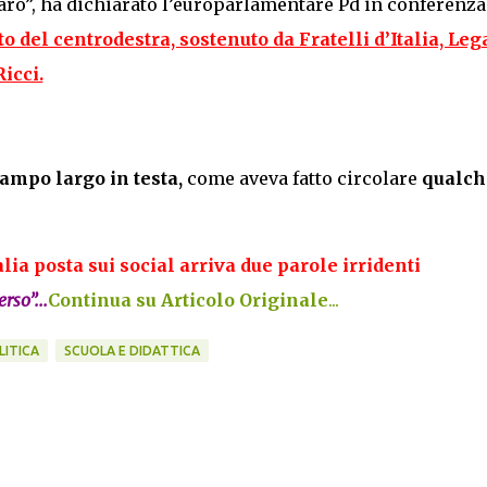
iaro”, ha dichiarato l’europarlamentare Pd in conferenza
ato del centrodestra, sostenuto da Fratelli d’Italia, Leg
Ricci.
campo largo in testa,
come aveva fatto circolare
qualch
talia posta sui social arriva due parole irridenti
rso”...
Continua su Articolo Originale
...
LITICA
SCUOLA E DIDATTICA