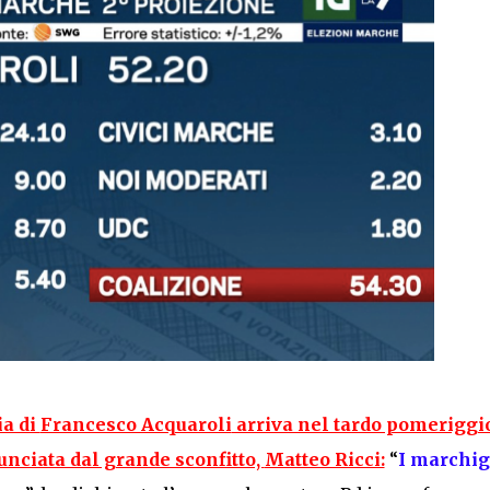
ia di
Francesco Acquaroli
arriva nel tardo pomeriggio
unciata dal grande sconfitto,
Matteo Ricci:
“
I marchig