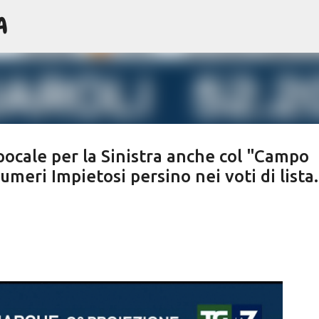
A
Passa ai contenuti principali
pocale per la Sinistra anche col "Campo
meri Impietosi persino nei voti di lista.