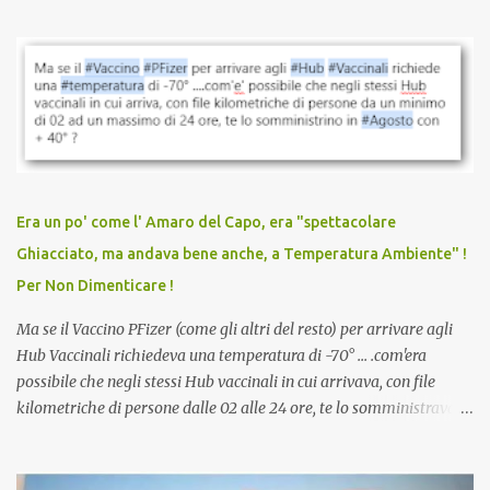
quando eri completamente vaccinato… Non avevamo mai sentito
parlare di un vaccino che diffonda il virus anche dopo la
vaccinazione. Non avevamo mai sentito parlare di ricompense,
sconti, incentivi per vaccinarsi. Non avevamo mai visto
discriminazioni per coloro che non l’hanno fatto. Se non sei stato
vaccinato, nessuno aveva prima cercato di farti sentire una
persona cattiva. Non avevamo mai visto un vaccino che minacci le
relazioni tra familiari, colleghi e amici. Non avevamo mai visto un
vaccino usato per minacciare i mezzi di sussistenza, il lavoro o la
Era un po' come l' Amaro del Capo, era "spettacolare
scuola. Non avevamo mai visto un vaccino che permettesse a un
Ghiacciato, ma andava bene anche, a Temperatura Ambiente" !
dodicenne di ignorare il consenso dei genitori. Dopo tutti i vaccini
Per Non Dimenticare !
che abbiamo elencato sopra...
Ma se il Vaccino PFizer (come gli altri del resto) per arrivare agli
Hub Vaccinali richiedeva una temperatura di -70° ... .com'era
possibile che negli stessi Hub vaccinali in cui arrivava, con file
kilometriche di persone dalle 02 alle 24 ore, te lo somministravano
in Agosto con + 40° ? Ricordate i Camioncini di Gelati affittati per
lo scopo della temperatura? Qualcuno a suo tempo ribattezzo' il
Vaccino come: l' Amaro del Capo, era "spettacolare Ghiacciato, ma