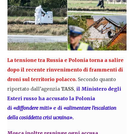
La tensione tra Russia e Polonia torna a salire
dopo il recente rinvenimento di frammenti di
droni sul territorio polacco.
Secondo quanto
riportato dall’agenzia
TASS
,
il Ministero degli
Esteri russo ha accusato la Polonia
di
«diffondere miti»
e di
«alimentare l’escalation
della cosiddetta crisi ucraina»
.
Mosca inoltre respinge ogni accusa,