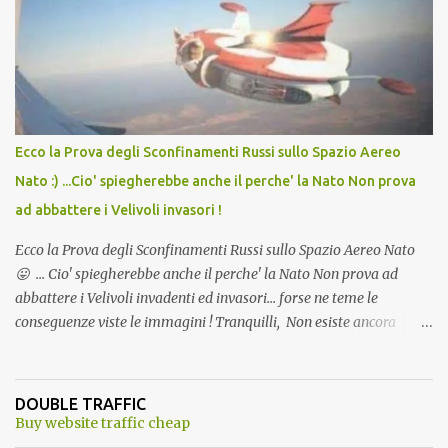
andava bene anche, a Temperatura Ambiente"! Riproponiamo
l'articolo per NON Dimenticare!
Ecco la Prova degli Sconfinamenti Russi sullo Spazio Aereo
Nato :) ...Cio' spiegherebbe anche il perche' la Nato Non prova
ad abbattere i Velivoli invasori !
Ecco la Prova degli Sconfinamenti Russi sullo Spazio Aereo Nato
😛 ... Cio' spiegherebbe anche il perche' la Nato Non prova ad
abbattere i Velivoli invadenti ed invasori... forse ne teme le
conseguenze viste le immagini ! Tranquilli, Non esiste ancora
alcuna notizia di un'invasione dello spazio aereo NATO da parte di
un robot chiamato "Goldrake"; questo evento sembra essere
ancora una fantasia Nato o forse una "False Flag", per provocare
DOUBLE TRAFFIC
una guerra mondiale che difficilmente da menti sane, potrebbe
Buy website traffic cheap
scoccare ! !