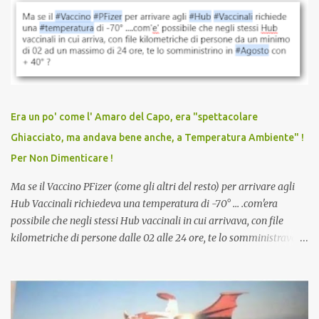
vaccinazione. Non avevamo mai sentito parlare di ricompense,
sconti, incentivi per vaccinarsi. Non avevamo mai visto
discriminazioni per coloro che non l’hanno fatto. Se non sei stato
vaccinato, nessuno aveva prima cercato di farti sentire una
persona cattiva. Non avevamo mai visto un vaccino che minacci le
relazioni tra familiari, colleghi e amici. Non avevamo mai visto un
vaccino usato per minacciare i mezzi di sussistenza, il lavoro o la
Era un po' come l' Amaro del Capo, era "spettacolare
scuola. Non avevamo mai visto un vaccino che permettesse a un
Ghiacciato, ma andava bene anche, a Temperatura Ambiente" !
dodicenne di ignorare il consenso dei genitori. Dopo tutti i vaccini
Per Non Dimenticare !
che abbiamo elencato sopra...
Ma se il Vaccino PFizer (come gli altri del resto) per arrivare agli
Hub Vaccinali richiedeva una temperatura di -70° ... .com'era
possibile che negli stessi Hub vaccinali in cui arrivava, con file
kilometriche di persone dalle 02 alle 24 ore, te lo somministravano
in Agosto con + 40° ? Ricordate i Camioncini di Gelati affittati per
lo scopo della temperatura? Qualcuno a suo tempo ribattezzo' il
Vaccino come: l' Amaro del Capo, era "spettacolare Ghiacciato, ma
andava bene anche, a Temperatura Ambiente"! Riproponiamo