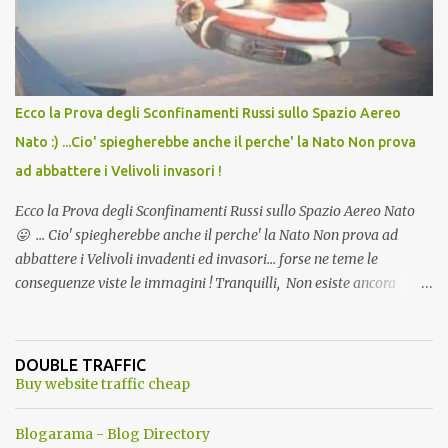
l'articolo per NON Dimenticare!
Ecco la Prova degli Sconfinamenti Russi sullo Spazio Aereo
Nato :) ...Cio' spiegherebbe anche il perche' la Nato Non prova
ad abbattere i Velivoli invasori !
Ecco la Prova degli Sconfinamenti Russi sullo Spazio Aereo Nato
😛 ... Cio' spiegherebbe anche il perche' la Nato Non prova ad
abbattere i Velivoli invadenti ed invasori... forse ne teme le
conseguenze viste le immagini ! Tranquilli, Non esiste ancora
alcuna notizia di un'invasione dello spazio aereo NATO da parte di
un robot chiamato "Goldrake"; questo evento sembra essere
ancora una fantasia Nato o forse una "False Flag", per provocare
DOUBLE TRAFFIC
una guerra mondiale che difficilmente da menti sane, potrebbe
Buy website traffic cheap
scoccare ! !
Blogarama - Blog Directory