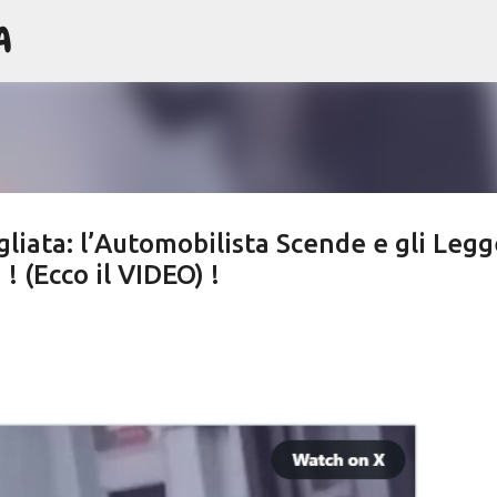
A
Passa ai contenuti principali
liata: l’Automobilista Scende e gli Legge
! (Ecco il VIDEO) !