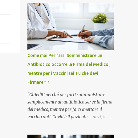
Come mai Per farsi Somministrare un
Antibiotico occorre la Firma del Medico ,
mentre per i Vaccini sei Tu che devi
Firmare ” ?
“Chiediti perché per farti somministrare
semplicemente un antibiotico serve la firma
del medico, mentre per farti iniettare il
vaccino anti-Covid è il paziente – anzi, il
cittadino sano – a dover firmare una
liberatoria di responsabilità. ” È una