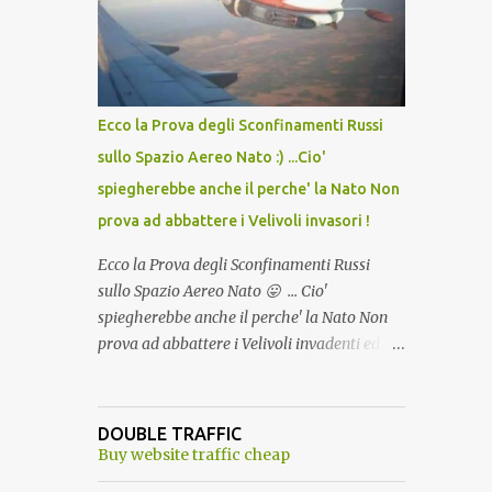
lo scopo della temperatura? Qualcuno a suo
tempo ribattezzo' il Vaccino come: l' Amaro
del Capo, era "spettacolare Ghiacciato, ma
andava bene anche, a Temperatura
Ambiente"! Riproponiamo l'articolo per NON
Ecco la Prova degli Sconfinamenti Russi
Dimenticare!
sullo Spazio Aereo Nato :) ...Cio'
spiegherebbe anche il perche' la Nato Non
prova ad abbattere i Velivoli invasori !
Ecco la Prova degli Sconfinamenti Russi
sullo Spazio Aereo Nato 😛 ... Cio'
spiegherebbe anche il perche' la Nato Non
prova ad abbattere i Velivoli invadenti ed
invasori... forse ne teme le conseguenze viste
le immagini ! Tranquilli, Non esiste ancora
alcuna notizia di un'invasione dello spazio
DOUBLE TRAFFIC
aereo NATO da parte di un robot chiamato
Buy website traffic cheap
"Goldrake"; questo evento sembra essere