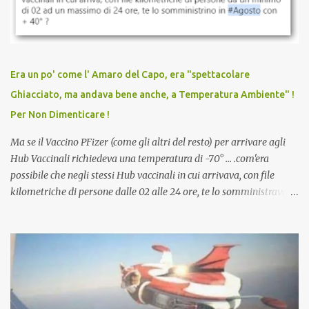
discriminazioni per coloro che non l’hanno fatto. Se non sei stato
vaccinato, nessuno aveva prima cercato di farti sentire una
persona cattiva. Non avevamo mai visto un vaccino che minacci le
relazioni tra familiari, colleghi e amici. Non avevamo mai visto un
vaccino usato per minacciare i mezzi di sussistenza, il lavoro o la
Era un po' come l' Amaro del Capo, era "spettacolare
scuola. Non avevamo mai visto un vaccino che permettesse a un
Ghiacciato, ma andava bene anche, a Temperatura Ambiente" !
dodicenne di ignorare il consenso dei genitori. Dopo tutti i vaccini
Per Non Dimenticare !
che abbiamo elencato sopra...
Ma se il Vaccino PFizer (come gli altri del resto) per arrivare agli
Hub Vaccinali richiedeva una temperatura di -70° ... .com'era
possibile che negli stessi Hub vaccinali in cui arrivava, con file
kilometriche di persone dalle 02 alle 24 ore, te lo somministravano
in Agosto con + 40° ? Ricordate i Camioncini di Gelati affittati per
lo scopo della temperatura? Qualcuno a suo tempo ribattezzo' il
Vaccino come: l' Amaro del Capo, era "spettacolare Ghiacciato, ma
andava bene anche, a Temperatura Ambiente"! Riproponiamo
l'articolo per NON Dimenticare!