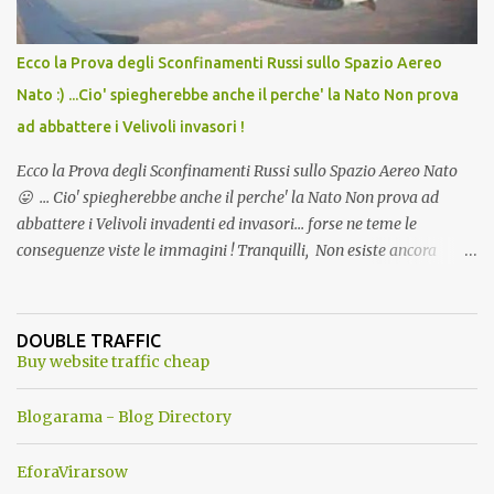
Ecco la Prova degli Sconfinamenti Russi sullo Spazio Aereo
Nato :) ...Cio' spiegherebbe anche il perche' la Nato Non prova
ad abbattere i Velivoli invasori !
Ecco la Prova degli Sconfinamenti Russi sullo Spazio Aereo Nato
😛 ... Cio' spiegherebbe anche il perche' la Nato Non prova ad
abbattere i Velivoli invadenti ed invasori... forse ne teme le
conseguenze viste le immagini ! Tranquilli, Non esiste ancora
alcuna notizia di un'invasione dello spazio aereo NATO da parte di
un robot chiamato "Goldrake"; questo evento sembra essere
ancora una fantasia Nato o forse una "False Flag", per provocare
DOUBLE TRAFFIC
una guerra mondiale che difficilmente da menti sane, potrebbe
Buy website traffic cheap
scoccare ! !
Blogarama - Blog Directory
EforaVirarsow