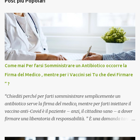
Post più Popolari
Come mai Per farsi Somministrare un Antibiotico occorre la
Firma del Medico , mentre per i Vaccini sei Tu che devi Firmare
” ?
“Chiediti perché per farti somministrare semplicemente un
antibiotico serve la firma del medico, mentre per farti iniettare il
vaccino anti-Covid è il paziente – anzi, il cittadino sano – a dover
firmare una liberatoria di responsabilità. ” È una domanda tanto
semplice quanto devastante quella posta dal dottor Andrea
Stramezzi, medico, che ha curato migliaia di pazienti durante la