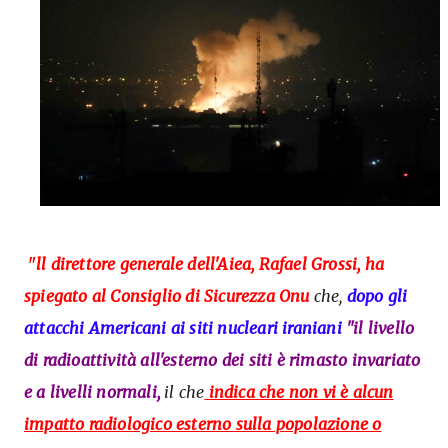
"
ll direttore generale dell'Aiea, Rafael Grossi, ha
spiegato al Consiglio di Sicurezza Onu
che,
dopo gli
attacchi Americani ai siti nucleari iraniani
"il livello
di radioattività all'esterno dei siti è rimasto invariato
e a livelli normali,
il che
indica che non vi è alcun
impatto radiologico esterno sulla popolazione o