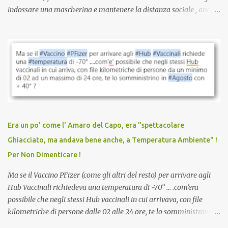
indossare una mascherina e mantenere la distanza sociale , anche
quando eri completamente vaccinato… Non avevamo mai sentito
parlare di un vaccino che diffonda il virus anche dopo la
vaccinazione. Non avevamo mai sentito parlare di ricompense,
sconti, incentivi per vaccinarsi. Non avevamo mai visto
discriminazioni per coloro che non l’hanno fatto. Se non sei stato
vaccinato, nessuno aveva prima cercato di farti sentire una
persona cattiva. Non avevamo mai visto un vaccino che minacci le
relazioni tra familiari, colleghi e amici. Non avevamo mai visto un
vaccino usato per minacciare i mezzi di sussistenza, il lavoro o la
Era un po' come l' Amaro del Capo, era "spettacolare
scuola. Non avevamo mai visto un vaccino che permettesse a un
Ghiacciato, ma andava bene anche, a Temperatura Ambiente" !
dodicenne di ignorare il consenso dei genitori. Dopo tutti i vaccini
Per Non Dimenticare !
che abbiamo elencato sopra...
Ma se il Vaccino PFizer (come gli altri del resto) per arrivare agli
Hub Vaccinali richiedeva una temperatura di -70° ... .com'era
possibile che negli stessi Hub vaccinali in cui arrivava, con file
kilometriche di persone dalle 02 alle 24 ore, te lo somministravano
in Agosto con + 40° ? Ricordate i Camioncini di Gelati affittati per