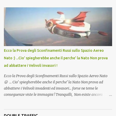
lo scopo della temperatura? Qualcuno a suo tempo ribattezzo' il
Vaccino come: l' Amaro del Capo, era "spettacolare Ghiacciato, ma
andava bene anche, a Temperatura Ambiente"! Riproponiamo
l'articolo per NON Dimenticare!
Ecco la Prova degli Sconfinamenti Russi sullo Spazio Aereo
Nato :) ...Cio' spiegherebbe anche il perche' la Nato Non prova
ad abbattere i Velivoli invasori !
Ecco la Prova degli Sconfinamenti Russi sullo Spazio Aereo Nato
😛 ... Cio' spiegherebbe anche il perche' la Nato Non prova ad
abbattere i Velivoli invadenti ed invasori... forse ne teme le
conseguenze viste le immagini ! Tranquilli, Non esiste ancora
alcuna notizia di un'invasione dello spazio aereo NATO da parte di
un robot chiamato "Goldrake"; questo evento sembra essere
ancora una fantasia Nato o forse una "False Flag", per provocare
DOUBLE TRAFFIC