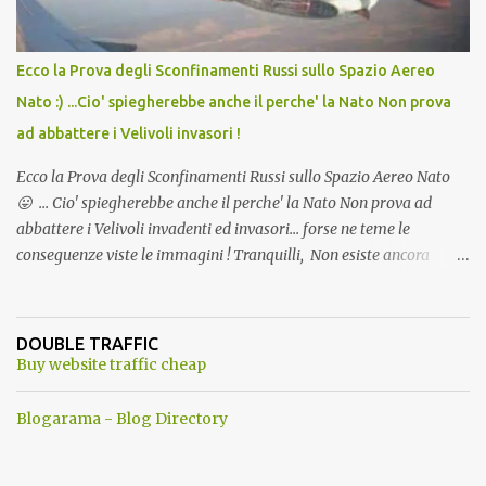
Ecco la Prova degli Sconfinamenti Russi sullo Spazio Aereo
Nato :) ...Cio' spiegherebbe anche il perche' la Nato Non prova
ad abbattere i Velivoli invasori !
Ecco la Prova degli Sconfinamenti Russi sullo Spazio Aereo Nato
😛 ... Cio' spiegherebbe anche il perche' la Nato Non prova ad
abbattere i Velivoli invadenti ed invasori... forse ne teme le
conseguenze viste le immagini ! Tranquilli, Non esiste ancora
alcuna notizia di un'invasione dello spazio aereo NATO da parte di
un robot chiamato "Goldrake"; questo evento sembra essere
ancora una fantasia Nato o forse una "False Flag", per provocare
DOUBLE TRAFFIC
una guerra mondiale che difficilmente da menti sane, potrebbe
Buy website traffic cheap
scoccare ! !
Blogarama - Blog Directory