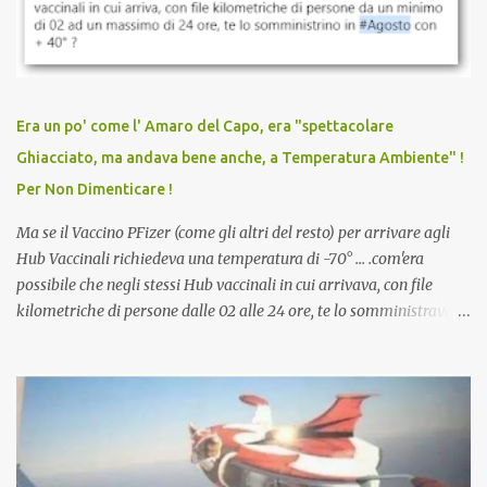
discriminazioni per coloro che non l’hanno fatto. Se non sei stato
vaccinato, nessuno aveva prima cercato di farti sentire una
persona cattiva. Non avevamo mai visto un vaccino che minacci le
relazioni tra familiari, colleghi e amici. Non avevamo mai visto un
vaccino usato per minacciare i mezzi di sussistenza, il lavoro o la
Era un po' come l' Amaro del Capo, era "spettacolare
scuola. Non avevamo mai visto un vaccino che permettesse a un
Ghiacciato, ma andava bene anche, a Temperatura Ambiente" !
dodicenne di ignorare il consenso dei genitori. Dopo tutti i vaccini
Per Non Dimenticare !
che abbiamo elencato sopra...
Ma se il Vaccino PFizer (come gli altri del resto) per arrivare agli
Hub Vaccinali richiedeva una temperatura di -70° ... .com'era
possibile che negli stessi Hub vaccinali in cui arrivava, con file
kilometriche di persone dalle 02 alle 24 ore, te lo somministravano
in Agosto con + 40° ? Ricordate i Camioncini di Gelati affittati per
lo scopo della temperatura? Qualcuno a suo tempo ribattezzo' il
Vaccino come: l' Amaro del Capo, era "spettacolare Ghiacciato, ma
andava bene anche, a Temperatura Ambiente"! Riproponiamo
l'articolo per NON Dimenticare!