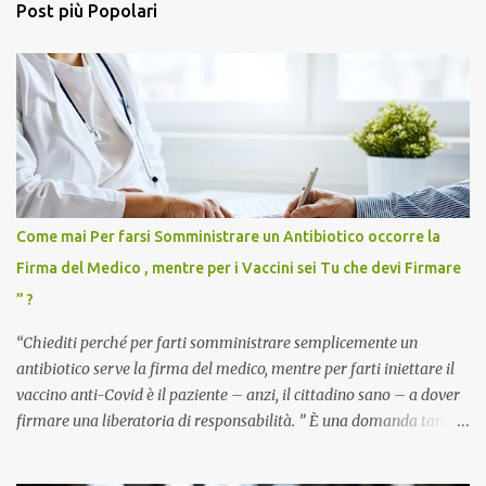
Post più Popolari
Come mai Per farsi Somministrare un Antibiotico occorre la
Firma del Medico , mentre per i Vaccini sei Tu che devi Firmare
” ?
“Chiediti perché per farti somministrare semplicemente un
antibiotico serve la firma del medico, mentre per farti iniettare il
vaccino anti-Covid è il paziente – anzi, il cittadino sano – a dover
firmare una liberatoria di responsabilità. ” È una domanda tanto
semplice quanto devastante quella posta dal dottor Andrea
Stramezzi, medico, che ha curato migliaia di pazienti durante la