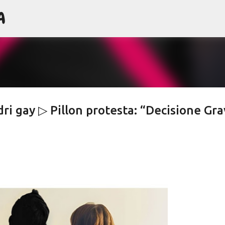
A
Passa ai contenuti principali
dri gay ▷ Pillon protesta: “Decisione Gra