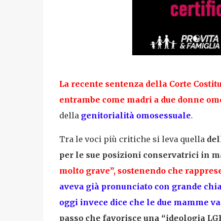
La recente
sentenza della Corte Costit
entrambe come madri a due donne om
della
genitorialità omosessuale
.
Tra le voci più critiche si leva quella
del
per le sue posizioni conservatrici in m
molto grave
”, sostenendo che rapprese
aveva già pronunciato con grande chia
oggi invece dice che le due mamme v
passo che favorisce una “
ideologia LG