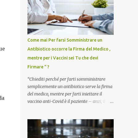
Come mai Per farsi Somministrare un
ue
Antibiotico occorre la Firma del Medico ,
mentre per i Vaccini sei Tu che devi
Firmare ” ?
“Chiediti perché per farti somministrare
semplicemente un antibiotico serve la firma
del medico, mentre per farti iniettare il
da
vaccino anti-Covid è il paziente – anzi, il
cittadino sano – a dover firmare una
liberatoria di responsabilità. ” È una
domanda tanto semplice quanto devastante
quella posta dal dottor Andrea Stramezzi,