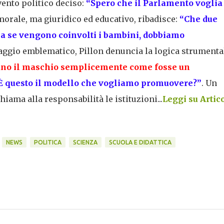
vento politico deciso:
“
Spero che il Parlamento voglia
morale, ma giuridico ed educativo, ribadisce:
“
Che due
Ma se vengono coinvolti i bambini, dobbiamo
saggio emblematico, Pillon denuncia la logica strumenta
no il maschio semplicemente come fosse un
È questo il modello che vogliamo promuovere?”
. Un
hiama alla responsabilità le istituzioni...
Leggi su Artic
NEWS
POLITICA
SCIENZA
SCUOLA E DIDATTICA