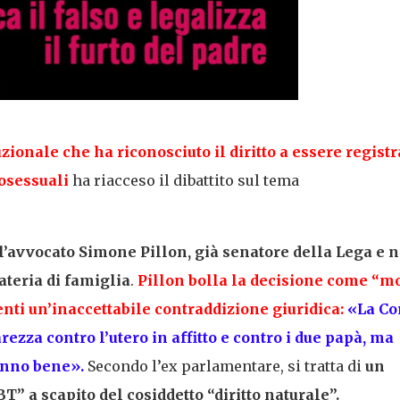
uzionale
che ha riconosciuto il diritto a essere registr
osessuali
ha riacceso il dibattito sul tema
l’avvocato
Simone Pillon
, già senatore della Lega e n
ateria di famiglia
.
Pillon bolla la decisione come “
mo
nti un’inaccettabile
contraddizione giuridica
:
«La Co
rezza contro l’
utero in affitto
e contro i due papà, ma
anno bene».
Secondo l’ex parlamentare, si tratta di
un
BT
” a scapito del cosiddetto “
diritto naturale
”.