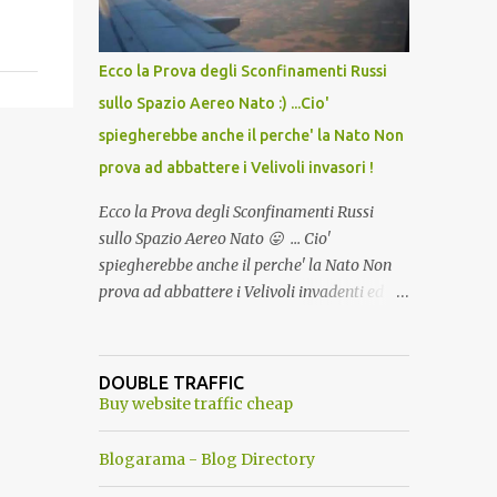
del Capo, era "spettacolare Ghiacciato, ma
andava bene anche, a Temperatura
Ambiente"! Riproponiamo l'articolo per NON
Ecco la Prova degli Sconfinamenti Russi
Dimenticare!
sullo Spazio Aereo Nato :) ...Cio'
spiegherebbe anche il perche' la Nato Non
prova ad abbattere i Velivoli invasori !
Ecco la Prova degli Sconfinamenti Russi
sullo Spazio Aereo Nato 😛 ... Cio'
spiegherebbe anche il perche' la Nato Non
prova ad abbattere i Velivoli invadenti ed
invasori... forse ne teme le conseguenze viste
le immagini ! Tranquilli, Non esiste ancora
alcuna notizia di un'invasione dello spazio
DOUBLE TRAFFIC
aereo NATO da parte di un robot chiamato
Buy website traffic cheap
"Goldrake"; questo evento sembra essere
ancora una fantasia Nato o forse una "False
Blogarama - Blog Directory
Flag", per provocare una guerra mondiale