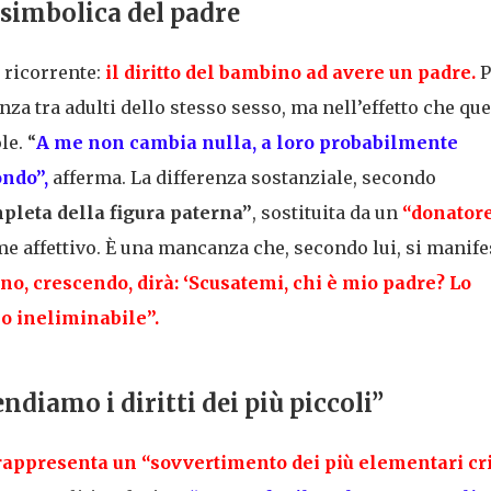
 simbolica del padre
 ricorrente:
il diritto del bambino ad avere un padre
.
P
nza tra adulti dello stesso sesso, ma nell’effetto che que
le. “
A me non cambia nulla, a loro probabilmente
ondo
”,
afferma. La differenza sostanziale, secondo
pleta della figura paterna”
, sostituita da un
“
donator
e affettivo. È una mancanza che, secondo lui, si manife
o, crescendo, dirà: ‘
Scusatemi, chi è mio padre? Lo
io
ineliminabile
”.
ndiamo i diritti dei più piccoli”
 rappresenta un
“sovvertimento dei più elementari cri