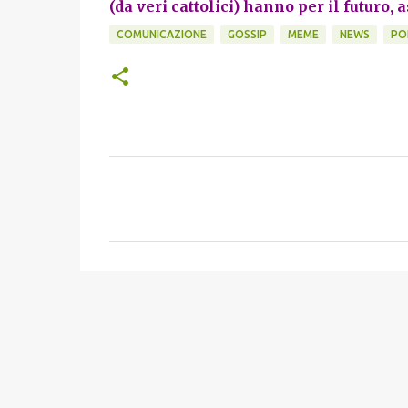
(da veri cattolici)
hanno per il futuro,
a
COMUNICAZIONE
GOSSIP
MEME
NEWS
PO
C
o
m
m
e
n
t
i