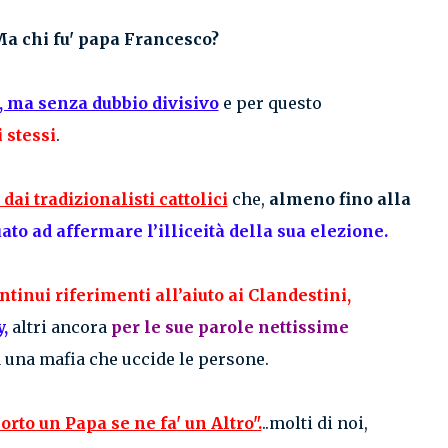
a chi fu' papa Francesco?
, ma senza dubbio divisivo
e per questo
i stessi
.
dai tradizionalisti cattolici
che,
almeno fino alla
to ad affermare l’illiceità della sua elezione.
ntinui riferimenti all’aiuto ai Clandestini,
,
altri ancora
per le sue parole nettissime
 una mafia che uccide le persone.
rto un Papa se ne fa' un Altro".
..molti di noi,