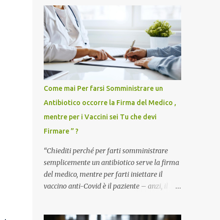
Come mai Per farsi Somministrare un
Antibiotico occorre la Firma del Medico ,
mentre per i Vaccini sei Tu che devi
Firmare ” ?
“Chiediti perché per farti somministrare
semplicemente un antibiotico serve la firma
del medico, mentre per farti iniettare il
vaccino anti-Covid è il paziente – anzi, il
cittadino sano – a dover firmare una
liberatoria di responsabilità. ” È una