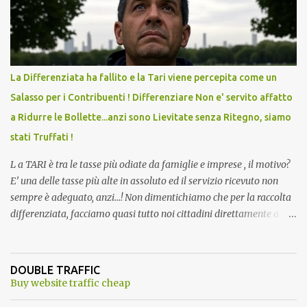
l'articolo per NON Dimenticare!
La Differenziata ha fallito e la Tari viene percepita come un
Salasso per i Contribuenti ! Differenziare Non e' servito affatto
a Ridurre le Bollette...anzi sono Lievitate senza Ritegno, siamo
stati Truffati !
L a TARI è tra le tasse più odiate da famiglie e imprese , il motivo?
E’ una delle tasse più alte in assoluto ed il servizio ricevuto non
sempre è adeguato, anzi…! Non dimentichiamo che per la raccolta
differenziata, facciamo quasi tutto noi cittadini direttamente a
casa, abbiamo dovuto trovare posto per tenere in casa una serie di
mastelli di vario colore (perché non tutti hanno un posto esterno
come terrazzi o giardini). Inoltre dobbiamo perdere tempo a
DOUBLE TRAFFIC
dividere tutti i materiali. ...e lo facevamo inizialmente anche con
Buy website traffic cheap
piacere. Del resto ci era stato assicurato che differenziando