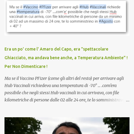
vaccinazione. Non avevamo mai sentito parlare di ricompense,
sconti, incentivi per vaccinarsi. Non avevamo mai visto
discriminazioni per coloro che non l’hanno fatto. Se non sei stato
vaccinato, nessuno aveva prima cercato di farti sentire una
persona cattiva. Non avevamo mai visto un vaccino che minacci le
relazioni tra familiari, colleghi e amici. Non avevamo mai visto un
vaccino usato per minacciare i mezzi di sussistenza, il lavoro o la
Era un po' come l' Amaro del Capo, era "spettacolare
scuola. Non avevamo mai visto un vaccino che permettesse a un
Ghiacciato, ma andava bene anche, a Temperatura Ambiente" !
dodicenne di ignorare il consenso dei genitori. Dopo tutti i vaccini
Per Non Dimenticare !
che abbiamo elencato sopra...
Ma se il Vaccino PFizer (come gli altri del resto) per arrivare agli
Hub Vaccinali richiedeva una temperatura di -70° ... .com'era
possibile che negli stessi Hub vaccinali in cui arrivava, con file
kilometriche di persone dalle 02 alle 24 ore, te lo somministravano
in Agosto con + 40° ? Ricordate i Camioncini di Gelati affittati per
lo scopo della temperatura? Qualcuno a suo tempo ribattezzo' il
Vaccino come: l' Amaro del Capo, era "spettacolare Ghiacciato, ma
andava bene anche, a Temperatura Ambiente"! Riproponiamo