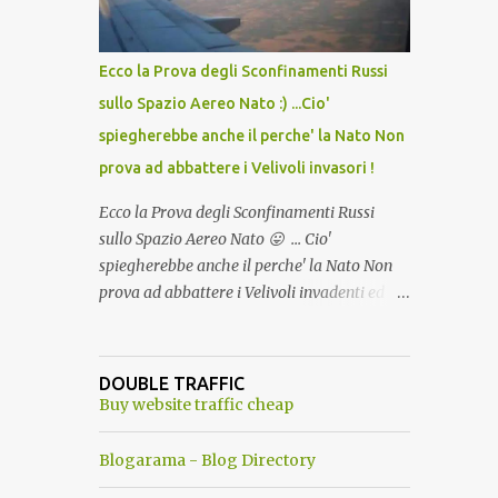
del Capo, era "spettacolare Ghiacciato, ma
andava bene anche, a Temperatura
Ambiente"! Riproponiamo l'articolo per NON
Ecco la Prova degli Sconfinamenti Russi
Dimenticare!
sullo Spazio Aereo Nato :) ...Cio'
spiegherebbe anche il perche' la Nato Non
prova ad abbattere i Velivoli invasori !
Ecco la Prova degli Sconfinamenti Russi
sullo Spazio Aereo Nato 😛 ... Cio'
spiegherebbe anche il perche' la Nato Non
prova ad abbattere i Velivoli invadenti ed
invasori... forse ne teme le conseguenze viste
le immagini ! Tranquilli, Non esiste ancora
alcuna notizia di un'invasione dello spazio
DOUBLE TRAFFIC
aereo NATO da parte di un robot chiamato
Buy website traffic cheap
"Goldrake"; questo evento sembra essere
ancora una fantasia Nato o forse una "False
Blogarama - Blog Directory
Flag", per provocare una guerra mondiale