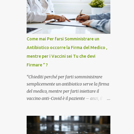
Come mai Per farsi Somministrare un
Antibiotico occorre la Firma del Medico ,
mentre per i Vaccini sei Tu che devi
Firmare ” ?
“Chiediti perché per farti somministrare
semplicemente un antibiotico serve la firma
del medico, mentre per farti iniettare il
vaccino anti-Covid è il paziente – anzi, il
cittadino sano – a dover firmare una
liberatoria di responsabilità. ” È una
domanda tanto semplice quanto devastante
quella posta dal dottor Andrea Stramezzi,