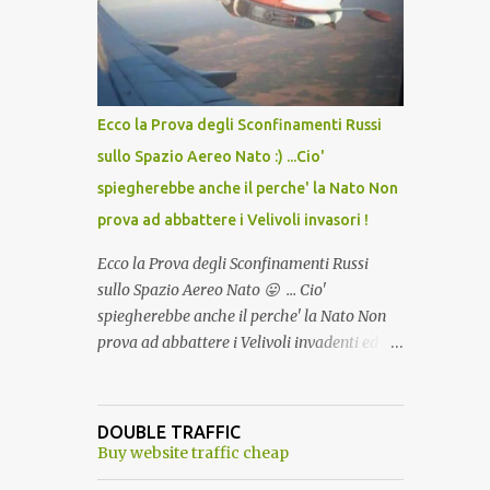
lo scopo della temperatura? Qualcuno a suo
tempo ribattezzo' il Vaccino come: l' Amaro
del Capo, era "spettacolare Ghiacciato, ma
andava bene anche, a Temperatura
Ambiente"! Riproponiamo l'articolo per NON
Ecco la Prova degli Sconfinamenti Russi
Dimenticare!
sullo Spazio Aereo Nato :) ...Cio'
spiegherebbe anche il perche' la Nato Non
prova ad abbattere i Velivoli invasori !
Ecco la Prova degli Sconfinamenti Russi
sullo Spazio Aereo Nato 😛 ... Cio'
spiegherebbe anche il perche' la Nato Non
prova ad abbattere i Velivoli invadenti ed
invasori... forse ne teme le conseguenze viste
le immagini ! Tranquilli, Non esiste ancora
alcuna notizia di un'invasione dello spazio
DOUBLE TRAFFIC
aereo NATO da parte di un robot chiamato
Buy website traffic cheap
"Goldrake"; questo evento sembra essere