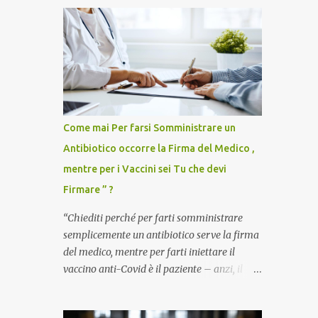
Come mai Per farsi Somministrare un
Antibiotico occorre la Firma del Medico ,
mentre per i Vaccini sei Tu che devi
Firmare ” ?
“Chiediti perché per farti somministrare
semplicemente un antibiotico serve la firma
del medico, mentre per farti iniettare il
vaccino anti-Covid è il paziente – anzi, il
cittadino sano – a dover firmare una
liberatoria di responsabilità. ” È una