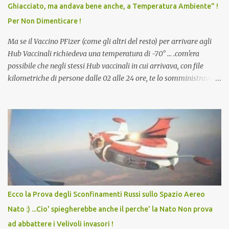
Ghiacciato, ma andava bene anche, a Temperatura Ambiente" !
dodicenne di ignorare il consenso dei genitori. Dopo tutti i vaccini
Per Non Dimenticare !
che abbiamo elencato sopra...
Ma se il Vaccino PFizer (come gli altri del resto) per arrivare agli
Hub Vaccinali richiedeva una temperatura di -70° ... .com'era
possibile che negli stessi Hub vaccinali in cui arrivava, con file
kilometriche di persone dalle 02 alle 24 ore, te lo somministravano
in Agosto con + 40° ? Ricordate i Camioncini di Gelati affittati per
lo scopo della temperatura? Qualcuno a suo tempo ribattezzo' il
Vaccino come: l' Amaro del Capo, era "spettacolare Ghiacciato, ma
andava bene anche, a Temperatura Ambiente"! Riproponiamo
l'articolo per NON Dimenticare!
Ecco la Prova degli Sconfinamenti Russi sullo Spazio Aereo
Nato :) ...Cio' spiegherebbe anche il perche' la Nato Non prova
ad abbattere i Velivoli invasori !