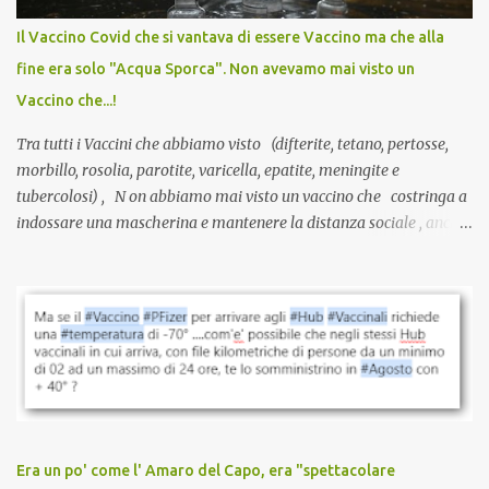
anche a persone sane, giovani, senza fattori di rischio, spesso già
Il Vaccino Covid che si vantava di essere Vaccino ma che alla
guarite da un’infezione naturale . Ma non serve una visita, non
fine era solo "Acqua Sporca". Non avevamo mai visto un
serve una prescrizione. Non c’è diagnosi. Non c’è presa in carico.
Vaccino che...!
L’unico atto richiesto è una fi...
Tra tutti i Vaccini che abbiamo visto (difterite, tetano, pertosse,
morbillo, rosolia, parotite, varicella, epatite, meningite e
tubercolosi) , N on abbiamo mai visto un vaccino che costringa a
indossare una mascherina e mantenere la distanza sociale , anche
quando eri completamente vaccinato… Non avevamo mai sentito
parlare di un vaccino che diffonda il virus anche dopo la
vaccinazione. Non avevamo mai sentito parlare di ricompense,
sconti, incentivi per vaccinarsi. Non avevamo mai visto
discriminazioni per coloro che non l’hanno fatto. Se non sei stato
vaccinato, nessuno aveva prima cercato di farti sentire una
persona cattiva. Non avevamo mai visto un vaccino che minacci le
relazioni tra familiari, colleghi e amici. Non avevamo mai visto un
vaccino usato per minacciare i mezzi di sussistenza, il lavoro o la
Era un po' come l' Amaro del Capo, era "spettacolare
scuola. Non avevamo mai visto un vaccino che permettesse a un