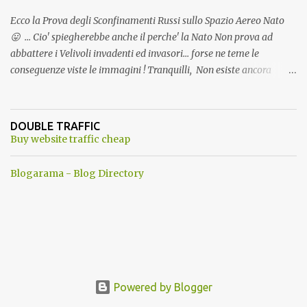
Ecco la Prova degli Sconfinamenti Russi sullo Spazio Aereo Nato
😛 ... Cio' spiegherebbe anche il perche' la Nato Non prova ad
abbattere i Velivoli invadenti ed invasori... forse ne teme le
conseguenze viste le immagini ! Tranquilli, Non esiste ancora
alcuna notizia di un'invasione dello spazio aereo NATO da parte di
un robot chiamato "Goldrake"; questo evento sembra essere
ancora una fantasia Nato o forse una "False Flag", per provocare
DOUBLE TRAFFIC
una guerra mondiale che difficilmente da menti sane, potrebbe
Buy website traffic cheap
scoccare ! !
Blogarama - Blog Directory
Powered by Blogger