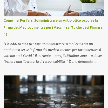
Come mai Per farsi Somministrare un Antibiotico occorre la
Firma del Medico , mentre per i Vaccini sei Tu che devi Firmare
” ?
“Chiediti perché per farti somministrare semplicemente un
antibiotico serve la firma del medico, mentre per farti iniettare il
vaccino anti-Covid è il paziente – anzi, il cittadino sano – a dover
firmare una liberatoria di responsabilità. ” È una domanda tanto
semplice quanto devastante quella posta dal dottor Andrea
Stramezzi, medico, che ha curato migliaia di pazienti durante la
pandemia. Un interrogativo che dovrebbe scuotere chiunque abbia
ancora il coraggio di pensare con la propria testa. Per il vaccino
anti-Covid, un pro-farmaco, con autorizzazione condizionata,
sviluppato in tempi record, con tecnologie mai utilizzate prima su
larga scala, ancora oggetto di studio e di discussione
internazionale serve solo una firma. La tua. Lo si somministra