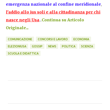
emergenza nazionale al confine meridionale
,
l’addio allo ius soli e alla cittadinanza per chi
nasce negli Usa
...
Continua su Articolo
Originale...
COMUNICAZIONE
CONCORSI E LAVORO
ECONOMIA
ELEZIONIUSA
GOSSIP
NEWS
POLITICA
SCIENZA
SCUOLA E DIDATTICA
C
o
m
m