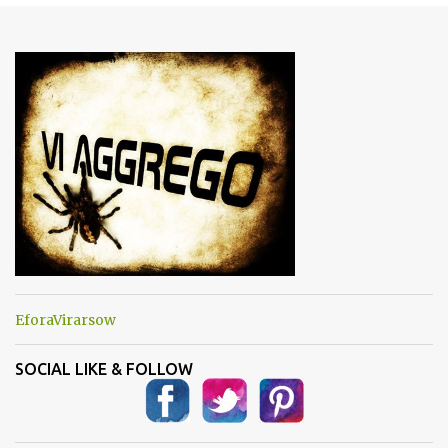
e
n
t
i
EforaVirarsow
SOCIAL LIKE & FOLLOW