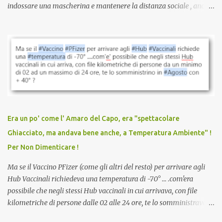
indossare una mascherina e mantenere la distanza sociale , anche
quando eri completamente vaccinato… Non avevamo mai sentito
parlare di un vaccino che diffonda il virus anche dopo la
vaccinazione. Non avevamo mai sentito parlare di ricompense,
sconti, incentivi per vaccinarsi. Non avevamo mai visto
discriminazioni per coloro che non l’hanno fatto. Se non sei stato
vaccinato, nessuno aveva prima cercato di farti sentire una
persona cattiva. Non avevamo mai visto un vaccino che minacci le
relazioni tra familiari, colleghi e amici. Non avevamo mai visto un
vaccino usato per minacciare i mezzi di sussistenza, il lavoro o la
Era un po' come l' Amaro del Capo, era "spettacolare
scuola. Non avevamo mai visto un vaccino che permettesse a un
Ghiacciato, ma andava bene anche, a Temperatura Ambiente" !
dodicenne di ignorare il consenso dei genitori. Dopo tutti i vaccini
Per Non Dimenticare !
che abbiamo elencato sopra...
Ma se il Vaccino PFizer (come gli altri del resto) per arrivare agli
Hub Vaccinali richiedeva una temperatura di -70° ... .com'era
possibile che negli stessi Hub vaccinali in cui arrivava, con file
kilometriche di persone dalle 02 alle 24 ore, te lo somministravano
in Agosto con + 40° ? Ricordate i Camioncini di Gelati affittati per