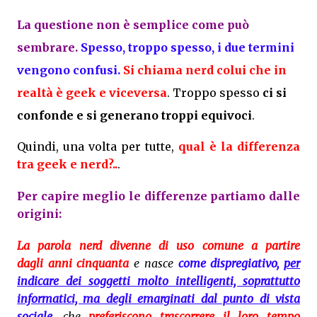
La questione non è semplice come può
sembrare.
Spesso, troppo spesso, i
due termini
vengono confusi
.
Si chiama nerd colui che in
realtà è geek e viceversa
. Troppo spesso
ci si
confonde e si generano troppi equivoci
.
Quindi, una volta per tutte,
qual è la differenza
tra geek e nerd
?..
.
Per capire meglio le differenze partiamo dalle
origini:
La parola nerd divenne di uso comune a partire
dagli anni cinquanta
e nasce
come dispregiativo,
per
indicare dei soggetti molto intelligenti, soprattutto
informatici, ma degli emarginati dal punto di vista
sociale
,
che
preferiscono trascorrere il loro tempo