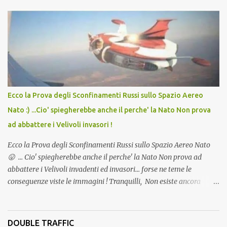
lo scopo della temperatura? Qualcuno a suo tempo ribattezzo' il
Vaccino come: l' Amaro del Capo, era "spettacolare Ghiacciato, ma
andava bene anche, a Temperatura Ambiente"! Riproponiamo
l'articolo per NON Dimenticare!
Ecco la Prova degli Sconfinamenti Russi sullo Spazio Aereo
Nato :) ...Cio' spiegherebbe anche il perche' la Nato Non prova
ad abbattere i Velivoli invasori !
Ecco la Prova degli Sconfinamenti Russi sullo Spazio Aereo Nato
😛 ... Cio' spiegherebbe anche il perche' la Nato Non prova ad
abbattere i Velivoli invadenti ed invasori... forse ne teme le
conseguenze viste le immagini ! Tranquilli, Non esiste ancora
alcuna notizia di un'invasione dello spazio aereo NATO da parte di
un robot chiamato "Goldrake"; questo evento sembra essere
ancora una fantasia Nato o forse una "False Flag", per provocare
DOUBLE TRAFFIC