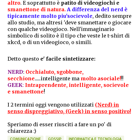
altro
. E soprattutto è
patito di videogiochi e
smanettone di natura.
A differenza del nerd è
tipicamente molto piu'socievole
, dedito sempre
allo studio, ma altresi 'deve smanettare o giocare
con qualche videogioco. Nell'immaginario
simbolico di solito è il tipo che veste le t-shirt di
xkcd, o di un videogioco, o simili.
Detto questo
e' facile sintetizzare:
NERD
:
Occhialuto, sgobbone,
secchione
......intelligente ma
molto asociale!
!!
GEEK
:
Intraprendente, intelligente, socievole
e smanettone
!
I 2 termini oggi vengono utilizzati
(Nerd) in
senso dispreggiativo, (Geek) in senso positivo!
Speriamo di esser riusciti a fare un po' di
chiarezza :)
COMUNICAZIONE
GOSSIP
INFORMATICA E TECNOLOGIA