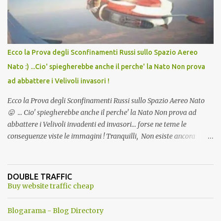
Ecco la Prova degli Sconfinamenti Russi sullo Spazio Aereo
Nato :) ...Cio' spiegherebbe anche il perche' la Nato Non prova
ad abbattere i Velivoli invasori !
Ecco la Prova degli Sconfinamenti Russi sullo Spazio Aereo Nato
😛 ... Cio' spiegherebbe anche il perche' la Nato Non prova ad
abbattere i Velivoli invadenti ed invasori... forse ne teme le
conseguenze viste le immagini ! Tranquilli, Non esiste ancora
alcuna notizia di un'invasione dello spazio aereo NATO da parte di
un robot chiamato "Goldrake"; questo evento sembra essere
ancora una fantasia Nato o forse una "False Flag", per provocare
DOUBLE TRAFFIC
una guerra mondiale che difficilmente da menti sane, potrebbe
Buy website traffic cheap
scoccare ! !
Blogarama - Blog Directory