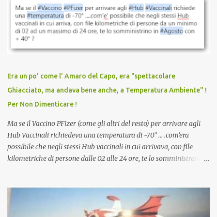
vaccinazione. Non avevamo mai sentito parlare di ricompense,
sconti, incentivi per vaccinarsi. Non avevamo mai visto
discriminazioni per coloro che non l’hanno fatto. Se non sei stato
vaccinato, nessuno aveva prima cercato di farti sentire una
persona cattiva. Non avevamo mai visto un vaccino che minacci le
relazioni tra familiari, colleghi e amici. Non avevamo mai visto un
vaccino usato per minacciare i mezzi di sussistenza, il lavoro o la
Era un po' come l' Amaro del Capo, era "spettacolare
scuola. Non avevamo mai visto un vaccino che permettesse a un
Ghiacciato, ma andava bene anche, a Temperatura Ambiente" !
dodicenne di ignorare il consenso dei genitori. Dopo tutti i vaccini
Per Non Dimenticare !
che abbiamo elencato sopra...
Ma se il Vaccino PFizer (come gli altri del resto) per arrivare agli
Hub Vaccinali richiedeva una temperatura di -70° ... .com'era
possibile che negli stessi Hub vaccinali in cui arrivava, con file
kilometriche di persone dalle 02 alle 24 ore, te lo somministravano
in Agosto con + 40° ? Ricordate i Camioncini di Gelati affittati per
lo scopo della temperatura? Qualcuno a suo tempo ribattezzo' il
Vaccino come: l' Amaro del Capo, era "spettacolare Ghiacciato, ma
andava bene anche, a Temperatura Ambiente"! Riproponiamo
l'articolo per NON Dimenticare!