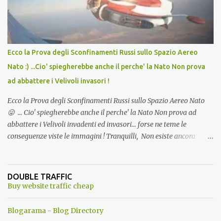
Ecco la Prova degli Sconfinamenti Russi sullo Spazio Aereo
Nato :) ...Cio' spiegherebbe anche il perche' la Nato Non prova
ad abbattere i Velivoli invasori !
Ecco la Prova degli Sconfinamenti Russi sullo Spazio Aereo Nato
😛 ... Cio' spiegherebbe anche il perche' la Nato Non prova ad
abbattere i Velivoli invadenti ed invasori... forse ne teme le
conseguenze viste le immagini ! Tranquilli, Non esiste ancora
alcuna notizia di un'invasione dello spazio aereo NATO da parte di
un robot chiamato "Goldrake"; questo evento sembra essere
ancora una fantasia Nato o forse una "False Flag", per provocare
DOUBLE TRAFFIC
una guerra mondiale che difficilmente da menti sane, potrebbe
Buy website traffic cheap
scoccare ! !
Blogarama - Blog Directory