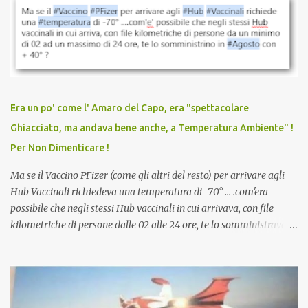
vaccinazione. Non avevamo mai sentito parlare di ricompense,
sconti, incentivi per vaccinarsi. Non avevamo mai visto
discriminazioni per coloro che non l’hanno fatto. Se non sei stato
vaccinato, nessuno aveva prima cercato di farti sentire una
persona cattiva. Non avevamo mai visto un vaccino che minacci le
relazioni tra familiari, colleghi e amici. Non avevamo mai visto un
vaccino usato per minacciare i mezzi di sussistenza, il lavoro o la
Era un po' come l' Amaro del Capo, era "spettacolare
scuola. Non avevamo mai visto un vaccino che permettesse a un
Ghiacciato, ma andava bene anche, a Temperatura Ambiente" !
dodicenne di ignorare il consenso dei genitori. Dopo tutti i vaccini
Per Non Dimenticare !
che abbiamo elencato sopra...
Ma se il Vaccino PFizer (come gli altri del resto) per arrivare agli
Hub Vaccinali richiedeva una temperatura di -70° ... .com'era
possibile che negli stessi Hub vaccinali in cui arrivava, con file
kilometriche di persone dalle 02 alle 24 ore, te lo somministravano
in Agosto con + 40° ? Ricordate i Camioncini di Gelati affittati per
lo scopo della temperatura? Qualcuno a suo tempo ribattezzo' il
Vaccino come: l' Amaro del Capo, era "spettacolare Ghiacciato, ma
andava bene anche, a Temperatura Ambiente"! Riproponiamo
l'articolo per NON Dimenticare!