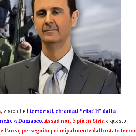
a
, visto che
i terroristi, chiamati “ribelli” dalla
anche a Damasco.
Assad non è più in Siria
e questo
are l’area, perseguito principalmente dallo stato terror