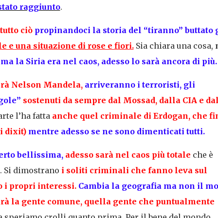
 stato raggiunto
.
tutto ciò
propinandoci la storia del “tiranno” buttato g
e e una situazione di rose e fiori.
Sia chiara una cosa,
ima la Siria era nel caos, adesso lo sarà ancora di più.
verà Nelson Mandela,
arriveranno i terroristi, gli
agole”
sostenuti da sempre dal Mossad, dalla CIA e dal
arte l’ha fatta
anche quel criminale di Erdogan, che fi
 dixit)
mentre adesso se ne sono dimenticati tutti.
erto bellissima,
adesso sarà nel caos più totale
che è
e. Si dimostrano
i soliti criminali che fanno leva sul
i propri interessi.
Cambia la geografia ma non il m
rà la gente comune,
quella gente che puntualmente
 speriamo crolli quanto prima. Per il bene del mondo