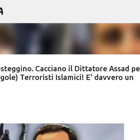
A
Passa ai contenuti principali
esteggino. Cacciano il Dittatore Assad pe
gole) Terroristi Islamici! E' davvero un