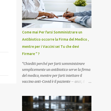
Come mai Per farsi Somministrare un
Antibiotico occorre la Firma del Medico ,
mentre per i Vaccini sei Tu che devi
Firmare ” ?
“Chiediti perché per farti somministrare
semplicemente un antibiotico serve la firma
del medico, mentre per farti iniettare il
vaccino anti-Covid è il paziente – anzi, il
cittadino sano – a dover firmare una
liberatoria di responsabilità. ” È una
domanda tanto semplice quanto devastante
quella posta dal dottor Andrea Stramezzi,