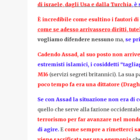
di israele, dagli Usa e dalla Turchia
, è
È incredibile come esultino i fautori di 
come se adesso arrivassero diritti, tutel
vogliamo difendere nessuno
ma,
se pr
Cadendo Assad, al suo posto non arri
estremisti islamici, i cosiddetti “tagli
MI6
(servizi segreti britannici). La sua p
poco tempo fa era una dittatore (Draghi
Se con Assad la situazione non era di c
quello che serve alla fazione occidental
terrorismo per far avanzare nel mondo 
di agire.
E
come sempre a rimetterci sa
viene sacrificata per una egemonia
che