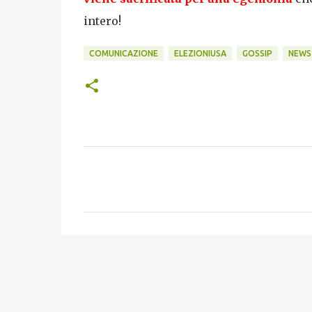
intero!
COMUNICAZIONE
ELEZIONIUSA
GOSSIP
NEWS
C
o
m
m
e
n
t
i