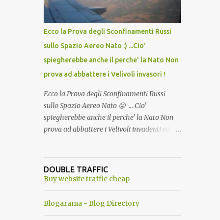
del Capo, era "spettacolare Ghiacciato, ma
andava bene anche, a Temperatura
Ambiente"! Riproponiamo l'articolo per NON
Ecco la Prova degli Sconfinamenti Russi
Dimenticare!
sullo Spazio Aereo Nato :) ...Cio'
spiegherebbe anche il perche' la Nato Non
prova ad abbattere i Velivoli invasori !
Ecco la Prova degli Sconfinamenti Russi
sullo Spazio Aereo Nato 😛 ... Cio'
spiegherebbe anche il perche' la Nato Non
prova ad abbattere i Velivoli invadenti ed
invasori... forse ne teme le conseguenze viste
le immagini ! Tranquilli, Non esiste ancora
alcuna notizia di un'invasione dello spazio
DOUBLE TRAFFIC
aereo NATO da parte di un robot chiamato
Buy website traffic cheap
"Goldrake"; questo evento sembra essere
ancora una fantasia Nato o forse una "False
Blogarama - Blog Directory
Flag", per provocare una guerra mondiale