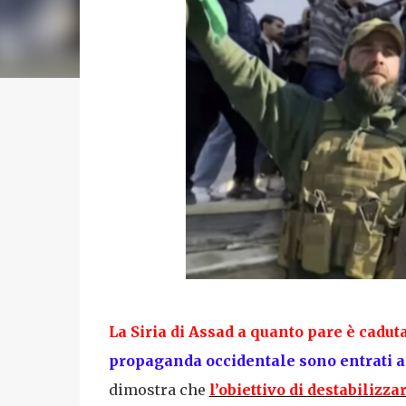
La Siria di Assad a quanto pare è cadut
propaganda occidentale sono entrati 
dimostra che
l’obiettivo di destabilizz