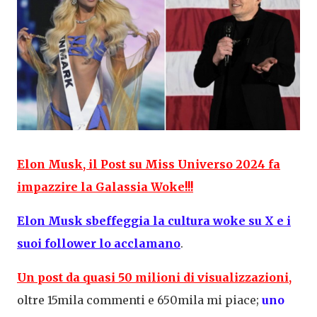
Elon Musk, il Post su Miss Universo 2024 fa
impazzire la Galassia Woke!!!
Elon Musk sbeffeggia la cultura woke su X e i
suoi follower lo acclamano
.
Un post da quasi 50 milioni di visualizzazioni,
oltre 15mila commenti e 650mila mi piace;
uno