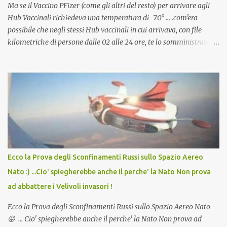
Ma se il Vaccino PFizer (come gli altri del resto) per arrivare agli
Hub Vaccinali richiedeva una temperatura di -70° ... .com'era
possibile che negli stessi Hub vaccinali in cui arrivava, con file
kilometriche di persone dalle 02 alle 24 ore, te lo somministravano
in Agosto con + 40° ? Ricordate i Camioncini di Gelati affittati per
lo scopo della temperatura? Qualcuno a suo tempo ribattezzo' il
Vaccino come: l' Amaro del Capo, era "spettacolare Ghiacciato, ma
andava bene anche, a Temperatura Ambiente"! Riproponiamo
l'articolo per NON Dimenticare!
Ecco la Prova degli Sconfinamenti Russi sullo Spazio Aereo
Nato :) ...Cio' spiegherebbe anche il perche' la Nato Non prova
ad abbattere i Velivoli invasori !
Ecco la Prova degli Sconfinamenti Russi sullo Spazio Aereo Nato
😛 ... Cio' spiegherebbe anche il perche' la Nato Non prova ad