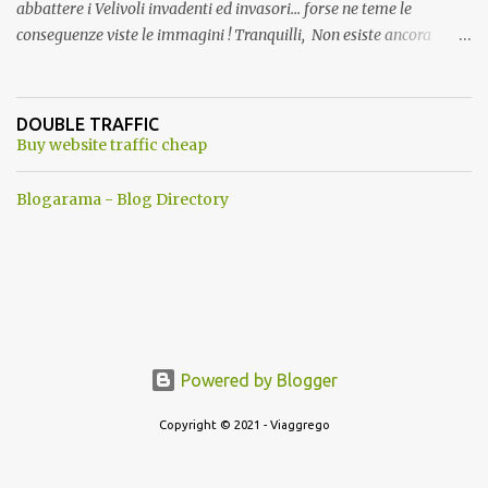
abbattere i Velivoli invadenti ed invasori... forse ne teme le
conseguenze viste le immagini ! Tranquilli, Non esiste ancora
alcuna notizia di un'invasione dello spazio aereo NATO da parte di
un robot chiamato "Goldrake"; questo evento sembra essere
ancora una fantasia Nato o forse una "False Flag", per provocare
DOUBLE TRAFFIC
una guerra mondiale che difficilmente da menti sane, potrebbe
Buy website traffic cheap
scoccare ! !
Blogarama - Blog Directory
Powered by Blogger
Copyright © 2021 - Viaggrego