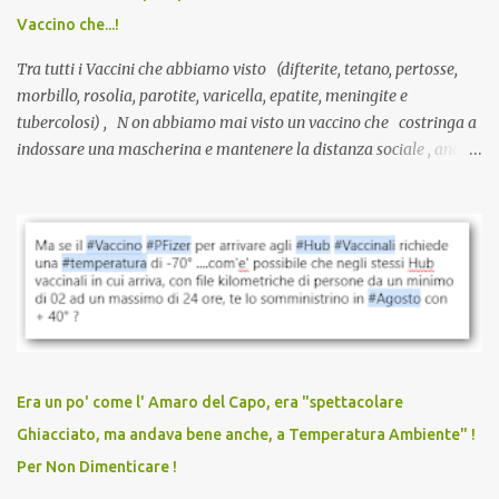
serve una prescrizione. Non c’è diagnosi. Non c’è presa in carico.
Vaccino che...!
L’unico atto richiesto è una fi...
Tra tutti i Vaccini che abbiamo visto (difterite, tetano, pertosse,
morbillo, rosolia, parotite, varicella, epatite, meningite e
tubercolosi) , N on abbiamo mai visto un vaccino che costringa a
indossare una mascherina e mantenere la distanza sociale , anche
quando eri completamente vaccinato… Non avevamo mai sentito
parlare di un vaccino che diffonda il virus anche dopo la
vaccinazione. Non avevamo mai sentito parlare di ricompense,
sconti, incentivi per vaccinarsi. Non avevamo mai visto
discriminazioni per coloro che non l’hanno fatto. Se non sei stato
vaccinato, nessuno aveva prima cercato di farti sentire una
persona cattiva. Non avevamo mai visto un vaccino che minacci le
relazioni tra familiari, colleghi e amici. Non avevamo mai visto un
vaccino usato per minacciare i mezzi di sussistenza, il lavoro o la
Era un po' come l' Amaro del Capo, era "spettacolare
scuola. Non avevamo mai visto un vaccino che permettesse a un
Ghiacciato, ma andava bene anche, a Temperatura Ambiente" !
dodicenne di ignorare il consenso dei genitori. Dopo tutti i vaccini
Per Non Dimenticare !
che abbiamo elencato sopra...