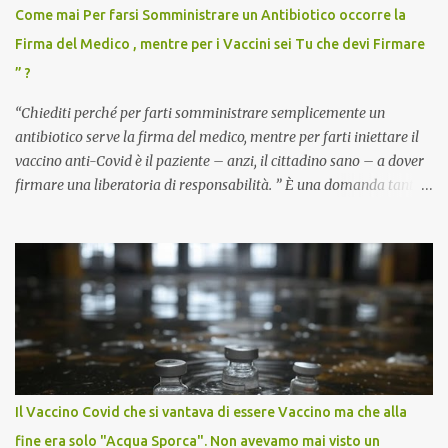
Come mai Per farsi Somministrare un Antibiotico occorre la
Firma del Medico , mentre per i Vaccini sei Tu che devi Firmare
” ?
“Chiediti perché per farti somministrare semplicemente un
antibiotico serve la firma del medico, mentre per farti iniettare il
vaccino anti-Covid è il paziente – anzi, il cittadino sano – a dover
firmare una liberatoria di responsabilità. ” È una domanda tanto
semplice quanto devastante quella posta dal dottor Andrea
Stramezzi, medico, che ha curato migliaia di pazienti durante la
pandemia. Un interrogativo che dovrebbe scuotere chiunque abbia
ancora il coraggio di pensare con la propria testa. Per il vaccino
anti-Covid, un pro-farmaco, con autorizzazione condizionata,
sviluppato in tempi record, con tecnologie mai utilizzate prima su
larga scala, ancora oggetto di studio e di discussione
internazionale serve solo una firma. La tua. Lo si somministra
anche a persone sane, giovani, senza fattori di rischio, spesso già
Il Vaccino Covid che si vantava di essere Vaccino ma che alla
guarite da un’infezione naturale . Ma non serve una visita, non
fine era solo "Acqua Sporca". Non avevamo mai visto un