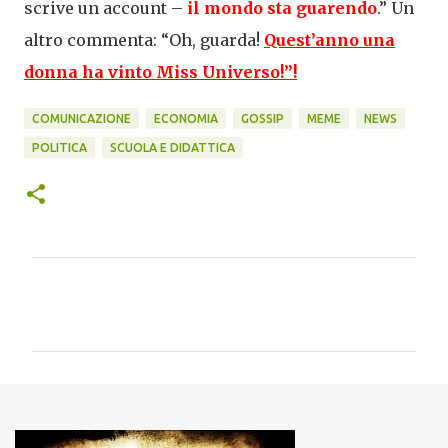
scrive un account –
il mondo sta guarend
o
.” Un
altro commenta: “Oh, guarda!
Quest’anno una
donna ha vinto Miss Universo!
”!
COMUNICAZIONE
ECONOMIA
GOSSIP
MEME
NEWS
POLITICA
SCUOLA E DIDATTICA
C
o
m
m
e
n