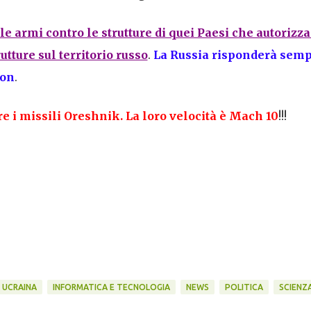
 le armi contro le strutture di quei Paesi che autorizz
tture sul territorio russo
.
La Russia risponderà sem
ion
.
e i missili Oreshnik. La loro velocità è Mach 10
!!!
 UCRAINA
INFORMATICA E TECNOLOGIA
NEWS
POLITICA
SCIENZ