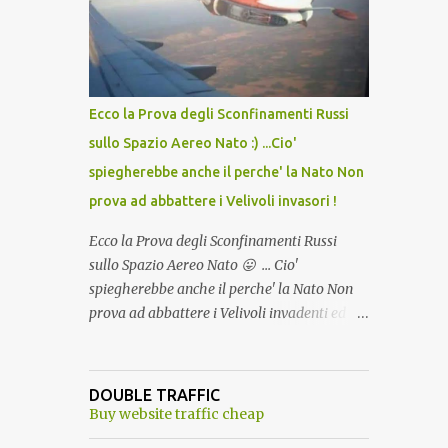
lo scopo della temperatura? Qualcuno a suo
tempo ribattezzo' il Vaccino come: l' Amaro
del Capo, era "spettacolare Ghiacciato, ma
andava bene anche, a Temperatura
Ambiente"! Riproponiamo l'articolo per NON
Ecco la Prova degli Sconfinamenti Russi
Dimenticare!
sullo Spazio Aereo Nato :) ...Cio'
spiegherebbe anche il perche' la Nato Non
prova ad abbattere i Velivoli invasori !
Ecco la Prova degli Sconfinamenti Russi
sullo Spazio Aereo Nato 😛 ... Cio'
spiegherebbe anche il perche' la Nato Non
prova ad abbattere i Velivoli invadenti ed
invasori... forse ne teme le conseguenze viste
le immagini ! Tranquilli, Non esiste ancora
alcuna notizia di un'invasione dello spazio
DOUBLE TRAFFIC
aereo NATO da parte di un robot chiamato
Buy website traffic cheap
"Goldrake"; questo evento sembra essere