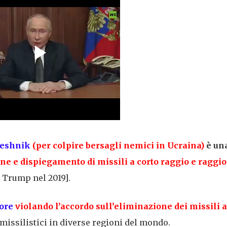
reshnik
(per colpire bersagli nemici in Ucraina)
è un
one e dispiegamento di missili a corto raggio e raggio
a Trump nel 2019].
ore
violando l’accordo sull’eliminazione dei missili a
 missilistici in diverse regioni del mondo.