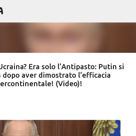
A
Passa ai contenuti principali
craina? Era solo l’Antipasto: Putin si
 dopo aver dimostrato l’efficacia
tercontinentale! (Video)!