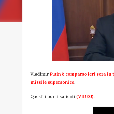
Vladimir
Putin
è comparso ieri sera in 
missile supersonico
.
Questi i punti salienti
(
VIDEO
):