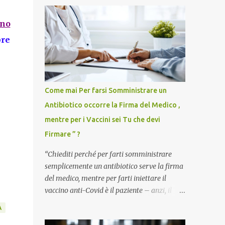
ano
pre
Come mai Per farsi Somministrare un
Antibiotico occorre la Firma del Medico ,
mentre per i Vaccini sei Tu che devi
Firmare ” ?
“Chiediti perché per farti somministrare
semplicemente un antibiotico serve la firma
del medico, mentre per farti iniettare il
vaccino anti-Covid è il paziente – anzi, il
cittadino sano – a dover firmare una
A
liberatoria di responsabilità. ” È una