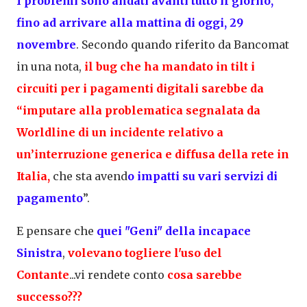
I problemi sono andati avanti tutto il giorno,
fino ad arrivare alla mattina di oggi, 29
novembre
. Secondo quando riferito da Bancomat
in una nota,
il bug che ha mandato in tilt i
circuiti per i pagamenti digitali sarebbe da
“imputare alla problematica segnalata da
Worldline di un incidente relativo a
un’interruzione generica e diffusa della rete in
Italia,
che sta avend
o impatti su vari servizi di
pagamento
”.
E pensare che
quei "Geni" della incapace
Sinistra
,
volevano togliere l'uso del
Contante
...vi rendete conto
cosa sarebbe
successo???