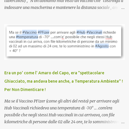
tubercolosi) , N on abbiamo mai visto un vaccino che costringa a
indossare una mascherina e mantenere la distanza sociale , anche
quando eri completamente vaccinato… Non avevamo mai sentito
parlare di un vaccino che diffonda il virus anche dopo la
vaccinazione. Non avevamo mai sentito parlare di ricompense,
sconti, incentivi per vaccinarsi. Non avevamo mai visto
discriminazioni per coloro che non l’hanno fatto. Se non sei stato
vaccinato, nessuno aveva prima cercato di farti sentire una
persona cattiva. Non avevamo mai visto un vaccino che minacci le
relazioni tra familiari, colleghi e amici. Non avevamo mai visto un
vaccino usato per minacciare i mezzi di sussistenza, il lavoro o la
Era un po' come l' Amaro del Capo, era "spettacolare
scuola. Non avevamo mai visto un vaccino che permettesse a un
Ghiacciato, ma andava bene anche, a Temperatura Ambiente" !
dodicenne di ignorare il consenso dei genitori. Dopo tutti i vaccini
Per Non Dimenticare !
che abbiamo elencato sopra...
Ma se il Vaccino PFizer (come gli altri del resto) per arrivare agli
Hub Vaccinali richiedeva una temperatura di -70° ... .com'era
possibile che negli stessi Hub vaccinali in cui arrivava, con file
kilometriche di persone dalle 02 alle 24 ore, te lo somministravano
in Agosto con + 40° ? Ricordate i Camioncini di Gelati affittati per