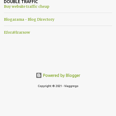
DOUBLE TRAFFIC
una guerra mondiale che difficilmente da menti sane, potrebbe
Buy website traffic cheap
scoccare ! !
Blogarama - Blog Directory
EforaVirarsow
Powered by Blogger
Copyright © 2021 - Viaggrego