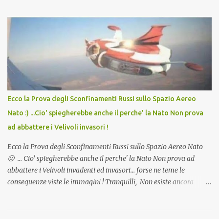
lo scopo della temperatura? Qualcuno a suo tempo ribattezzo' il
Vaccino come: l' Amaro del Capo, era "spettacolare Ghiacciato, ma
andava bene anche, a Temperatura Ambiente"! Riproponiamo
l'articolo per NON Dimenticare!
Ecco la Prova degli Sconfinamenti Russi sullo Spazio Aereo
Nato :) ...Cio' spiegherebbe anche il perche' la Nato Non prova
ad abbattere i Velivoli invasori !
Ecco la Prova degli Sconfinamenti Russi sullo Spazio Aereo Nato
😛 ... Cio' spiegherebbe anche il perche' la Nato Non prova ad
abbattere i Velivoli invadenti ed invasori... forse ne teme le
conseguenze viste le immagini ! Tranquilli, Non esiste ancora
alcuna notizia di un'invasione dello spazio aereo NATO da parte di
un robot chiamato "Goldrake"; questo evento sembra essere
ancora una fantasia Nato o forse una "False Flag", per provocare