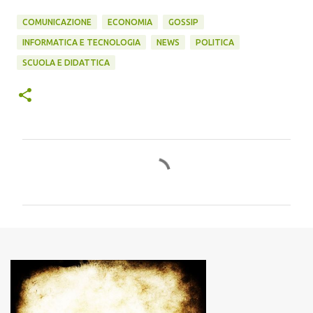
COMUNICAZIONE
ECONOMIA
GOSSIP
INFORMATICA E TECNOLOGIA
NEWS
POLITICA
SCUOLA E DIDATTICA
C
o
m
m
e
n
t
i