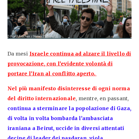
Da mesi
Israele continua ad alzare il livello di
provocazione, con l’evidente volontà di
portare l’Iran al conflitto aperto.
Nel più manifesto disinteresse di ogni norma
del diritto internazionale
,
mentre, en passant,
continua a sterminare la popolazione di Gaza,
di volta in volta bombarda l’ambasciata
iraniana a Beirut, uccide in diversi attentati
decine di leader dei pasdaran, viola