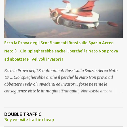
andava bene anche, a Temperatura Ambiente"! Riproponiamo
l'articolo per NON Dimenticare!
Ecco la Prova degli Sconfinamenti Russi sullo Spazio Aereo
Nato :) ...Cio' spiegherebbe anche il perche' la Nato Non prova
ad abbattere i Velivoli invasori !
Ecco la Prova degli Sconfinamenti Russi sullo Spazio Aereo Nato
😛 ... Cio' spiegherebbe anche il perche' la Nato Non prova ad
abbattere i Velivoli invadenti ed invasori... forse ne teme le
conseguenze viste le immagini ! Tranquilli, Non esiste ancora
alcuna notizia di un'invasione dello spazio aereo NATO da parte di
un robot chiamato "Goldrake"; questo evento sembra essere
ancora una fantasia Nato o forse una "False Flag", per provocare
DOUBLE TRAFFIC
una guerra mondiale che difficilmente da menti sane, potrebbe
Buy website traffic cheap
scoccare ! !