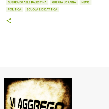
GUERRA ISRAELE PALESTINA
GUERRA UCRAINA
NEWS
POLITICA
SCUOLA E DIDATTICA
C
o
m
m
e
n
t
i