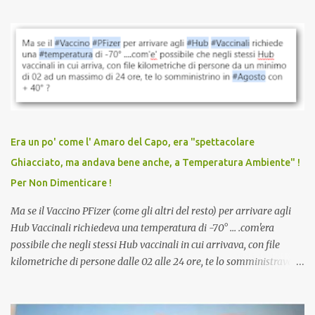
parlare di un vaccino che diffonda il virus anche dopo la
vaccinazione. Non avevamo mai sentito parlare di ricompense,
sconti, incentivi per vaccinarsi. Non avevamo mai visto
discriminazioni per coloro che non l’hanno fatto. Se non sei stato
vaccinato, nessuno aveva prima cercato di farti sentire una
persona cattiva. Non avevamo mai visto un vaccino che minacci le
relazioni tra familiari, colleghi e amici. Non avevamo mai visto un
vaccino usato per minacciare i mezzi di sussistenza, il lavoro o la
Era un po' come l' Amaro del Capo, era "spettacolare
scuola. Non avevamo mai visto un vaccino che permettesse a un
Ghiacciato, ma andava bene anche, a Temperatura Ambiente" !
dodicenne di ignorare il consenso dei genitori. Dopo tutti i vaccini
Per Non Dimenticare !
che abbiamo elencato sopra...
Ma se il Vaccino PFizer (come gli altri del resto) per arrivare agli
Hub Vaccinali richiedeva una temperatura di -70° ... .com'era
possibile che negli stessi Hub vaccinali in cui arrivava, con file
kilometriche di persone dalle 02 alle 24 ore, te lo somministravano
in Agosto con + 40° ? Ricordate i Camioncini di Gelati affittati per
lo scopo della temperatura? Qualcuno a suo tempo ribattezzo' il
Vaccino come: l' Amaro del Capo, era "spettacolare Ghiacciato, ma