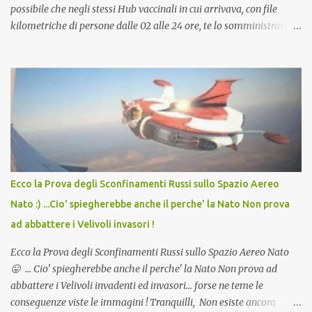
possibile che negli stessi Hub vaccinali in cui arrivava, con file
kilometriche di persone dalle 02 alle 24 ore, te lo somministravano
in Agosto con + 40° ? Ricordate i Camioncini di Gelati affittati per
lo scopo della temperatura? Qualcuno a suo tempo ribattezzo' il
Vaccino come: l' Amaro del Capo, era "spettacolare Ghiacciato, ma
andava bene anche, a Temperatura Ambiente"! Riproponiamo
l'articolo per NON Dimenticare!
Ecco la Prova degli Sconfinamenti Russi sullo Spazio Aereo
Nato :) ...Cio' spiegherebbe anche il perche' la Nato Non prova
ad abbattere i Velivoli invasori !
Ecco la Prova degli Sconfinamenti Russi sullo Spazio Aereo Nato
😛 ... Cio' spiegherebbe anche il perche' la Nato Non prova ad
abbattere i Velivoli invadenti ed invasori... forse ne teme le
conseguenze viste le immagini ! Tranquilli, Non esiste ancora