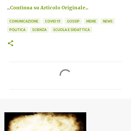
...
Continua su Articolo Originale...
COMUNICAZIONE
COVID19
GOSSIP
MEME
NEWS
POLITICA
SCIENZA
SCUOLA E DIDATTICA
C
o
m
m
e
n
t
i