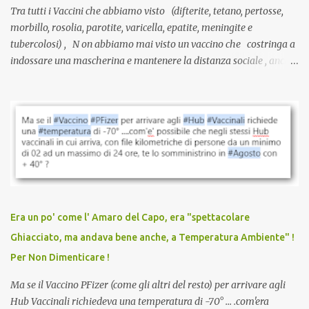
Tra tutti i Vaccini che abbiamo visto (difterite, tetano, pertosse,
morbillo, rosolia, parotite, varicella, epatite, meningite e
tubercolosi) , N on abbiamo mai visto un vaccino che costringa a
indossare una mascherina e mantenere la distanza sociale , anche
quando eri completamente vaccinato… Non avevamo mai sentito
parlare di un vaccino che diffonda il virus anche dopo la
vaccinazione. Non avevamo mai sentito parlare di ricompense,
sconti, incentivi per vaccinarsi. Non avevamo mai visto
discriminazioni per coloro che non l’hanno fatto. Se non sei stato
vaccinato, nessuno aveva prima cercato di farti sentire una
persona cattiva. Non avevamo mai visto un vaccino che minacci le
relazioni tra familiari, colleghi e amici. Non avevamo mai visto un
vaccino usato per minacciare i mezzi di sussistenza, il lavoro o la
Era un po' come l' Amaro del Capo, era "spettacolare
scuola. Non avevamo mai visto un vaccino che permettesse a un
Ghiacciato, ma andava bene anche, a Temperatura Ambiente" !
dodicenne di ignorare il consenso dei genitori. Dopo tutti i vaccini
Per Non Dimenticare !
che abbiamo elencato sopra...
Ma se il Vaccino PFizer (come gli altri del resto) per arrivare agli
Hub Vaccinali richiedeva una temperatura di -70° ... .com'era