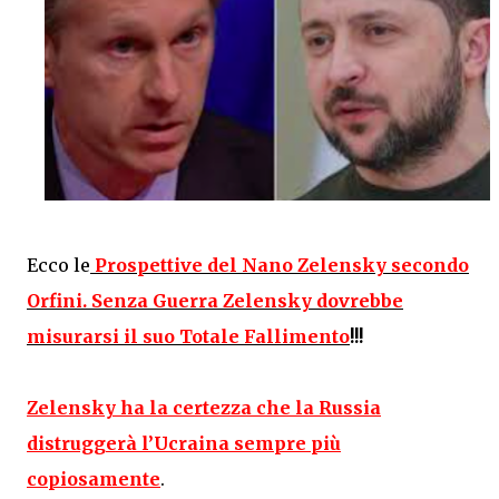
Ecco le
Prospettive del Nano Zelensky secondo
Orfini. Senza Guerra Zelensky dovrebbe
misurarsi il suo Totale Fallimento
!!!
Zelensky ha la certezza che la Russia
distruggerà l’Ucraina sempre più
copiosamente
.