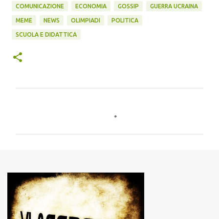
COMUNICAZIONE
ECONOMIA
GOSSIP
GUERRA UCRAINA
MEME
NEWS
OLIMPIADI
POLITICA
SCUOLA E DIDATTICA
C
o
m
m
e
n
t
i