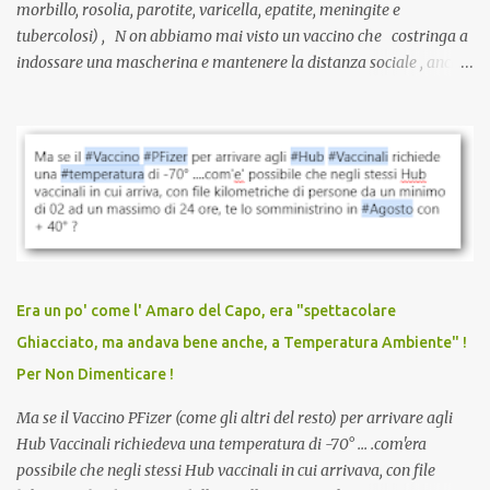
morbillo, rosolia, parotite, varicella, epatite, meningite e
tubercolosi) , N on abbiamo mai visto un vaccino che costringa a
indossare una mascherina e mantenere la distanza sociale , anche
quando eri completamente vaccinato… Non avevamo mai sentito
parlare di un vaccino che diffonda il virus anche dopo la
vaccinazione. Non avevamo mai sentito parlare di ricompense,
sconti, incentivi per vaccinarsi. Non avevamo mai visto
discriminazioni per coloro che non l’hanno fatto. Se non sei stato
vaccinato, nessuno aveva prima cercato di farti sentire una
persona cattiva. Non avevamo mai visto un vaccino che minacci le
relazioni tra familiari, colleghi e amici. Non avevamo mai visto un
vaccino usato per minacciare i mezzi di sussistenza, il lavoro o la
Era un po' come l' Amaro del Capo, era "spettacolare
scuola. Non avevamo mai visto un vaccino che permettesse a un
Ghiacciato, ma andava bene anche, a Temperatura Ambiente" !
dodicenne di ignorare il consenso dei genitori. Dopo tutti i vaccini
Per Non Dimenticare !
che abbiamo elencato sopra...
Ma se il Vaccino PFizer (come gli altri del resto) per arrivare agli
Hub Vaccinali richiedeva una temperatura di -70° ... .com'era
possibile che negli stessi Hub vaccinali in cui arrivava, con file