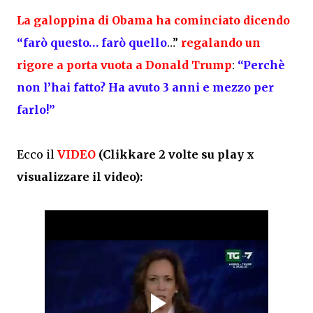
La galoppina di Obama ha cominciato dicendo
“farò questo… farò quello
…”
regalando un
rigore a porta vuota a Donald Trump
:
“Perchè
non l’hai fatto? Ha avuto 3 anni e mezzo per
farlo!”
Ecco il
VIDEO
(Clikkare 2 volte su play x
visualizzare il video):