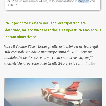
vaccinato, nessuno aveva prima cercato di farti sentire una
persona cattiva. Non avevamo mai visto un vaccino che minacci le
relazioni tra familiari, colleghi e amici. Non avevamo mai visto un
vaccino usato per minacciare i mezzi di sussistenza, il lavoro o la
Era un po' come l' Amaro del Capo, era "spettacolare
scuola. Non avevamo mai visto un vaccino che permettesse a un
Ghiacciato, ma andava bene anche, a Temperatura Ambiente" !
dodicenne di ignorare il consenso dei genitori. Dopo tutti i vaccini
Per Non Dimenticare !
che abbiamo elencato sopra...
Ma se il Vaccino PFizer (come gli altri del resto) per arrivare agli
Hub Vaccinali richiedeva una temperatura di -70° ... .com'era
possibile che negli stessi Hub vaccinali in cui arrivava, con file
kilometriche di persone dalle 02 alle 24 ore, te lo somministravano
in Agosto con + 40° ? Ricordate i Camioncini di Gelati affittati per
lo scopo della temperatura? Qualcuno a suo tempo ribattezzo' il
Vaccino come: l' Amaro del Capo, era "spettacolare Ghiacciato, ma
andava bene anche, a Temperatura Ambiente"! Riproponiamo
l'articolo per NON Dimenticare!