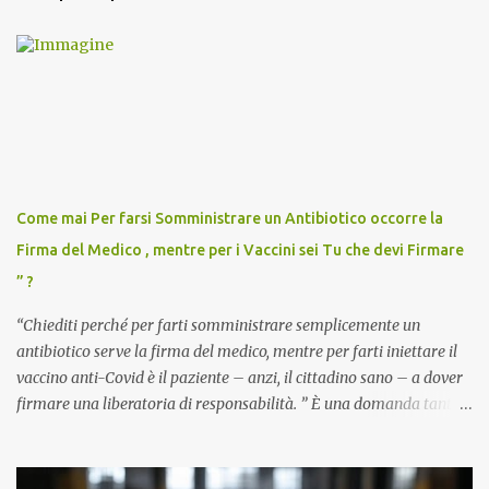
Come mai Per farsi Somministrare un Antibiotico occorre la
Firma del Medico , mentre per i Vaccini sei Tu che devi Firmare
” ?
“Chiediti perché per farti somministrare semplicemente un
antibiotico serve la firma del medico, mentre per farti iniettare il
vaccino anti-Covid è il paziente – anzi, il cittadino sano – a dover
firmare una liberatoria di responsabilità. ” È una domanda tanto
semplice quanto devastante quella posta dal dottor Andrea
Stramezzi, medico, che ha curato migliaia di pazienti durante la
pandemia. Un interrogativo che dovrebbe scuotere chiunque abbia