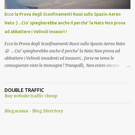
Ecco la Prova degli Sconfinamenti Russi sullo Spazio Aereo
Nato :) ...Cio' spiegherebbe anche il perche' la Nato Non prova
ad abbattere i Velivoli invasori !
Ecco la Prova degli Sconfinamenti Russi sullo Spazio Aereo Nato
😛 ... Cio' spiegherebbe anche il perche' la Nato Non prova ad
abbattere i Velivoli invadenti ed invasori... forse ne teme le
conseguenze viste le immagini ! Tranquilli, Non esiste ancora
alcuna notizia di un'invasione dello spazio aereo NATO da parte di
un robot chiamato "Goldrake"; questo evento sembra essere
ancora una fantasia Nato o forse una "False Flag", per provocare
DOUBLE TRAFFIC
una guerra mondiale che difficilmente da menti sane, potrebbe
Buy website traffic cheap
scoccare ! !
Blogarama - Blog Directory